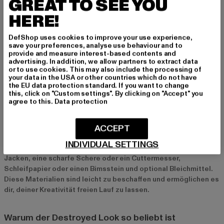
GREAT TO SEE YOU
HERE!
DIY: Der eigene Destroyed Look
DefShop uses cookies to improve your use experience,
Tipps und Tricks zum Selbermachen
save your preferences, analyse use behaviour and to
Wer gerne kreativ ist, kann den Destroyed Look auch selbst
provide and measure interest-based contents and
advertising. In addition, we allow partners to extract data
gestalten. Mit einer alten Jeans und ein paar einfachen
or to use cookies. This may also include the processing of
Werkzeugen wie einer Schere, Schleifpapier und Bleichmittel
your data in the USA or other countries which do not have
lassen sich individuelle Designs kreieren. Wichtig ist, dass die
the EU data protection standard. If you want to change
this, click on "Custom settings". By clicking on "Accept" you
Risse und Abnutzungen natürlich wirken und nicht zu
agree to this.
Data protection
gleichmäßig verteilt sind.
ACCEPT
Materialien und Werkzeuge
INDIVIDUAL SETTINGS
Für den DIY-Destroyed Look benötigst du alte Jeans oder
Jacken, eine scharfe Schere oder ein Cuttermesser,
Schleifpapier oder einen Bimsstein und optional Bleichmittel.
Diese Materialien sind leicht zu beschaffen und ermöglichen es
dir, deiner Kreativität freien Lauf zu lassen.
Warum der Destroyed Look so beliebt ist