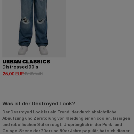
URBAN CLASSICS
Distressed 90‘s
Derzeitiger Preis: 25,00 EUR
Aktionspreis: 49,99 EUR
25,00 EUR
49,99 EUR
Was ist der Destroyed Look?
Der Destroyed Look ist ein Trend, der durch absichtliche
Abnutzung und Zerstörung von Kleidung einen coolen, lässigen
und rebellischen Stil erzeugt. Ursprünglich in der Punk- und
Grunge-Szene der 70er und 80er Jahre populär, hat sich dieser