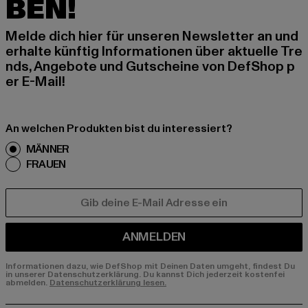
BEN!
Melde dich hier für unseren Newsletter an und
erhalte künftig Informationen über aktuelle Tre
nds, Angebote und Gutscheine von DefShop p
er E-Mail!
An welchen Produkten bist du interessiert?
MÄNNER
FRAUEN
E-MAIL
ANMELDEN
Informationen dazu, wie DefShop mit Deinen Daten umgeht, findest Du
in unserer Datenschutzerklärung. Du kannst Dich jederzeit kostenfei
abmelden.
Datenschutzerklärung lesen.