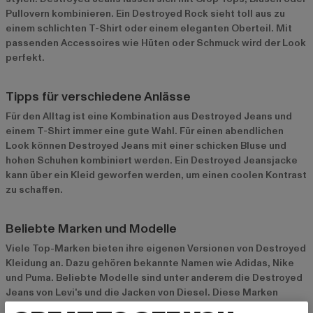
Pullovern kombinieren. Ein Destroyed Rock sieht toll aus zu
einem schlichten T-Shirt oder einem eleganten Oberteil. Mit
passenden Accessoires wie Hüten oder Schmuck wird der Look
perfekt.
Tipps für verschiedene Anlässe
Für den Alltag ist eine Kombination aus Destroyed Jeans und
einem T-Shirt immer eine gute Wahl. Für einen abendlichen
Look können Destroyed Jeans mit einer schicken Bluse und
hohen Schuhen kombiniert werden. Ein Destroyed Jeansjacke
kann über ein Kleid geworfen werden, um einen coolen Kontrast
zu schaffen.
Beliebte Marken und Modelle
Viele Top-Marken bieten ihre eigenen Versionen von Destroyed
Kleidung an. Dazu gehören bekannte Namen wie
Adidas
,
Nike
und
Puma
. Beliebte Modelle sind unter anderem die Destroyed
Jeans von Levi's und die Jacken von Diesel. Diese Marken
stehen für hohe Qualität und trendige Designs.