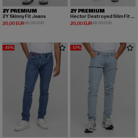
2Y PREMIUM
2Y PREMIUM
2Y Skinny Fit Jeans
Hector Destroyed Slim Fit Jeans
Derzeitiger Preis: 20,00 EUR
Aktionspreis: 49,99 EUR
Derzeitiger Preis: 20,00 EUR
Aktionspreis:
20,00 EUR
49,99 EUR
20,00 EUR
49,99 EUR
-49%
-51%