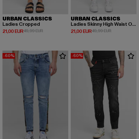
URBAN CLASSICS
URBAN CLASSICS
Ladies Cropped
Ladies Skinny High Waist Open Hem Jeans
Derzeitiger Preis: 21,00 EUR
Aktionspreis: 49,99 EUR
Derzeitiger Preis: 21,00 EUR
Aktionspreis: 
21,00 EUR
49,99 EUR
21,00 EUR
49,99 EUR
-60%
-60%