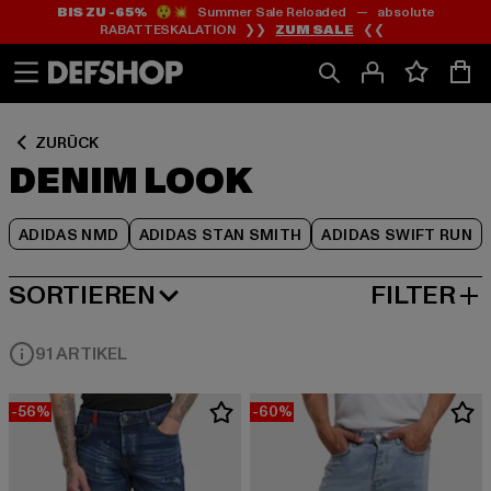
BIS ZU -65%
😲💥 Summer Sale Reloaded — absolute
Zum
Zum
Zum
RABATTESKALATION ❯❯
ZUM SALE
❮❮
Inhalt
Fußzeile
Produktraster
springen
springen
springen
ZURÜCK
DENIM LOOK
ADIDAS NMD
ADIDAS STAN SMITH
ADIDAS SWIFT RUN
SORTIEREN
FILTER
NEUESTE
91 ARTIKEL
-56%
-60%