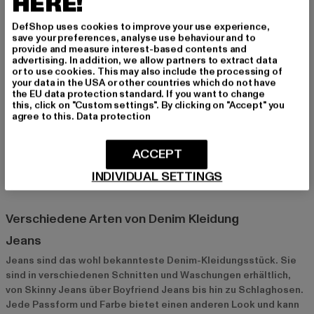
HERE!
Derzeitiger Preis: 18,89 EUR
Aktionspreis: 34,99 EUR
Derzeitiger Preis: 18,89 EUR
Aktionspreis: 
18,89 EUR
34,99 EUR
18,89 EUR
34,99 EUR
DefShop uses cookies to improve your use experience,
save your preferences, analyse use behaviour and to
provide and measure interest-based contents and
advertising. In addition, we allow partners to extract data
Was ist der Denim Look?
or to use cookies. This may also include the processing of
your data in the USA or other countries which do not have
Der Denim Look ist ein zeitloser Trend, der nie aus der Mode
the EU data protection standard. If you want to change
this, click on "Custom settings". By clicking on "Accept" you
kommt. Ursprünglich als robuste Arbeitskleidung konzipiert,
agree to this.
Data protection
hat sich Denim zu einem festen Bestandteil der Modewelt
entwickelt. Jeans, Jeansjacken und andere Denim-Teile sind
aus unseren Kleiderschränken nicht mehr wegzudenken und
ACCEPT
bieten unzählige Kombinationsmöglichkeiten für stylische
INDIVIDUAL SETTINGS
Outfits.
Verschiedene Arten von Denim Kleidung
Jeans
Jeans sind das wohl bekannteste Denim-Kleidungsstück. Sie
sind in verschiedenen Schnitten und Waschungen erhältlich,
von Skinny Jeans über Boyfriend Jeans bis hin zu Schlaghosen.
Jede Passform und Farbe bietet einen anderen Look und kann