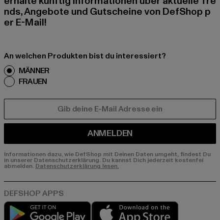
erhalte künftig Informationen über aktuelle Tre
nds, Angebote und Gutscheine von DefShop p
er E-Mail!
An welchen Produkten bist du interessiert?
MÄNNER
FRAUEN
E-MAIL
ANMELDEN
Informationen dazu, wie DefShop mit Deinen Daten umgeht, findest Du
in unserer Datenschutzerklärung. Du kannst Dich jederzeit kostenfei
abmelden.
Datenschutzerklärung lesen.
Play market
App store