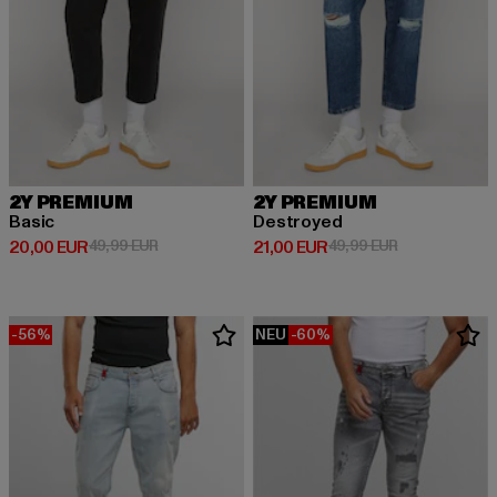
2Y PREMIUM
2Y PREMIUM
Basic
Destroyed
Derzeitiger Preis: 20,00 EUR
Aktionspreis: 49,99 EUR
Derzeitiger Preis: 21,00 EUR
Aktionspreis: 
20,00 EUR
49,99 EUR
21,00 EUR
49,99 EUR
-56%
NEU
-60%