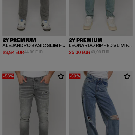
2Y PREMIUM
2Y PREMIUM
ALEJANDRO BASIC SLIM FIT JEANS
LEONARDO RIPPED SLIM FIT JEANS
Derzeitiger Preis: 23,84 EUR
Aktionspreis: 44,99 EUR
Derzeitiger Preis: 25,00 EUR
Aktionspreis:
23,84 EUR
44,99 EUR
25,00 EUR
49,99 EUR
-58%
-50%