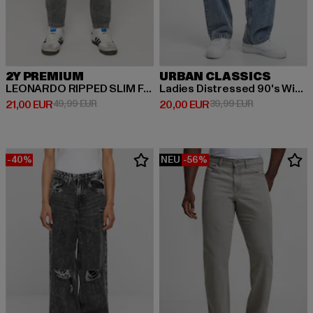
2Y PREMIUM
URBAN CLASSICS
LEONARDO RIPPED SLIM FIT JEANS
Ladies Distressed 90's Wide Leg Denim Pants
Derzeitiger Preis: 21,00 EUR
Aktionspreis: 49,99 EUR
Derzeitiger Preis: 20,00 EUR
Aktionspreis:
21,00 EUR
49,99 EUR
20,00 EUR
39,99 EUR
-40%
NEU
-56%