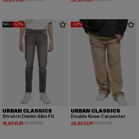
32,20 EUR
32,90 EUR
NEU
-53%
-52%
URBAN CLASSICS
URBAN CLASSICS
Stretch Denim Slim Fit
Double Knee Carpenter
Derzeitiger Preis: 18,80 EUR
Aktionspreis: 39,99 EUR
Derzeitiger Preis: 28,80 EUR
Aktionspreis:
18,80 EUR
39,99 EUR
28,80 EUR
59,99 EUR