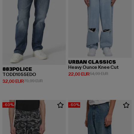
URBAN CLASSICS
Heavy Ounce Knee Cut
883POLICE
Derzeitiger Preis: 22,00 EUR
Aktionspreis:
22,00 EUR
54,99 EUR
TODD1055EDO
Derzeitiger Preis: 32,00 EUR
Aktionspreis: 79,99 EUR
32,00 EUR
79,99 EUR
-60%
-60%