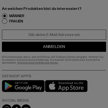
An welchen Produkten bist du interessiert?
MÄNNER
FRAUEN
E-MAIL
ANMELDEN
Informationen dazu, wie DefShop mit Deinen Daten umgeht, findest Du
in unserer Datenschutzerklärung. Du kannst Dich jederzeit kostenfei
abmelden.
Datenschutzerklärung lesen.
Play market
App store
Instagram
Facebook
YouTube