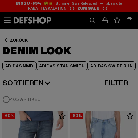
BIS ZU -65%
😲💥 Summer Sale Reloaded — absolute
Zum
Zum
Zum
RABATTESKALATION ❯❯
ZUM SALE
❮❮
Inhalt
Fußzeile
Produktraster
springen
springen
springen
ZURÜCK
DENIM LOOK
ADIDAS NMD
ADIDAS STAN SMITH
ADIDAS SWIFT RUN
SORTIEREN
FILTER
HÖCHSTE REDUZIERUNG
405 ARTIKEL
-60%
-60%