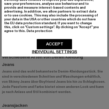
save your preferences, analyse use behaviour and to
Was ist der Denim Look?
provide and measure interest-based contents and
advertising. In addition, we allow partners to extract data
Der Denim Look ist ein zeitloser Trend, der nie aus der Mode
or to use cookies. This may also include the processing of
kommt. Ursprünglich als robuste Arbeitskleidung konzipiert,
your data in the USA or other countries which do not have
hat sich Denim zu einem festen Bestandteil der Modewelt
the EU data protection standard. If you want to change
this, click on "Custom settings". By clicking on "Accept" you
entwickelt. Jeans, Jeansjacken und andere Denim-Teile sind
agree to this.
Data protection
aus unseren Kleiderschränken nicht mehr wegzudenken und
bieten unzählige Kombinationsmöglichkeiten für stylische
ACCEPT
Outfits.
INDIVIDUAL SETTINGS
Verschiedene Arten von Denim Kleidung
Jeans
Jeans sind das wohl bekannteste Denim-Kleidungsstück. Sie
sind in verschiedenen Schnitten und Waschungen erhältlich,
von Skinny Jeans über Boyfriend Jeans bis hin zu Schlaghosen.
Jede Passform und Farbe bietet einen anderen Look und kann
je nach Anlass und Stil kombiniert werden.
Jeansjacken