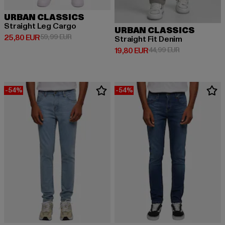
URBAN CLASSICS
Straight Leg Cargo
URBAN CLASSICS
Derzeitiger Preis: 25,80 EUR
Aktionspreis: 59,99 EUR
25,80 EUR
59,99 EUR
Straight Fit Denim
Derzeitiger Preis: 19,80 EUR
Aktionspreis: 
19,80 EUR
44,99 EUR
-54%
-54%