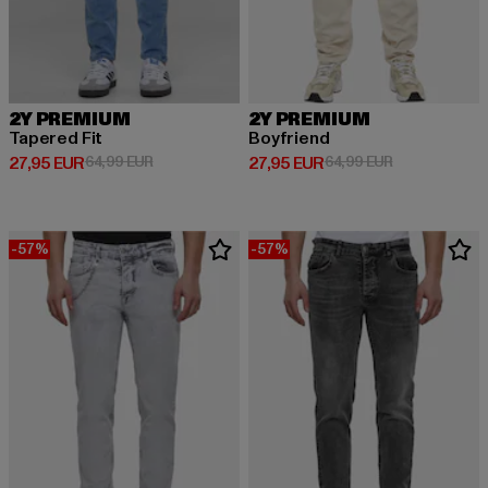
2Y PREMIUM
2Y PREMIUM
Tapered Fit
Boyfriend
Derzeitiger Preis: 27,95 EUR
Aktionspreis: 64,99 EUR
Derzeitiger Preis: 27,95 EUR
Aktionspreis:
27,95 EUR
64,99 EUR
27,95 EUR
64,99 EUR
-57%
-57%