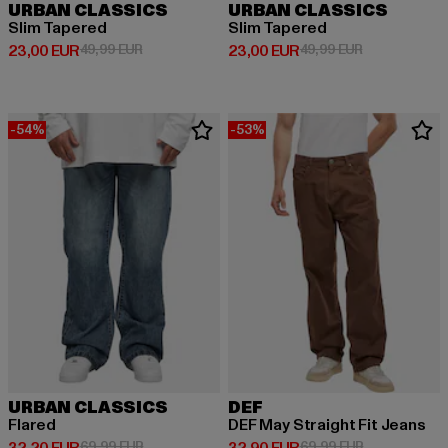
URBAN CLASSICS
URBAN CLASSICS
Slim Tapered
Slim Tapered
Derzeitiger Preis: 23,00 EUR
Aktionspreis: 49,99 EUR
Derzeitiger Preis: 23,00 EUR
Aktionspreis:
23,00 EUR
49,99 EUR
23,00 EUR
49,99 EUR
-54%
-53%
URBAN CLASSICS
DEF
Flared
DEF May Straight Fit Jeans
Derzeitiger Preis: 32,20 EUR
Aktionspreis: 69,99 EUR
Derzeitiger Preis: 32,90 EUR
Aktionspreis:
69,99 EUR
69,99 EUR