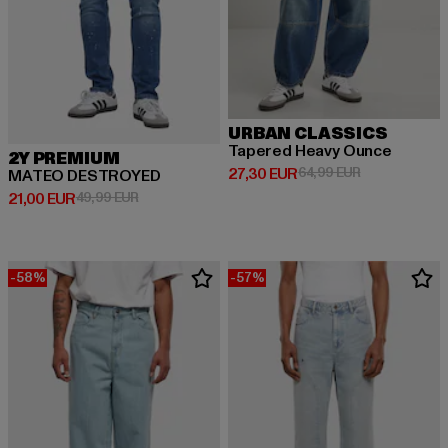
URBAN CLASSICS
Tapered Heavy Ounce
2Y PREMIUM
Derzeitiger Preis: 27,30 EUR
Aktionspreis:
27,30 EUR
64,99 EUR
MATEO DESTROYED
Derzeitiger Preis: 21,00 EUR
Aktionspreis: 49,99 EUR
21,00 EUR
49,99 EUR
-58%
-57%