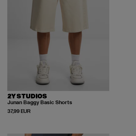
2Y STUDIOS
Junan Baggy Basic Shorts
Derzeitiger Preis: 37,99 EUR
37,99 EUR