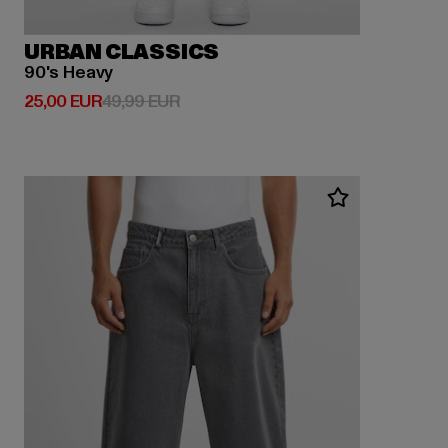
URBAN CLASSICS
90's Heavy
Derzeitiger Preis: 25,00 EUR
Aktionspreis: 49,99 EUR
25,00 EUR
49,99 EUR