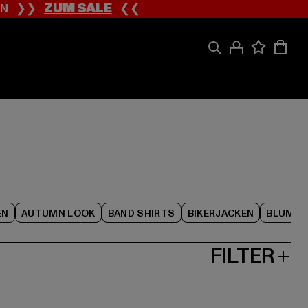
ION ❯❯
ZUM SALE
❮❮
EN
AUTUMN LOOK
BAND SHIRTS
BIKERJACKEN
BLUME
FILTER