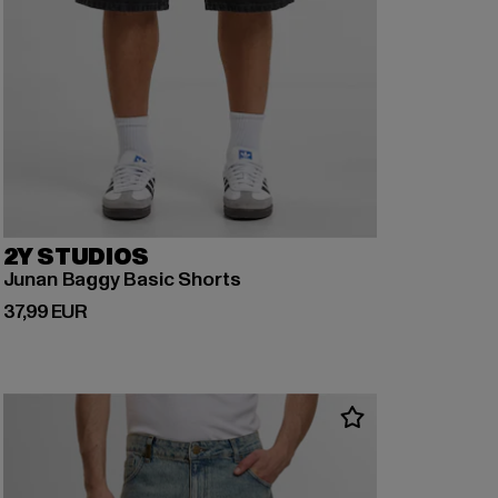
2Y STUDIOS
Junan Baggy Basic Shorts
Derzeitiger Preis: 37,99 EUR
37,99 EUR