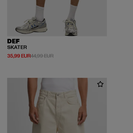
DEF
SKATER
Derzeitiger Preis: 35,99 EUR
Aktionspreis: 44,99 EUR
35,99 EUR
44,99 EUR