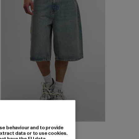
2Y STUDIOS
se behaviour and to provide
Junan Baggy Basic Shorts
xtract data or to use cookies.
not have the EU data