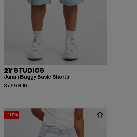
2Y STUDIOS
Junan Baggy Basic Shorts
Derzeitiger Preis: 37,99 EUR
37,99 EUR
-10%