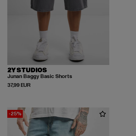
2Y STUDIOS
Junan Baggy Basic Shorts
Derzeitiger Preis: 37,99 EUR
37,99 EUR
-25%