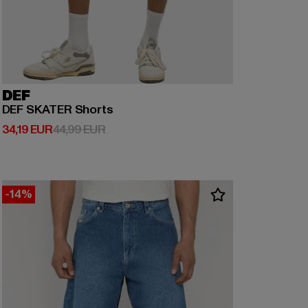
DEF
DEF SKATER Shorts
Derzeitiger Preis: 34,19 EUR
Aktionspreis: 44,99 EUR
34,19 EUR
44,99 EUR
-14%