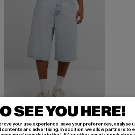
O SEE YOU HERE!
2Y STUDIOS
rove your use experience, save your preferences, analyse u
Junan Baggy Basic Shorts
ontents and advertising. In addition, we allow partners to e
ocessing of your data in the USA or other countries which do 