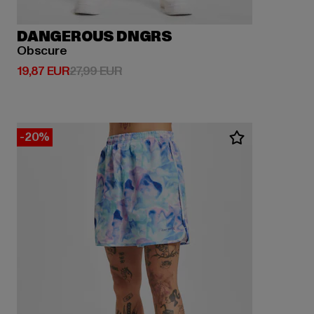
DANGEROUS DNGRS
Obscure
Derzeitiger Preis: 19,87 EUR
Aktionspreis: 27,99 EUR
19,87 EUR
27,99 EUR
-20%