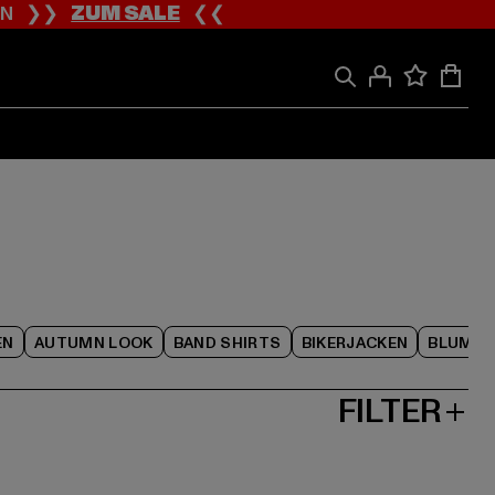
ION ❯❯
ZUM SALE
❮❮
EN
AUTUMN LOOK
BAND SHIRTS
BIKERJACKEN
BLUME
FILTER