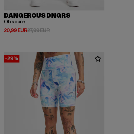
DANGEROUS DNGRS
Obscure
Derzeitiger Preis: 20,99 EUR
Aktionspreis: 27,99 EUR
20,99 EUR
27,99 EUR
-29%