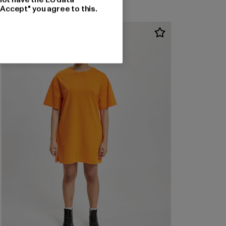
"Accept" you agree to this.
-39%