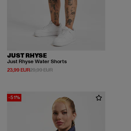
JUST RHYSE
Just Rhyse Water Shorts
Derzeitiger Preis: 23,99 EUR
Aktionspreis: 29,99 EUR
23,99 EUR
29,99 EUR
-51%