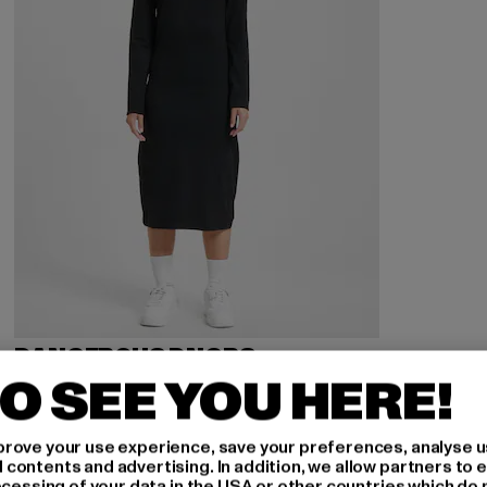
DANGEROUS DNGRS
Noir
O SEE YOU HERE!
Derzeitiger Preis: 15,00 EUR
Aktionspreis: 29,99 EUR
15,00 EUR
29,99 EUR
rove your use experience, save your preferences, analyse u
ontents and advertising. In addition, we allow partners to e
ocessing of your data in the USA or other countries which do 