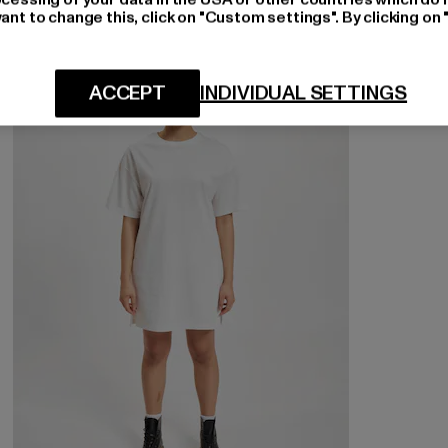
ant to change this, click on "Custom settings". By clicking on 
-43%
ACCEPT
INDIVIDUAL SETTINGS