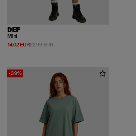
DEF
Mini
Derzeitiger Preis: 14,02 EUR
Aktionspreis: 22,99 EUR
14,02 EUR
22,99 EUR
-39%