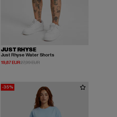
JUST RHYSE
Just Rhyse Water Shorts
Derzeitiger Preis: 19,87 EUR
Aktionspreis: 27,99 EUR
19,87 EUR
27,99 EUR
-35%