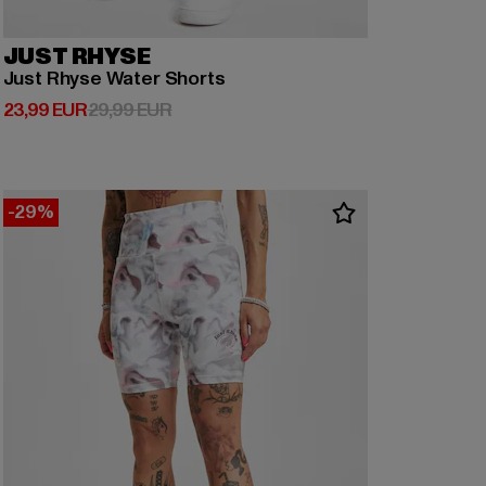
JUST RHYSE
Just Rhyse Water Shorts
Derzeitiger Preis: 23,99 EUR
Aktionspreis: 29,99 EUR
23,99 EUR
29,99 EUR
-29%