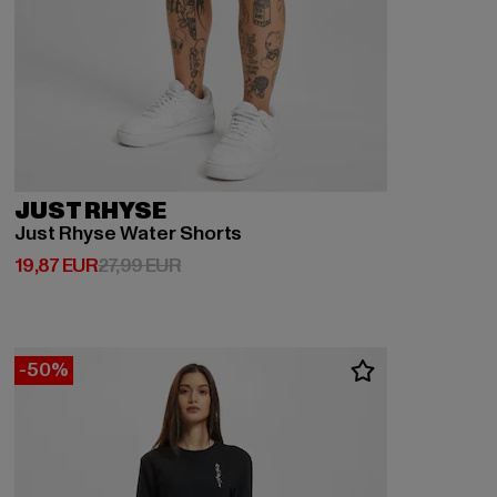
JUST RHYSE
Just Rhyse Water Shorts
Derzeitiger Preis: 19,87 EUR
Aktionspreis: 27,99 EUR
19,87 EUR
27,99 EUR
-50%