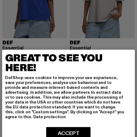
DEF
DEF
Essential
Essential
GREAT TO SEE YOU
Derzeitiger Preis: 20,99 EUR
Aktionspreis: 24,99 EUR
Derzeitiger Preis: 18,99 EUR
Aktionspreis: 
20,99 EUR
24,99 EUR
18,99 EUR
24,99 EUR
HERE!
DefShop uses cookies to improve your use experience,
-43%
-35%
save your preferences, analyse use behaviour and to
provide and measure interest-based contents and
advertising. In addition, we allow partners to extract data
or to use cookies. This may also include the processing of
your data in the USA or other countries which do not have
the EU data protection standard. If you want to change
this, click on "Custom settings". By clicking on "Accept" you
agree to this.
Data protection
ACCEPT