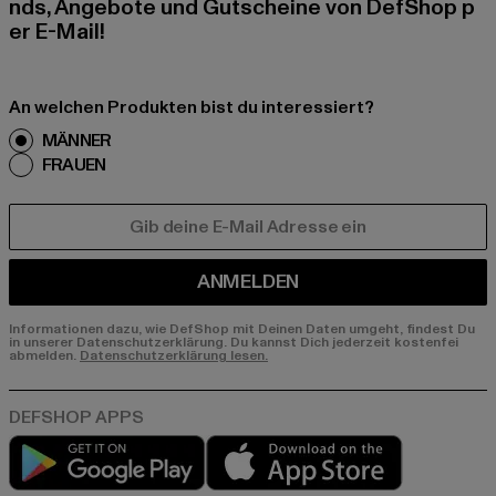
nds, Angebote und Gutscheine von DefShop p
er E-Mail!
An welchen Produkten bist du interessiert?
MÄNNER
FRAUEN
E-MAIL
ANMELDEN
Informationen dazu, wie DefShop mit Deinen Daten umgeht, findest Du
in unserer Datenschutzerklärung. Du kannst Dich jederzeit kostenfei
abmelden.
Datenschutzerklärung lesen.
Play market
App store