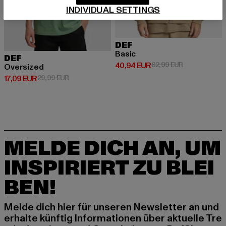
INDIVIDUAL SETTINGS
DEF
Basic
DEF
Derzeitiger Preis: 40,94 EUR
Aktionspreis:
40,94 EUR
62,99 EUR
Oversized
Derzeitiger Preis: 17,09 EUR
Aktionspreis: 29,99 EUR
17,09 EUR
29,99 EUR
MELDE DICH AN, UM
INSPIRIERT ZU BLEI
BEN!
Melde dich hier für unseren Newsletter an und
erhalte künftig Informationen über aktuelle Tre