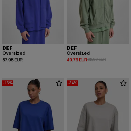
DEF
DEF
Oversized
Oversized
Derzeitiger Preis: 57,95 EUR
Derzeitiger Preis: 49,76 EUR
Aktionspreis:
57,95 EUR
49,76 EUR
62,99 EUR
-16%
-24%