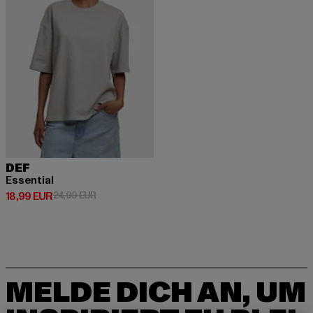
DEF
Essential
Derzeitiger Preis: 18,99 EUR
Aktionspreis: 24,99 EUR
18,99 EUR
24,99 EUR
MELDE DICH AN, UM