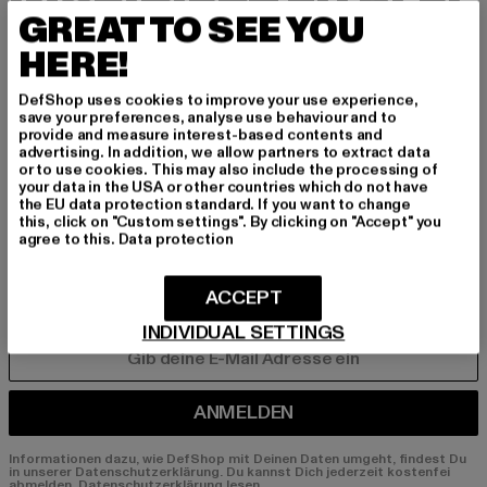
INSPIRIERT ZU BLEI
GREAT TO SEE YOU
BEN!
HERE!
Melde dich hier für unseren Newsletter an und
DefShop uses cookies to improve your use experience,
erhalte künftig Informationen über aktuelle Tre
save your preferences, analyse use behaviour and to
provide and measure interest-based contents and
nds, Angebote und Gutscheine von DefShop p
advertising. In addition, we allow partners to extract data
er E-Mail!
or to use cookies. This may also include the processing of
your data in the USA or other countries which do not have
the EU data protection standard. If you want to change
this, click on "Custom settings". By clicking on "Accept" you
agree to this.
Data protection
An welchen Produkten bist du interessiert?
MÄNNER
ACCEPT
FRAUEN
INDIVIDUAL SETTINGS
E-MAIL
ANMELDEN
Informationen dazu, wie DefShop mit Deinen Daten umgeht, findest Du
in unserer Datenschutzerklärung. Du kannst Dich jederzeit kostenfei
abmelden.
Datenschutzerklärung lesen.