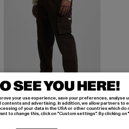
O SEE YOU HERE!
rove your use experience, save your preferences, analyse u
ontents and advertising. In addition, we allow partners to e
DEF
ocessing of your data in the USA or other countries which do 
Classic
ant to change this, click on "Custom settings". By clicking on 
Derzeitiger Preis: 41,99 EUR
Aktionspreis: 49,99 EUR
41,99 EUR
49,99 EUR