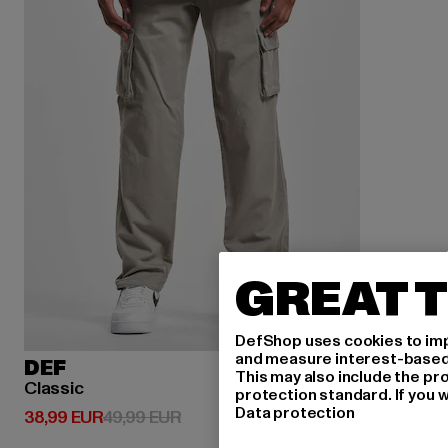
GREAT T
DefShop uses cookies to imp
and measure interest-based c
DEF
This may also include the pr
Classic
protection standard. If you w
Data protection
Derzeitiger Preis: 38,99 EUR
Aktionspreis: 49,99 EUR
38,99 EUR
49,99 EUR