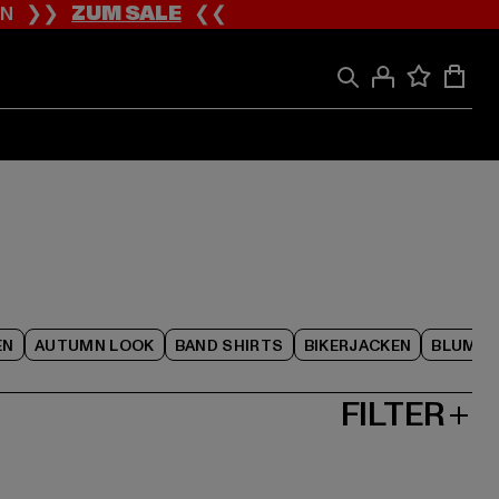
ION ❯❯
ZUM SALE
❮❮
EN
AUTUMN LOOK
BAND SHIRTS
BIKERJACKEN
BLUME
FILTER