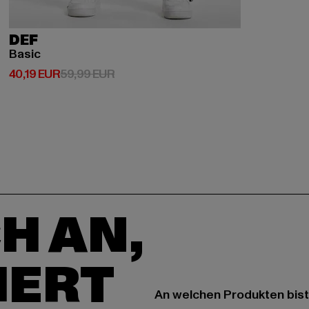
DEF
Basic
Derzeitiger Preis: 40,19 EUR
Aktionspreis: 59,99 EUR
40,19 EUR
59,99 EUR
H AN,
IERT
An welchen Produkten bist