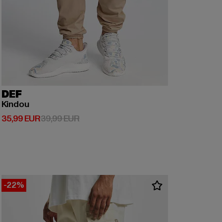
DEF
Kindou
Derzeitiger Preis: 35,99 EUR
Aktionspreis: 39,99 EUR
35,99 EUR
39,99 EUR
-22%