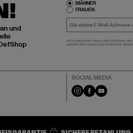
N!
MÄNNER
FRAUEN
E-MAIL
 an und
elle
Informationen dazu, wie DefShop mit 
 DefShop
kannst Dich jederzeit kostenfei abme
e
Instagram
Facebook
YouTube
REISGARANTIE
SICHERE BEZAHLUNG