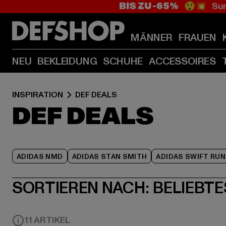
BIS ZU -65%
😲💥 Sum
MÄNNER
FRAUEN
NEU
BEKLEIDUNG
SCHUHE
ACCESSOIRES
INSPIRATION
DEF DEALS
DEF DEALS
ADIDAS NMD
ADIDAS STAN SMITH
ADIDAS SWIFT RUN
SORTIEREN NACH:
BELIEBTE
11 ARTIKEL