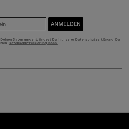
ANMELDEN
Deinen Daten umgeht, findest Du in unserer Datenschutzerklärung. Du
lden.
Datenschutzerklärung lesen.