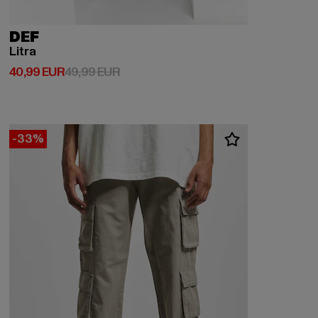
DEF
Litra
Derzeitiger Preis: 40,99 EUR
Aktionspreis: 49,99 EUR
40,99 EUR
49,99 EUR
-33%