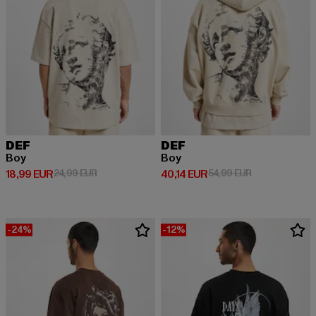
DEF
DEF
Boy
Boy
Derzeitiger Preis: 18,99 EUR
Aktionspreis: 24,99 EUR
Derzeitiger Preis: 40,14 EUR
Aktionspreis: 
18,99 EUR
24,99 EUR
40,14 EUR
54,99 EUR
-24%
-12%