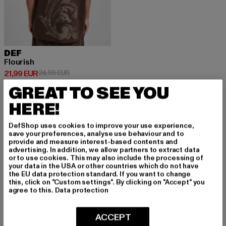
DEF
Flourish
Derzeitiger Preis: 21,99 EUR
Aktionspreis: 24,99 EUR
21,99 EUR
24,99 EUR
GREAT TO SEE YOU
HERE!
DefShop uses cookies to improve your use experience,
save your preferences, analyse use behaviour and to
MELDE DICH AN, UM
provide and measure interest-based contents and
advertising. In addition, we allow partners to extract data
INSPIRIERT ZU BLEI
or to use cookies. This may also include the processing of
your data in the USA or other countries which do not have
BEN!
the EU data protection standard. If you want to change
this, click on "Custom settings". By clicking on "Accept" you
agree to this.
Data protection
Melde dich hier für unseren Newsletter an und
erhalte künftig Informationen über aktuelle Tre
ACCEPT
nds, Angebote und Gutscheine von DefShop p