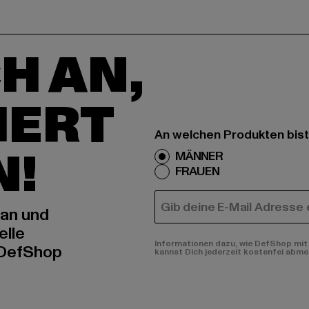
H AN,
IERT
An welchen Produkten bist
N!
MÄNNER
FRAUEN
E-MAIL
 an und
elle
Informationen dazu, wie DefShop mit 
 DefShop
kannst Dich jederzeit kostenfei abme