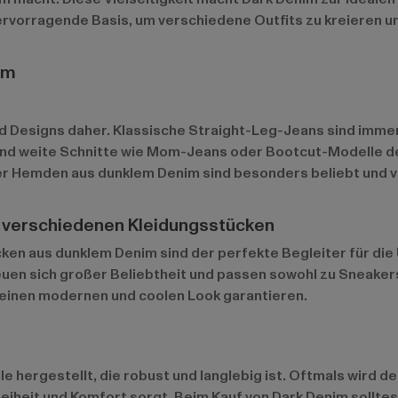
rvorragende Basis, um verschiedene Outfits zu kreieren und 
im
 Designs daher. Klassische Straight-Leg-Jeans sind immer 
end weite Schnitte wie Mom-Jeans oder Bootcut-Modelle d
er Hemden aus dunklem Denim sind besonders beliebt und v
n verschiedenen Kleidungsstücken
cken aus dunklem Denim sind der perfekte Begleiter für die 
euen sich großer Beliebtheit und passen sowohl zu Sneaker
 einen modernen und coolen Look garantieren.
 hergestellt, die robust und langlebig ist. Oftmals wird de
heit und Komfort sorgt. Beim Kauf von Dark Denim solltest