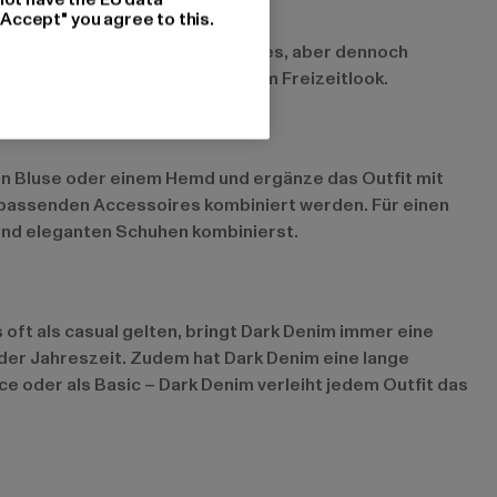
"Accept" you agree to this.
er Pullover ergibt ein entspanntes, aber dennoch
ten T-Shirt passt ideal zu jedem Freizeitlook.
en Bluse oder einem Hemd und ergänze das Outfit mit
 passenden Accessoires kombiniert werden. Für einen
 und eleganten Schuhen kombinierst.
 oft als casual gelten, bringt Dark Denim immer eine
jeder Jahreszeit. Zudem hat Dark Denim eine lange
ce oder als Basic – Dark Denim verleiht jedem Outfit das