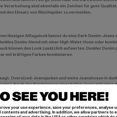
 Verarbeitung sind ebenfalls ein Zeichen für gute Qualität.
und den Einsatz von Weichspüler zu vermeiden.
r einen lässigen Alltagslook kannst du eine Dark-Denim-Jean
 dunkles Denim-Hemd mit einer High-Waist-Hose oder kombi
ck können den Look zusätzlich aufwerten. Dunkler Denim p
ar mit kräftigen Farben kombinieren.
esagt. Oversized-Jeansjacken und weite Jeanshosen in du
eise durch das Kombinieren einer hellen Jeans mit einer du
 immer mehr Marken setzen auf umweltfreundliche Herstellu
O SEE YOU HERE!
rove your use experience, save your preferences, analyse u
ontents and advertising. In addition, we allow partners to e
ocessing of your data in the USA or other countries which do 