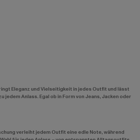
ngt Eleganz und Vielseitigkeit in jedes Outfit und lässt
ezu jedem Anlass. Egal ob in Form von Jeans, Jacken oder
aschung verleiht jedem Outfit eine edle Note, während
Wahl für jeden Anlass – von entspannten Alltagsoutfits