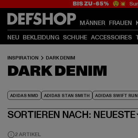
BIS ZU -65%
😲💥 Sum
MÄNNER
FRAUEN
NEU
BEKLEIDUNG
SCHUHE
ACCESSOIRES
INSPIRATION
DARK DENIM
DARK DENIM
ADIDAS NMD
ADIDAS STAN SMITH
ADIDAS SWIFT RUN
SORTIEREN NACH:
NEUESTE
2 ARTIKEL