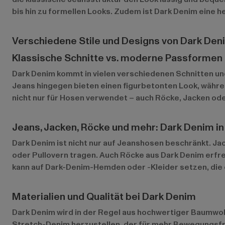
bis hin zu formellen Looks. Zudem ist Dark Denim eine he
Verschiedene Stile und Designs von Dark Den
Klassische Schnitte vs. moderne Passformen
Dark Denim kommt in vielen verschiedenen Schnitten und
Jeans hingegen bieten einen figurbetonten Look, währ
nicht nur für Hosen verwendet – auch Röcke, Jacken od
Jeans, Jacken, Röcke und mehr: Dark Denim i
Dark Denim ist nicht nur auf Jeanshosen beschränkt. Ja
oder Pullovern tragen. Auch Röcke aus Dark Denim erfr
kann auf Dark-Denim-Hemden oder -Kleider setzen, die
Materialien und Qualität bei Dark Denim
Dark Denim wird in der Regel aus hochwertiger Baumwolle
Stretch-Denim herzustellen, der für mehr Bewegungsfrei