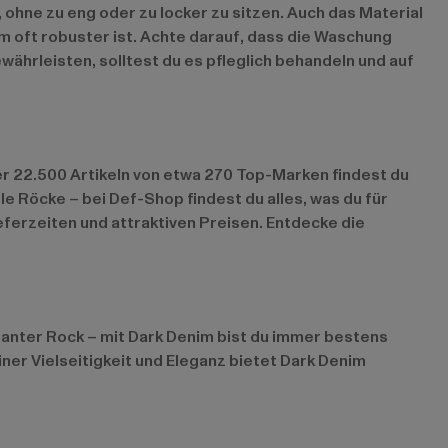
 ohne zu eng oder zu locker zu sitzen. Auch das Material
m oft robuster ist. Achte darauf, dass die Waschung
ährleisten, solltest du es pfleglich behandeln und auf
r 22.500 Artikeln von etwa 270 Top-Marken findest du
e Röcke – bei Def-Shop findest du alles, was du für
eferzeiten und attraktiven Preisen. Entdecke die
ganter Rock – mit Dark Denim bist du immer bestens
ner Vielseitigkeit und Eleganz bietet Dark Denim