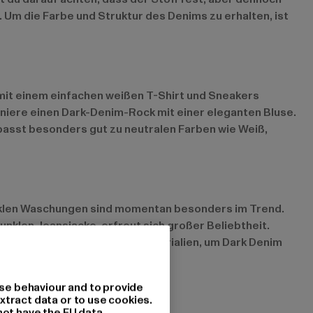
 Um die Farbe und Struktur des Denims zu erhalten, ist
s mit einem einfachen weißen T-Shirt und Sneakers
niere einen Dark-Denim-Rock mit einer eleganten Bluse.
asst besonders gut zu neutralen Farben wie Weiß,
nklen Waschungen sind momentan besonders im Trend.
nklen Jeansjacke, erfreut sich großer Beliebtheit.
ngsmethoden und recycelte Materialien, um Dark Denim
se behaviour and to provide
xtract data or to use cookies.
not have the EU data