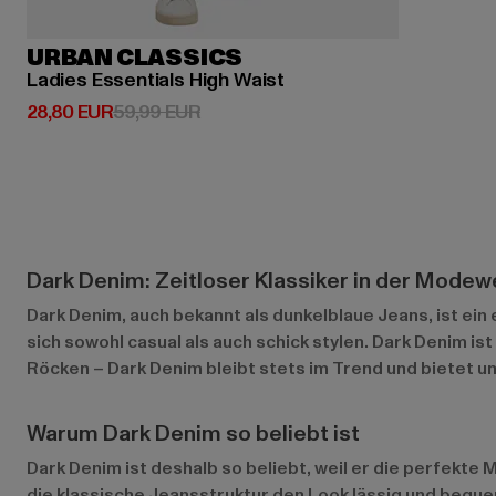
URBAN CLASSICS
Ladies Essentials High Waist
Derzeitiger Preis: 28,80 EUR
Aktionspreis: 59,99 EUR
28,80 EUR
59,99 EUR
Dark Denim: Zeitloser Klassiker in der Modew
Dark Denim, auch bekannt als dunkelblaue Jeans, ist ein 
sich sowohl casual als auch schick stylen. Dark Denim is
Röcken – Dark Denim bleibt stets im Trend und bietet un
Warum Dark Denim so beliebt ist
Dark Denim ist deshalb so beliebt, weil er die perfekte
die klassische Jeansstruktur den Look lässig und bequem