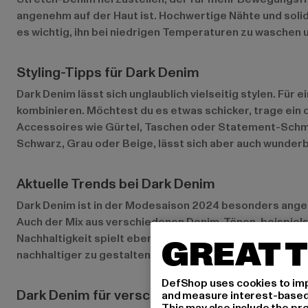
angenehm auf der Haut ist. Hochwertige Nähte und solide
es wichtig, ihn bei niedrigen Temperaturen zu waschen 
Styling-Tipps für Dark Denim
Dark Denim lässt sich unglaublich vielseitig stylen. Fü
kombinieren. Möchtest du es etwas schicker, trage ein
Accessoires wie Gürtel, Taschen oder Statement-Schmu
Schwarz, Grau oder Beige, lässt sich aber auch wunderb
Aktuelle Trends bei Dark Denim
Dark Denim ist in der Modesaison 2024 besonders ang
Auch der Mix aus verschiedenen Denim-Tönen, beispielsw
Nachhaltigkeit spielt ebenfalls eine wichtige Rolle –
GREAT T
nachhaltiger zu gestalten.
DefShop uses cookies to imp
Dark Denim für verschiedene Anlässe
and measure interest-based c
This may also include the pr