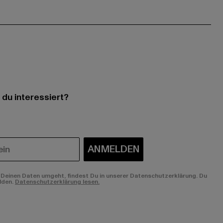
 du interessiert?
ANMELDEN
Deinen Daten umgeht, findest Du in unserer Datenschutzerklärung. Du
lden.
Datenschutzerklärung lesen.