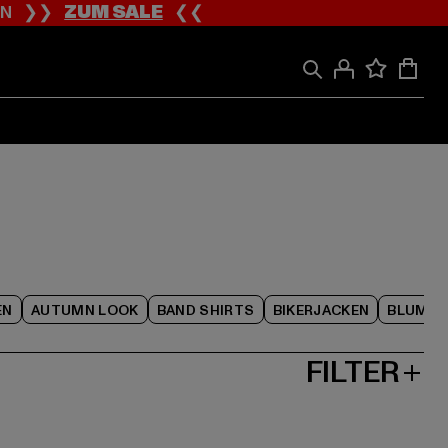
ION ❯❯
ZUM SALE
❮❮
EN
AUTUMN LOOK
BAND SHIRTS
BIKERJACKEN
BLUME
FILTER