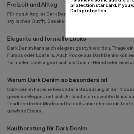
Freizeit und Alltag
protection standard. If you w
Data protection
Für den Alltag ist Dark Denim die perfekte Wahl. Eine k
stylisches Outfit. Sneakers oder Boots runden den Look
Elegante und formelle Looks
Dark Denim kann auch elegant gestylt werden. Trage ein
Pumps oder Loafers. Auch Röcke aus Dark Denim können 
formellen Look eignet sich ein Denim-Hemd oder eine Ja
Warum Dark Denim so besonders ist
Dark Denim hat eine besondere Bedeutung in der Modewelt,
gewisse Eleganz mit sich. Er lässt sich sowohl in klass
Tradition in der Mode und ist seit Jahrzehnten ein fest
gewisse Etwas.
Kaufberatung für Dark Denim