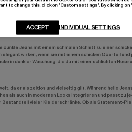
ant to change this, click on "Custom settings". By clicking on 
lassische Dark-Denim-Jeans kombiniert mit einem T-Shirt od
 perfekt ab. Auch eine Dark-Denim-Jacke über einem schlich
ACCEPT
INDIVIDUAL SETTINGS
e dunkle Jeans mit einem schmalen Schnitt zu einer schick
elegant wirken, wenn sie mit einem schicken Oberteil und
cke in dunkler Waschung, die du mit einer schlichten Hose
 da er als zeitlos und vielseitig gilt. Während helle Jeans
ischen als auch in modernen Looks integrieren und passt zu 
er Bestandteil vieler Kleiderschränke. Ob als Statement-Pie