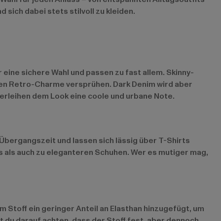
sich dabei stets stilvoll zu kleiden.
eine sichere Wahl und passen zu fast allem. Skinny-
en Retro-Charme versprühen. Dark Denim wird aber
erleihen dem Look eine coole und urbane Note.
Übergangszeit und lassen sich lässig über T-Shirts
s als auch zu eleganteren Schuhen. Wer es mutiger mag,
m Stoff ein geringer Anteil an Elasthan hinzugefügt, um
 du darauf achten, dass der Stoff fest, aber dennoch