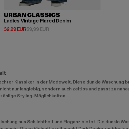
URBAN CLASSICS
Ladies Vintage Flared Denim
Derzeitiger Preis: 32,99 EUR
Aktionspreis: 59,99 EUR
32,99 EUR
59,99 EUR
elt
echter Klassiker in der Modewelt. Diese dunkle Waschung bri
t nicht nur langlebig, sondern auch zeitlos und passt zu nah
zählige Styling-Möglichkeiten.
 Mischung aus Schlichtheit und Eleganz bietet. Die dunkle W
 macht. Diese Vielseitigkeit macht Dark Denim zur idealen 