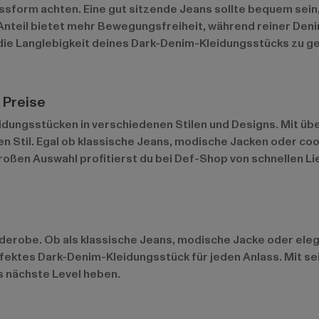
assform achten. Eine gut sitzende Jeans sollte bequem sein,
Anteil bietet mehr Bewegungsfreiheit, während reiner Deni
die Langlebigkeit deines Dark-Denim-Kleidungsstücks zu gew
 Preise
dungsstücken in verschiedenen Stilen und Designs. Mit übe
n Stil. Egal ob klassische Jeans, modische Jacken oder cool
roßen Auswahl profitierst du bei Def-Shop von schnellen Li
rderobe. Ob als klassische Jeans, modische Jacke oder ele
fektes Dark-Denim-Kleidungsstück für jeden Anlass. Mit sei
s nächste Level heben.