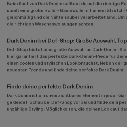
Beim Kauf von Dark Denim solltest du auf die richtige P
spielt eine große Rolle – Baumwolle mit einem Stretch-
gleichmäßig und die Nähte sauber verarbeitet sind. Um 
die richtigen Waschanweisungen achten.
Dark Denim bei Def-Shop: Große Auswahl, Top
Def-Shop bietet eine große Auswahl an Dark-Denim-Klei
hier garantiert das perfekte Dark-Denim-Piece für deine
einen coolen und stylischen Look brauchst. Neben der g
neuesten Trends und finde deine perfekte Dark Denim!
Finde deine perfekte Dark Denim
Dark Denim ist ein unverzichtbares Element in jeder Ga
gekleidet. Schau bei Def-Shop vorbei und finde dein per
unzählige Styling-Möglichkeiten, die deinen Look auf da