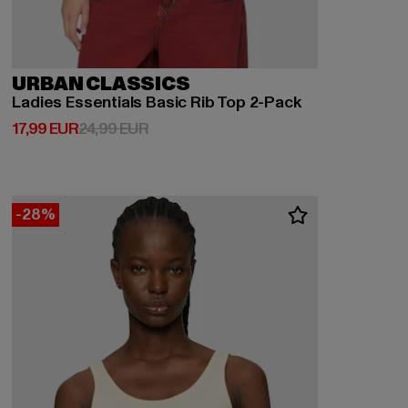
URBAN CLASSICS
Ladies Essentials Basic Rib Top 2-Pack
Derzeitiger Preis: 17,99 EUR
Aktionspreis: 24,99 EUR
17,99 EUR
24,99 EUR
-28%