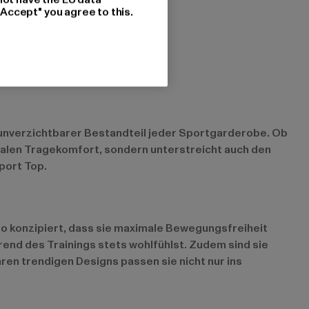
"Accept" you agree to this.
in unverzichtbarer Bestandteil jeder Sportgarderobe. Ob
imalen Tragekomfort, sondern unterstreicht auch den
port Top.
so konzipiert, dass sie maximale Bewegungsfreiheit
rend des Trainings stets wohlfühlst. Zudem sind sie
ihren trendigen Designs passen sie nicht nur ins