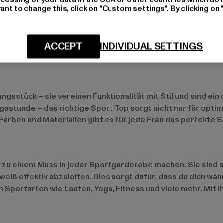
ant to change this, click on "Custom settings". By clicking on 
ACCEPT
INDIVIDUAL SETTINGS
l
ngsstück – sie vereinen Funktionalität mit Stil und sind e
ogastunde – das richtige Sport Top sorgt nicht nur für opt
 Farben und Materialien gibt es für jede Frau das perfekte S
ie zu einem Muss in jeder Sportgarderobe machen. Sie sind 
eiß effektiv abzuleiten. Dies sorgt dafür, dass du dich wäh
on Sportarten wie Laufen, Yoga, Fitness und viele mehr. Mit 