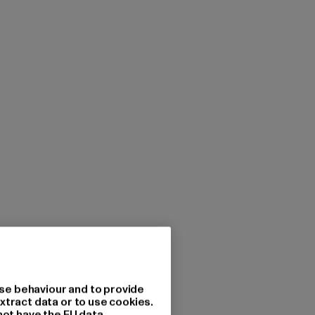
se behaviour and to provide
xtract data or to use cookies.
not have the EU data