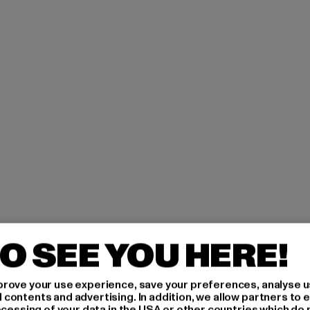
O SEE YOU HERE!
rove your use experience, save your preferences, analyse u
ontents and advertising. In addition, we allow partners to e
ocessing of your data in the USA or other countries which do 