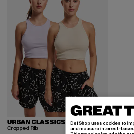
GREAT T
URBAN CLASSICS
DefShop uses cookies to imp
Cropped Rib
and measure interest-based c
This may also include the pr