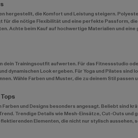
ps
hergestellt, die Komfort und Leistung steigern. Polyester 
gt für die nötige Flexibilität und eine perfekte Passform, d
ten. Achte beim Kauf auf hochwertige Materialien und eine 
n dein Trainingsoutfit aufwerten. Für das Fitnessstudio ode
nd dynamischen Look ergeben. Für Yoga und Pilates sind lo
nen. Wähle Farben und Muster, die zu deinem Stil passen u
 Tops
n Farben und Designs besonders angesagt. Beliebt sind kräf
 Trend. Trendige Details wie Mesh-Einsätze, Cut-Outs und
lektierenden Elementen, die nicht nur stylisch aussehen, s