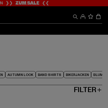
ION ❯❯
ZUM SALE
❮❮
EN
AUTUMN LOOK
BAND SHIRTS
BIKERJACKEN
BLUME
FILTER