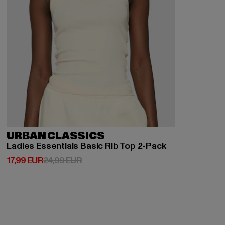
URBAN CLASSICS
Ladies Essentials Basic Rib Top 2-Pack
Derzeitiger Preis: 17,99 EUR
Aktionspreis: 24,99 EUR
17,99 EUR
24,99 EUR