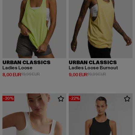
URBAN CLASSICS
URBAN CLASSICS
Ladies Loose
Ladies Loose Burnout
Derzeitiger Preis: 8,00 EUR
Aktionspreis: 19,99 EUR
Derzeitiger Preis: 9,00 EUR
Aktionspreis: 1
8,00 EUR
19,99 EUR
9,00 EUR
19,99 EUR
-30%
-22%