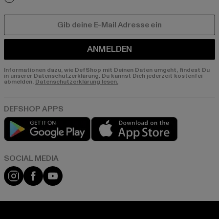
E-MAIL
ANMELDEN
Informationen dazu, wie DefShop mit Deinen Daten umgeht, findest Du
in unserer Datenschutzerklärung. Du kannst Dich jederzeit kostenfei
abmelden.
Datenschutzerklärung lesen.
Play market
App store
Instagram
Facebook
YouTube