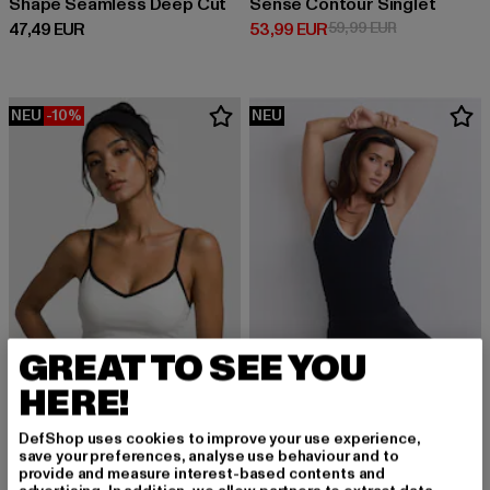
Shape Seamless Deep Cut
Sense Contour Singlet
Derzeitiger Preis: 47,49 EUR
Derzeitiger Preis: 53,99 EUR
Aktionspreis:
47,49 EUR
53,99 EUR
59,99 EUR
NEU
-10%
NEU
GREAT TO SEE YOU
HERE!
DefShop uses cookies to improve your use experience,
AIMN
AIMN
save your preferences, analyse use behaviour and to
Sense Contour
Shape Seamless Deep Cut Singlet
provide and measure interest-based contents and