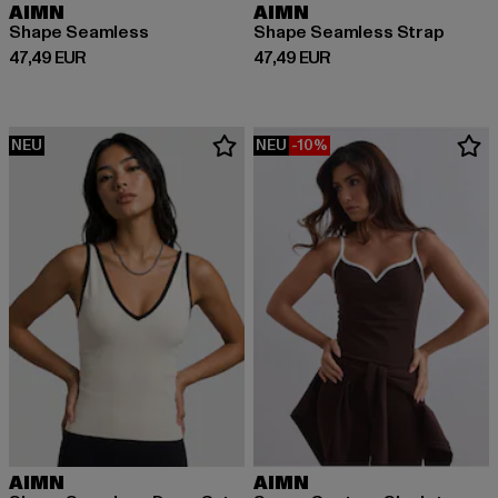
AIMN
AIMN
Shape Seamless
Shape Seamless Strap
Derzeitiger Preis: 47,49 EUR
Derzeitiger Preis: 47,49 EUR
47,49 EUR
47,49 EUR
NEU
NEU
-10%
AIMN
AIMN