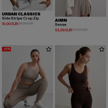
URBAN CLASSICS
Side Stripe Crop Zip
AIMN
Derzeitiger Preis: 10,00 EUR
Aktionspreis: 24,99 EUR
10,00 EUR
24,99 EUR
Sense
Derzeitiger Preis: 53,99 EUR
Aktionspreis:
53,99 EUR
59,99 EUR
-10%