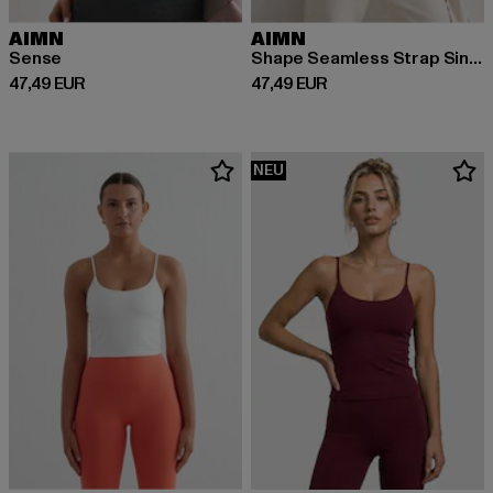
AIMN
AIMN
Sense
Shape Seamless Strap Singlet
Derzeitiger Preis: 47,49 EUR
Derzeitiger Preis: 47,49 EUR
47,49 EUR
47,49 EUR
NEU