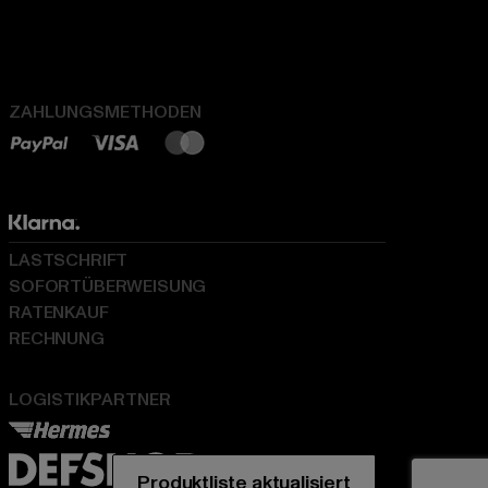
ZAHLUNGSMETHODEN
LASTSCHRIFT
SOFORTÜBERWEISUNG
RATENKAUF
RECHNUNG
LOGISTIKPARTNER