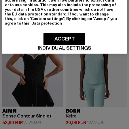
Derzeitiger Preis: 53,99 EUR
Aktionspreis: 59,99 EUR
Derzeitiger Preis: 47,49 EUR
advertising. In addition, we allow partners to extract data
53,99 EUR
59,99 EUR
47,49 EUR
or to use cookies. This may also include the processing of
your data in the USA or other countries which do not have
the EU data protection standard. If you want to change
this, click on "Custom settings". By clicking on "Accept" you
agree to this.
Data protection
NEU
-10%
-38%
ACCEPT
INDIVIDUAL SETTINGS
AIMN
BORN
Sense Contour Singlet
Keira
Derzeitiger Preis: 53,99 EUR
Aktionspreis: 59,99 EUR
Derzeitiger Preis: 30,99 EUR
Aktionspreis:
53,99 EUR
59,99 EUR
30,99 EUR
49,99 EUR