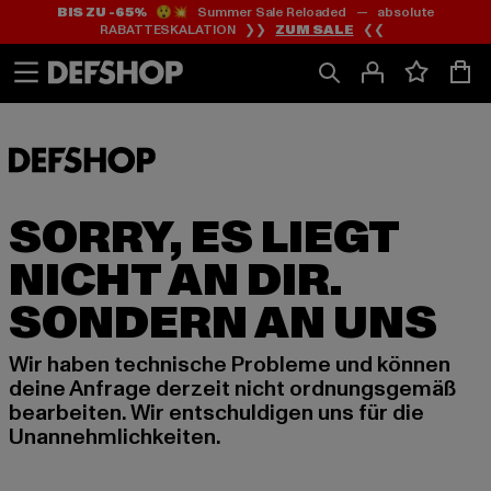
BIS ZU -65%
😲💥 Summer Sale Reloaded — absolute
Zum
Zum
RABATTESKALATION ❯❯
ZUM SALE
❮❮
Inhalt
Fußzeile
springen
springen
SORRY, ES LIEGT
NICHT AN DIR.
SONDERN AN UNS
Wir haben technische Probleme und können
deine Anfrage derzeit nicht ordnungsgemäß
bearbeiten. Wir entschuldigen uns für die
Unannehmlichkeiten.