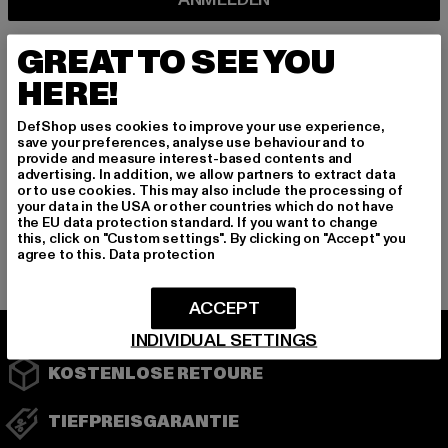
Informationen dazu, wie DefShop mit Deinen Daten umgeht, findest Du
GREAT TO SEE YOU
in unserer Datenschutzerklärung. Du kannst Dich jederzeit kostenfei
abmelden.
Datenschutzerklärung lesen.
HERE!
DefShop uses cookies to improve your use experience,
save your preferences, analyse use behaviour and to
Play market
App store
provide and measure interest-based contents and
advertising. In addition, we allow partners to extract data
or to use cookies. This may also include the processing of
your data in the USA or other countries which do not have
the EU data protection standard. If you want to change
this, click on "Custom settings". By clicking on "Accept" you
Instagram
Facebook
YouTube
agree to this.
Data protection
ACCEPT
INDIVIDUAL SETTINGS
KOSTENLOSE RETOURE
TIEFPREISGARANTIE