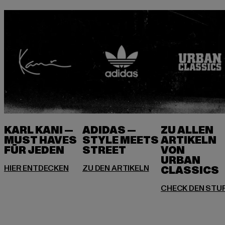
KARL KANI —
ADIDAS —
ZU ALLEN
MUST HAVES
STYLE MEETS
ARTIKELN
FÜR JEDEN
VON
URBAN