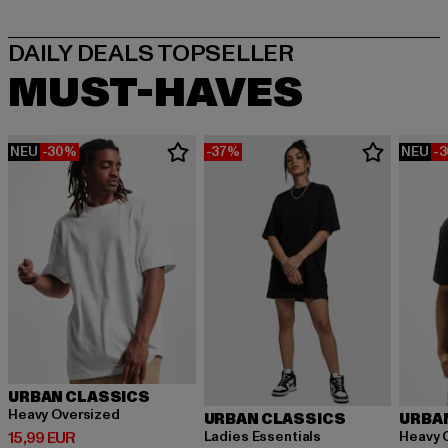
MUST-HAVES
NEU
-30%
-37%
NEU
-
URBAN CLASSICS
Heavy Oversized
URBAN CLASSICS
URBA
Derzeitiger Preis: 15,99 EUR
Ladies Essentials
Heavy 
15,99 EUR