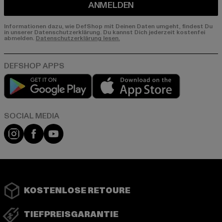
ANMELDEN
Informationen dazu, wie DefShop mit Deinen Daten umgeht, findest Du
in unserer Datenschutzerklärung. Du kannst Dich jederzeit kostenfei
abmelden.
Datenschutzerklärung lesen.
Play market
App store
Instagram
Facebook
YouTube
KOSTENLOSE RETOURE
TIEFPREISGARANTIE