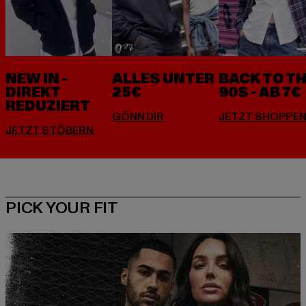
NEW IN -
ALLES UNTER
BACK TO T
DIREKT
25€
90S - AB 7€
REDUZIERT
PICK YOUR FIT