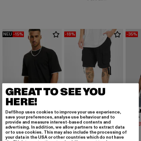
NEU
-15%
-18%
-35%
GREAT TO SEE YOU
HERE!
URBAN CLASSICS
BRANDIT
URBA
DefShop uses cookies to improve your use experience,
Contrast Tall Tee
Urban Legend
save your preferences, analyse use behaviour and to
provide and measure interest-based contents and
Derzeitiger Preis: 12,74 EUR
Derzeitiger Preis: 32,79 EUR
Derzeit
12,74 EUR
32,79 EUR
14,94 
advertising. In addition, we allow partners to extract data
Aktionspreis: 14,99 EUR
Aktionspreis: 39,
14,99 EUR
39,99 EUR
or to use cookies. This may also include the processing of
your data in the USA or other countries which do not have