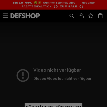
BIS ZU -65%
😲💥 Summer Sale Reloaded — absolute
Zum
Zum
RABATTESKALATION ❯❯
ZUM SALE
❮❮
Inhalt
Fußzeile
springen
springen
HOME
PAGE
|
Video nicht verfügbar
Dieses Video ist nicht verfügbar