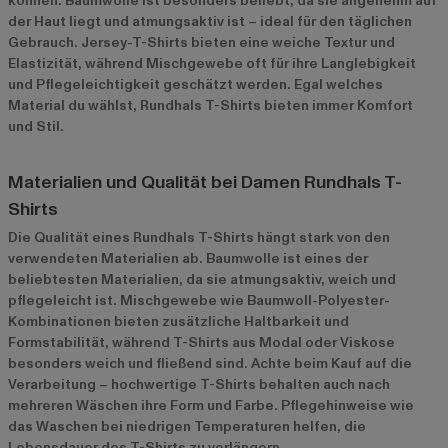
können. Baumwolle ist besonders beliebt, da sie angenehm auf
der Haut liegt und atmungsaktiv ist – ideal für den täglichen
Gebrauch. Jersey-T-Shirts bieten eine weiche Textur und
Elastizität, während Mischgewebe oft für ihre Langlebigkeit
und Pflegeleichtigkeit geschätzt werden. Egal welches
Material du wählst, Rundhals T-Shirts bieten immer Komfort
und Stil.
Materialien und Qualität bei Damen Rundhals T-
Shirts
Die Qualität eines Rundhals T-Shirts hängt stark von den
verwendeten Materialien ab. Baumwolle ist eines der
beliebtesten Materialien, da sie atmungsaktiv, weich und
pflegeleicht ist. Mischgewebe wie Baumwoll-Polyester-
Kombinationen bieten zusätzliche Haltbarkeit und
Formstabilität, während T-Shirts aus Modal oder Viskose
besonders weich und fließend sind. Achte beim Kauf auf die
Verarbeitung – hochwertige T-Shirts behalten auch nach
mehreren Wäschen ihre Form und Farbe. Pflegehinweise wie
das Waschen bei niedrigen Temperaturen helfen, die
Lebensdauer des T-Shirts zu verlängern.