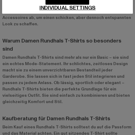
anliegendes Rundhals T-Shirt mit einem Blazer und einer
INDIVIDUAL SETTINGS
schmalen Hose kombinieren. Runde das Outfit mit passenden
Accessoires ab, um einen schicken, aber dennoch entspannten
Look zu schaffen.
Warum Damen Rundhals T-Shirts so besonders
sind
Damen Rundhals T-Shirts sind mehr als nur ein Basic – sie sind
ein echtes Mode-Statement. Ihr schlichtes, zeitloses Design
macht sie zu einem unverzichtbaren Bestandteil jeder
Garderobe. Sie lassen sich in fast jeden Stil integrieren und
passen zu jedem Anlass. Ob lässig, sportlich oder elegant –
Rundhals T-Shirts bieten die perfekte Grundlage für ein
vielseitiges Outfit. Sie sind einfach zu kombinieren und bieten
gleichzeitig Komfort und Stil.
Kaufberatung für Damen Rundhals T-Shirts
Beim Kauf eines Rundhals T-Shirts solltest du auf die Passform
und das Material achten. Ein gut sitzendes T-Shirt sollte