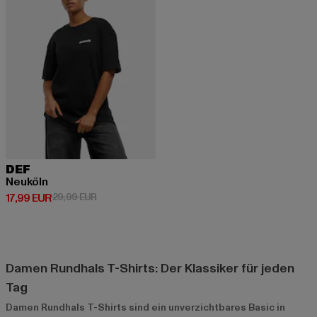
DEF
Neuköln
Derzeitiger Preis: 17,99 EUR
Aktionspreis: 29,99 EUR
17,99 EUR
29,99 EUR
Damen Rundhals T-Shirts: Der Klassiker für jeden
Tag
Damen Rundhals T-Shirts sind ein unverzichtbares Basic in