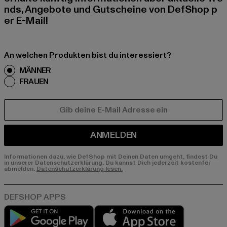
nds, Angebote und Gutscheine von DefShop p
er E-Mail!
An welchen Produkten bist du interessiert?
MÄNNER
FRAUEN
E-MAIL
ANMELDEN
Informationen dazu, wie DefShop mit Deinen Daten umgeht, findest Du
in unserer Datenschutzerklärung. Du kannst Dich jederzeit kostenfei
abmelden.
Datenschutzerklärung lesen.
Play market
App store