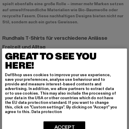
spielt ebenfalls eine große Rolle – immer mehr Marken setzen
auf umweltfreundliche Materialien wie Bio-Baumwolle oder
recycelte Fasern. Diese nachhaltigen Designs bieten nicht nur
Stil, sondern auch ein gutes Gewissen.
Rundhals T-Shirts für verschiedene Anlässe
Freizeit und Alltag
GREAT TO SEE YOU
Rundhals T-Shirts sind die perfekte Wahl für den Alltag. Sie
bieten Komfort und Stil und lassen sich leicht mit Jeans,
HERE!
Leggings oder Röcken kombinieren. Für einen entspannten
Freizeitlook kannst du ein Oversized T-Shirt mit Sneakers und
DefShop uses cookies to improve your use experience,
einer bequemen Hose tragen – ideal für einen entspannten Tag
save your preferences, analyse use behaviour and to
provide and measure interest-based contents and
in der Stadt oder zu Hause.
advertising. In addition, we allow partners to extract data
or to use cookies. This may also include the processing of
your data in the USA or other countries which do not have
Streetwear und elegante Looks
the EU data protection standard. If you want to change
this, click on "Custom settings". By clicking on "Accept" you
Auch für Streetwear-Looks sind Rundhals T-Shirts ein
agree to this.
Data protection
unverzichtbares Element. Kombiniere sie mit Jogginghosen,
Cargo-Pants oder weiten Jeans, um einen coolen und lässigen
ACCEPT
Style zu kreieren. Für elegantere Anlässe kannst du ein eng