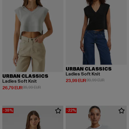
URBAN CLASSICS
Ladies Soft Knit
URBAN CLASSICS
Derzeitiger Preis: 23,99 EUR
Aktionspreis:
23,99 EUR
39,99 EUR
Ladies Soft Knit
Derzeitiger Preis: 26,79 EUR
Aktionspreis: 39,99 EUR
26,79 EUR
39,99 EUR
-38%
-22%