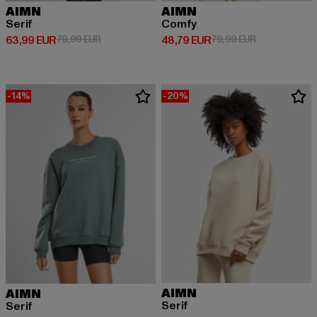
AIMN
AIMN
Serif
Comfy
Derzeitiger Preis: 63,99 EUR
Aktionspreis: 79,99 EUR
Derzeitiger Preis: 48,79 EUR
Aktionspreis:
63,99 EUR
79,99 EUR
48,79 EUR
79,99 EUR
-14%
-20%
AIMN
AIMN
Serif
Serif