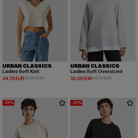
URBAN CLASSICS
URBAN CLASSICS
Ladies Soft Knit
Ladies Soft Oversized
Derzeitiger Preis: 24,79 EUR
Aktionspreis: 39,99 EUR
Derzeitiger Preis: 35,09 EUR
Aktionspreis:
24,79 EUR
39,99 EUR
35,09 EUR
44,99 EUR
-29%
-29%