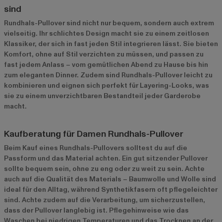
sind
Rundhals-Pullover sind nicht nur bequem, sondern auch extrem
vielseitig. Ihr schlichtes Design macht sie zu einem zeitlosen
Klassiker, der sich in fast jeden Stil integrieren lässt. Sie bieten
Komfort, ohne auf Stil verzichten zu müssen, und passen zu
fast jedem Anlass – vom gemütlichen Abend zu Hause bis hin
zum eleganten Dinner. Zudem sind Rundhals-Pullover leicht zu
kombinieren und eignen sich perfekt für Layering-Looks, was
sie zu einem unverzichtbaren Bestandteil jeder Garderobe
macht.
Kaufberatung für Damen Rundhals-Pullover
Beim Kauf eines Rundhals-Pullovers solltest du auf die
Passform und das Material achten. Ein gut sitzender Pullover
sollte bequem sein, ohne zu eng oder zu weit zu sein. Achte
auch auf die Qualität des Materials – Baumwolle und Wolle sind
ideal für den Alltag, während Synthetikfasern oft pflegeleichter
sind. Achte zudem auf die Verarbeitung, um sicherzustellen,
dass der Pullover langlebig ist. Pflegehinweise wie das
Waschen bei niedrigen Temperaturen und das Trocknen an der