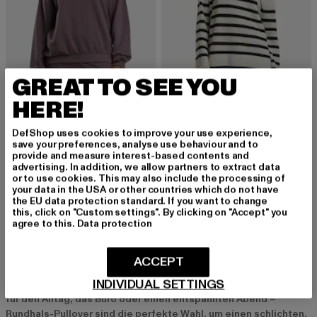
GREAT TO SEE YOU
HERE!
URBAN CLASSICS
URBAN CLASSICS
Ladies Oversized Light Terry
Ladies Rib Striped
DefShop uses cookies to improve your use experience,
Derzeitiger Preis: 18,80 EUR
Aktionspreis: 39,99 EUR
Derzeitiger Preis: 21,15 EUR
Aktionspreis: 4
18,80 EUR
39,99 EUR
21,15 EUR
44,99 EUR
save your preferences, analyse use behaviour and to
provide and measure interest-based contents and
advertising. In addition, we allow partners to extract data
or to use cookies. This may also include the processing of
your data in the USA or other countries which do not have
the EU data protection standard. If you want to change
this, click on "Custom settings". By clicking on "Accept" you
Damen Pullover Rundhals: Klassischer Stil trifft auf
agree to this.
Data protection
Komfort
Damen Rundhals-Pullover sind der Inbegriff von zeitlosem Stil
ACCEPT
und Komfort. Sie gehören zu den absoluten Basics jeder
INDIVIDUAL SETTINGS
Garderobe und bieten unzählige Styling-Möglichkeiten. Egal ob
für den Alltag, das Büro oder einen entspannten Abend –
Rundhals-Pullover sind die perfekte Wahl, um einen schlichten,