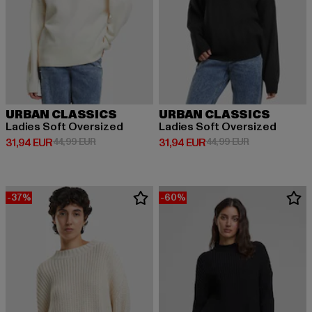
URBAN CLASSICS
URBAN CLASSICS
Ladies Soft Oversized
Ladies Soft Oversized
Derzeitiger Preis: 31,94 EUR
Aktionspreis: 44,99 EUR
Derzeitiger Preis: 31,94 EUR
Aktionspreis: 
31,94 EUR
44,99 EUR
31,94 EUR
44,99 EUR
-37%
-60%