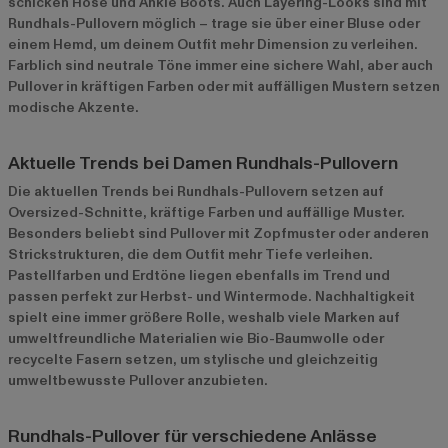
schicken Hose und Ankle Boots. Auch Layering-Looks sind mit
Rundhals-Pullovern möglich – trage sie über einer Bluse oder
einem Hemd, um deinem Outfit mehr Dimension zu verleihen.
Farblich sind neutrale Töne immer eine sichere Wahl, aber auch
Pullover in kräftigen Farben oder mit auffälligen Mustern setzen
modische Akzente.
Aktuelle Trends bei Damen Rundhals-Pullovern
Die aktuellen Trends bei Rundhals-Pullovern setzen auf
Oversized-Schnitte, kräftige Farben und auffällige Muster.
Besonders beliebt sind Pullover mit Zopfmuster oder anderen
Strickstrukturen, die dem Outfit mehr Tiefe verleihen.
Pastellfarben und Erdtöne liegen ebenfalls im Trend und
passen perfekt zur Herbst- und Wintermode. Nachhaltigkeit
spielt eine immer größere Rolle, weshalb viele Marken auf
umweltfreundliche Materialien wie Bio-Baumwolle oder
recycelte Fasern setzen, um stylische und gleichzeitig
umweltbewusste Pullover anzubieten.
Rundhals-Pullover für verschiedene Anlässe