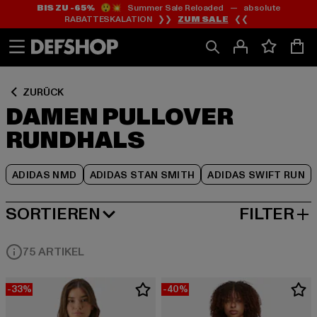
BIS ZU -65%
😲💥 Summer Sale Reloaded — absolute
Zum
Zum
Zum
RABATTESKALATION ❯❯
ZUM SALE
❮❮
Inhalt
Fußzeile
Produktraster
springen
springen
springen
ZURÜCK
DAMEN PULLOVER
RUNDHALS
ADIDAS NMD
ADIDAS STAN SMITH
ADIDAS SWIFT RUN
SORTIEREN
FILTER
NEUESTE
75 ARTIKEL
-33%
-40%