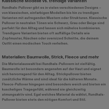
Klassische Modelle vs. trendige Varianten
Rundhals-Pullover gibt es in vielen verschiedenen Designs –
von klassischen, einfarbigen Modellen bis hin zu trendigen
Varianten mit aufregenden Mustern oder Strukturen. Klassische
Pullover in neutralen Tönen wie Schwarz, Grau oder Beige sind
perfekt für den Alltag und lassen sich mühelos kombinieren.
Trendigere Varianten bieten oft auffällige Details wie
Zopfmuster, Rüschen oder oversized Schnitte, die deinem
Outfit einen modischen Touch verleihen.
Materialien: Baumwolle, Strick, Fleece und mehr
Die Materialauswahl bei Rundhals-Pullovern ist vielfältig.
Baumwolle ist besonders angenehm auf der Haut und eignet
sich hervorragend für den Alltag. Strickpullover bieten
zusätzliche Wärme und sind ideal für die kälteren Monate.
Fleece-Pullover hingegen sind besonders weich und bieten ein
kuscheliges Tragegefühl, während sie gleichzeitig
atmungsaktiv sind. Egal welches Material du wählst, Rundhals-
Pullover bieten stets den nötigen Komfort und Stil.