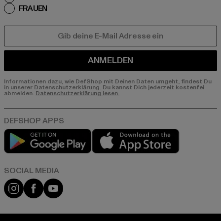
FRAUEN
E-MAIL
ANMELDEN
Informationen dazu, wie DefShop mit Deinen Daten umgeht, findest Du
in unserer Datenschutzerklärung. Du kannst Dich jederzeit kostenfei
abmelden.
Datenschutzerklärung lesen.
Play market
App store
Instagram
Facebook
YouTube