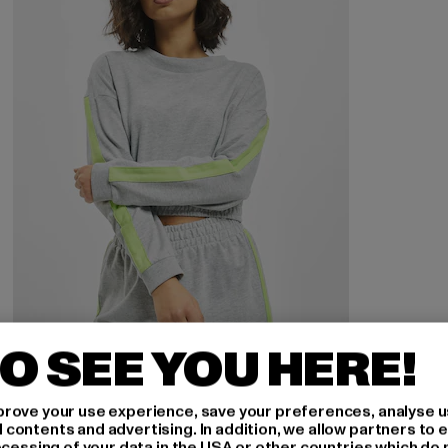
O SEE YOU HERE!
DEF
Chelsea
rove your use experience, save your preferences, analyse u
Derzeitiger Preis: 15,00 EUR
Aktionspreis: 29,99 EUR
15,00 EUR
29,99 EUR
ontents and advertising. In addition, we allow partners to e
ocessing of your data in the USA or other countries which do 