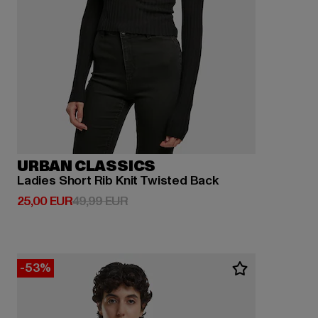
URBAN CLASSICS
Ladies Short Rib Knit Twisted Back
Derzeitiger Preis: 25,00 EUR
Aktionspreis: 49,99 EUR
25,00 EUR
49,99 EUR
-53%