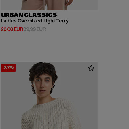
URBAN CLASSICS
Ladies Oversized Light Terry
Derzeitiger Preis: 20,00 EUR
Aktionspreis: 39,99 EUR
20,00 EUR
39,99 EUR
-37%