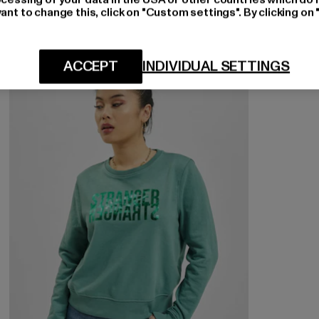
ant to change this, click on "Custom settings". By clicking on 
-55%
ACCEPT
INDIVIDUAL SETTINGS