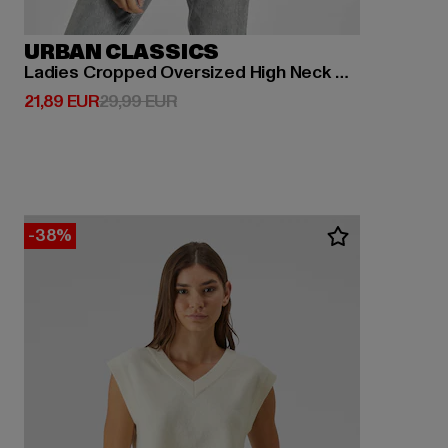
URBAN CLASSICS
Ladies Cropped Oversized High Neck Crew
Derzeitiger Preis: 21,89 EUR
Aktionspreis: 29,99 EUR
21,89 EUR
29,99 EUR
-38%