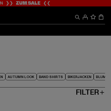
ION ❯❯
ZUM SALE
❮❮
EN
AUTUMN LOOK
BAND SHIRTS
BIKERJACKEN
BLUME
FILTER