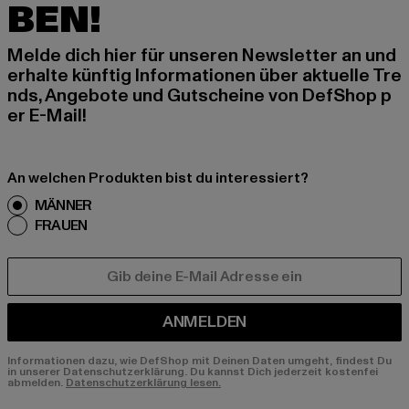
BEN!
Melde dich hier für unseren Newsletter an und
erhalte künftig Informationen über aktuelle Tre
nds, Angebote und Gutscheine von DefShop p
er E-Mail!
An welchen Produkten bist du interessiert?
MÄNNER
FRAUEN
E-MAIL
ANMELDEN
Informationen dazu, wie DefShop mit Deinen Daten umgeht, findest Du
in unserer Datenschutzerklärung. Du kannst Dich jederzeit kostenfei
abmelden.
Datenschutzerklärung lesen.