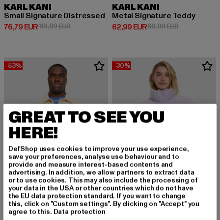
KARL KANI
KARL KANI
Small Signature Distressed
Metal Signature Teddy
Derzeitiger Preis: 76,79 EUR
Aktionspreis: 119,99 EUR
Derzeitiger Preis: 62,99 EUR
Aktionspreis:
76,79 EUR
119,99 EUR
62,99 EUR
89,99 EUR
-53%
-30%
GREAT TO SEE YOU
HERE!
DefShop uses cookies to improve your use experience,
save your preferences, analyse use behaviour and to
provide and measure interest-based contents and
advertising. In addition, we allow partners to extract data
or to use cookies. This may also include the processing of
your data in the USA or other countries which do not have
the EU data protection standard. If you want to change
ZOO YORK
KARL KANI
this, click on "Custom settings". By clicking on "Accept" you
Essential
Original Fuzzy Corduroy Short
agree to this.
Data protection