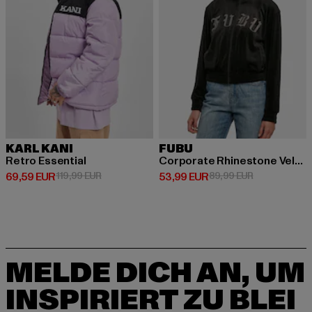
KARL KANI
FUBU
Retro Essential
Corporate Rhinestone Velours
Derzeitiger Preis: 69,59 EUR
Aktionspreis: 119,99 EUR
Derzeitiger Preis: 53,99 EUR
Aktionspreis:
69,59 EUR
119,99 EUR
53,99 EUR
89,99 EUR
MELDE DICH AN, UM
INSPIRIERT ZU BLEI