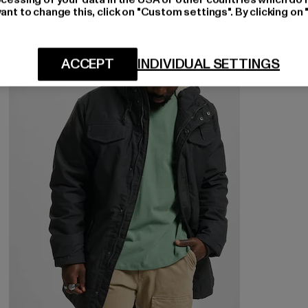
ant to change this, click on "Custom settings". By clicking on 
-58%
ACCEPT
INDIVIDUAL SETTINGS