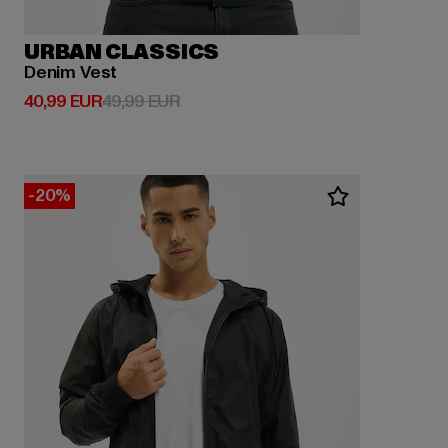
URBAN CLASSICS
Denim Vest
Derzeitiger Preis: 40,99 EUR
Aktionspreis: 49,99 EUR
40,99 EUR
49,99 EUR
-20%