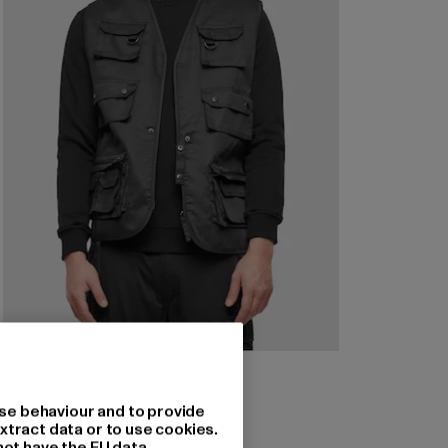
BRANDIT
Hunting
se behaviour and to provide
Derzeitiger Preis: 39,99 EUR
39,99 EUR
xtract data or to use cookies.
not have the EU data