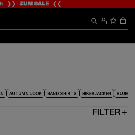
ION ❯❯
ZUM SALE
❮❮
EN
AUTUMN LOOK
BAND SHIRTS
BIKERJACKEN
BLUME
FILTER