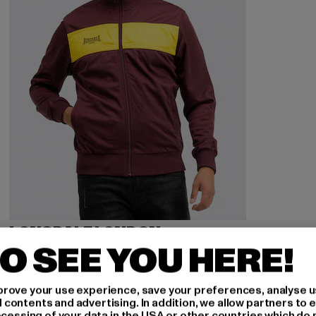
LONSDALE LONDON
Alnwick
O SEE YOU HERE!
Derzeitiger Preis: 49,49 EUR
Aktionspreis: 54,99 EUR
49,49 EUR
54,99 EUR
rove your use experience, save your preferences, analyse u
ontents and advertising. In addition, we allow partners to e
ocessing of your data in the USA or other countries which do 