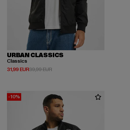
URBAN CLASSICS
Classics
Derzeitiger Preis: 31,99 EUR
Aktionspreis: 39,99 EUR
31,99 EUR
39,99 EUR
-10%