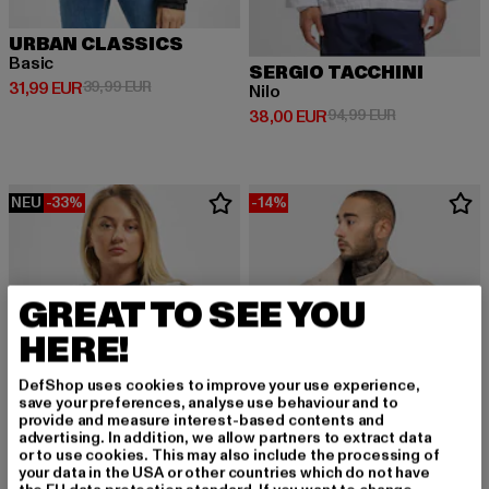
URBAN CLASSICS
Basic
SERGIO TACCHINI
Derzeitiger Preis: 31,99 EUR
Aktionspreis: 39,99 EUR
31,99 EUR
39,99 EUR
Nilo
Derzeitiger Preis: 38,00 EUR
Aktionspreis:
38,00 EUR
94,99 EUR
NEU
-33%
-14%
GREAT TO SEE YOU
HERE!
DefShop uses cookies to improve your use experience,
save your preferences, analyse use behaviour and to
provide and measure interest-based contents and
advertising. In addition, we allow partners to extract data
or to use cookies. This may also include the processing of
your data in the USA or other countries which do not have