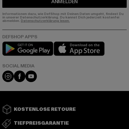
ANMELDEN
Informationen dazu, wie DefShop mit Deinen Daten umgeht, findest Du
in unserer Datenschutzerklärung. Du kannst Dich jederzeit kostenfei
abmelden.
Datenschutzerklärung lesen.
Play market
App store
Instagram
Facebook
YouTube
KOSTENLOSE RETOURE
TIEFPREISGARANTIE