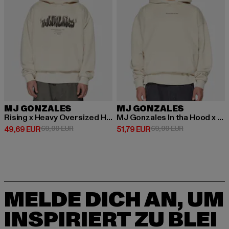
MJ GONZALES
MJ GONZALES
Rising x Heavy Oversized Hoody
MJ Gonzales In tha Hood x Heavy Oversized Hoody
Derzeitiger Preis: 49,69 EUR
Aktionspreis: 69,99 EUR
Derzeitiger Preis: 51,79 EUR
Aktionspreis: 
49,69 EUR
69,99 EUR
51,79 EUR
69,99 EUR
MELDE DICH AN, UM
INSPIRIERT ZU BLEI