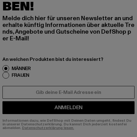
BEN!
Melde dich hier für unseren Newsletter an und
erhalte künftig Informationen über aktuelle Tre
nds, Angebote und Gutscheine von DefShop p
er E-Mail!
An welchen Produkten bist du interessiert?
MÄNNER
FRAUEN
E-MAIL
ANMELDEN
Informationen dazu, wie DefShop mit Deinen Daten umgeht, findest Du
in unserer Datenschutzerklärung. Du kannst Dich jederzeit kostenfei
abmelden.
Datenschutzerklärung lesen.