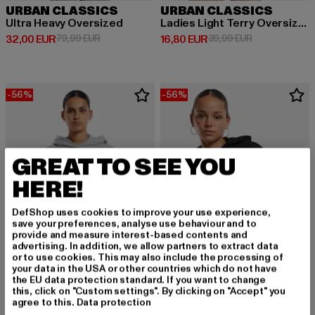
URBAN CLASSICS
URBAN CLASSICS
Ultra Heavy Oversized
Ladies Light Terry Oversized
Derzeitiger Preis: 32,00 EUR
Aktionspreis: 79,99 EUR
Derzeitiger Preis: 16,80 EUR
Aktionspreis: 
32,00 EUR
79,99 EUR
16,80 EUR
39,99 EUR
-56%
-56%
GREAT TO SEE YOU
HERE!
DefShop uses cookies to improve your use experience,
save your preferences, analyse use behaviour and to
provide and measure interest-based contents and
advertising. In addition, we allow partners to extract data
or to use cookies. This may also include the processing of
your data in the USA or other countries which do not have
the EU data protection standard. If you want to change
URBAN CLASSICS
URBAN CLASSICS
this, click on "Custom settings". By clicking on "Accept" you
Ladies Oversized Cropped Light Terry
Ladies Oversized Cropped Light Terry
agree to this.
Data protection