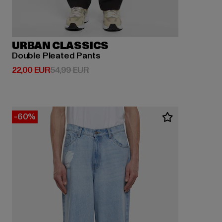
URBAN CLASSICS
Double Pleated Pants
Derzeitiger Preis: 22,00 EUR
Aktionspreis: 54,99 EUR
22,00 EUR
54,99 EUR
-60%