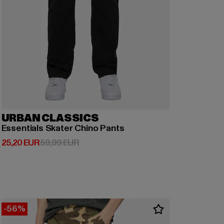
URBAN CLASSICS
Essentials Skater Chino Pants
Derzeitiger Preis: 25,20 EUR
Aktionspreis: 59,99 EUR
25,20 EUR
59,99 EUR
-56%