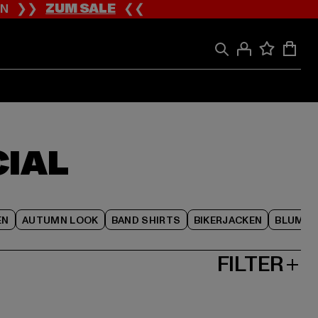
ION ❯❯
ZUM SALE
❮❮
CIAL
EN
AUTUMN LOOK
BAND SHIRTS
BIKERJACKEN
BLUME
FILTER