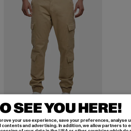
O SEE YOU HERE!
URBAN CLASSICS
rove your use experience, save your preferences, analyse u
Double Cargo Twill
ontents and advertising. In addition, we allow partners to e
ocessing of your data in the USA or other countries which do 