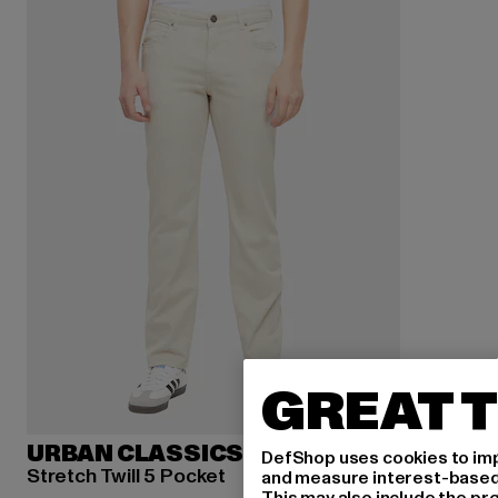
GREAT T
URBAN CLASSICS
DefShop uses cookies to imp
Stretch Twill 5 Pocket
and measure interest-based c
This may also include the pr