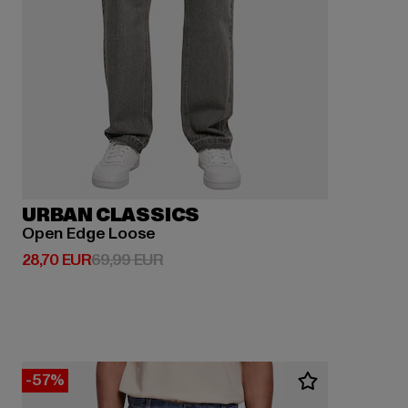
URBAN CLASSICS
Open Edge Loose
Derzeitiger Preis: 28,70 EUR
Aktionspreis: 69,99 EUR
28,70 EUR
69,99 EUR
-57%