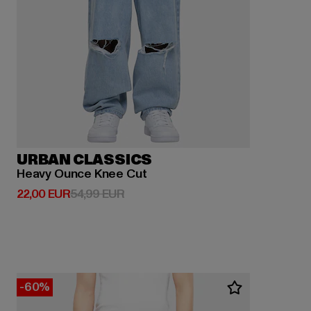
URBAN CLASSICS
Heavy Ounce Knee Cut
Derzeitiger Preis: 22,00 EUR
Aktionspreis: 54,99 EUR
22,00 EUR
54,99 EUR
-60%