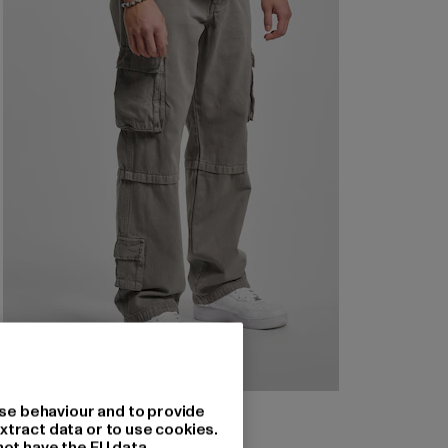
DEF
se behaviour and to provide
Pocket
xtract data or to use cookies.
not have the EU data