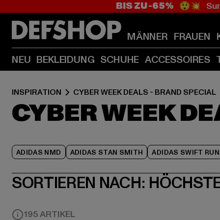
BIS ZU -65%
😲💥 Sum
MÄNNER
FRAUEN
NEU
BEKLEIDUNG
SCHUHE
ACCESSOIRES
INSPIRATION
CYBER WEEK DEALS - BRAND SPECIAL
CYBER WEEK DEA
ADIDAS NMD
ADIDAS STAN SMITH
ADIDAS SWIFT RUN
SORTIEREN NACH:
HÖCHSTE
195 ARTIKEL