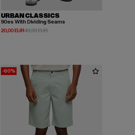
URBAN CLASSICS
90es With Dividing Seams
Derzeitiger Preis: 20,00 EUR
Aktionspreis: 49,99 EUR
20,00 EUR
49,99 EUR
-60%