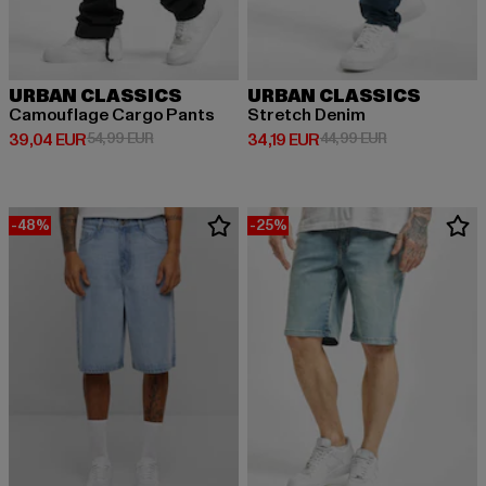
URBAN CLASSICS
URBAN CLASSICS
Camouflage Cargo Pants
Stretch Denim
Derzeitiger Preis: 39,04 EUR
Aktionspreis: 54,99 EUR
Derzeitiger Preis: 34,19 EUR
Aktionspreis: 
39,04 EUR
54,99 EUR
34,19 EUR
44,99 EUR
-48%
-25%