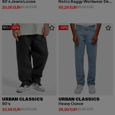
90‘s Jeans Loose
Retro Baggy Workwear Denim Loose Fit
Derzeitiger Preis: 20,00 EUR
Aktionspreis: 49,99 EUR
Derzeitiger Preis: 60,29 EUR
Aktionspreis:
20,00 EUR
49,99 EUR
60,29 EUR
89,99 EUR
NEU
-32%
-42%
URBAN CLASSICS
URBAN CLASSICS
90‘s
Heavy Ounce
Derzeitiger Preis: 33,99 EUR
Aktionspreis: 49,99 EUR
Derzeitiger Preis: 28,99 EUR
Aktionspreis:
33,99 EUR
49,99 EUR
28,99 EUR
49,99 EUR