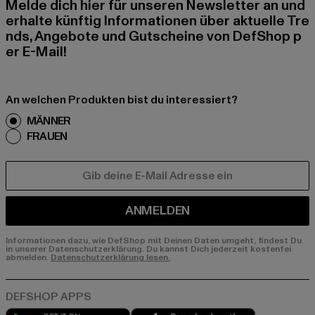
Melde dich hier für unseren Newsletter an und
erhalte künftig Informationen über aktuelle Tre
nds, Angebote und Gutscheine von DefShop p
er E-Mail!
An welchen Produkten bist du interessiert?
MÄNNER
FRAUEN
E-MAIL
ANMELDEN
Informationen dazu, wie DefShop mit Deinen Daten umgeht, findest Du
in unserer Datenschutzerklärung. Du kannst Dich jederzeit kostenfei
abmelden.
Datenschutzerklärung lesen.