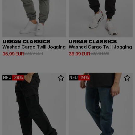
URBAN CLASSICS
URBAN CLASSICS
Washed Cargo Twill Jogging
Washed Cargo Twill Jogging
Derzeitiger Preis: 35,99 EUR
Aktionspreis: 59,99 EUR
Derzeitiger Preis: 38,99 EUR
Aktionspreis:
35,99 EUR
59,99 EUR
38,99 EUR
59,99 EUR
NEU
-29%
NEU
-24%