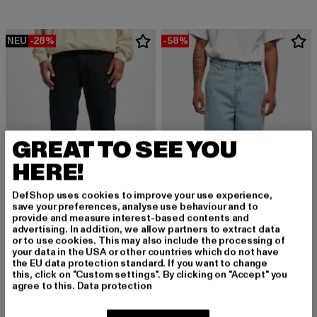
NEU
-28%
-58%
GREAT TO SEE YOU
HERE!
DefShop uses cookies to improve your use experience,
save your preferences, analyse use behaviour and to
provide and measure interest-based contents and
advertising. In addition, we allow partners to extract data
DEF
or to use cookies. This may also include the processing of
Matteo
your data in the USA or other countries which do not have
URBAN CLASSICS
the EU data protection standard. If you want to change
Derzeitiger Preis: 35,99 EUR
Aktionspreis: 49,99 EUR
35,99 EUR
49,99 EUR
90‘s
this, click on "Custom settings". By clicking on "Accept" you
Derzeitiger Preis: 21,00 EUR
Aktionspreis: 
21,00 EUR
49,99 EUR
agree to this.
Data protection