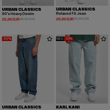
URBAN CLASSICS
URBAN CLASSICS
Relaxed Fit Jean
90's Heavy Denim
Derzeitiger Preis: 29,99 EUR
Aktionspreis:
29,99 EUR
39,99 EUR
Derzeitiger Preis: 25,99 EUR
Aktionspreis: 49,99 EUR
25,99 EUR
49,99 EUR
-60%
NEU
-33%
URBAN CLASSICS
KARL KANI