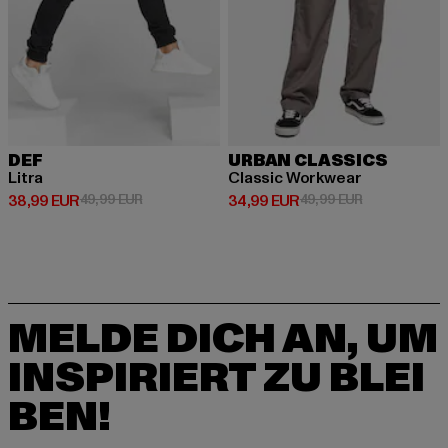
DEF
URBAN CLASSICS
Litra
Classic Workwear
Derzeitiger Preis: 38,99 EUR
Aktionspreis: 49,99 EUR
Derzeitiger Preis: 34,99 EUR
Aktionspreis:
38,99 EUR
49,99 EUR
34,99 EUR
49,99 EUR
MELDE DICH AN, UM
INSPIRIERT ZU BLEI
BEN!