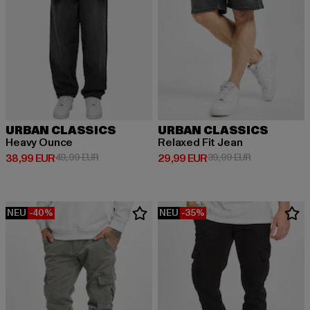
URBAN CLASSICS
URBAN CLASSICS
Heavy Ounce
Relaxed Fit Jean
Derzeitiger Preis: 38,99 EUR
Aktionspreis: 49,99 EUR
Derzeitiger Preis: 29,99 EUR
Aktionspreis:
38,99 EUR
49,99 EUR
29,99 EUR
39,99 EUR
NEU
-40%
NEU
-35%