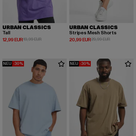
URBAN CLASSICS
URBAN CLASSICS
Tall
Stripes Mesh Shorts
Derzeitiger Preis: 12,99 EUR
Aktionspreis: 19,99 EUR
Derzeitiger Preis: 20,99 EUR
Aktionspreis:
12,99 EUR
19,99 EUR
20,99 EUR
29,99 EUR
NEU
-30%
NEU
-30%