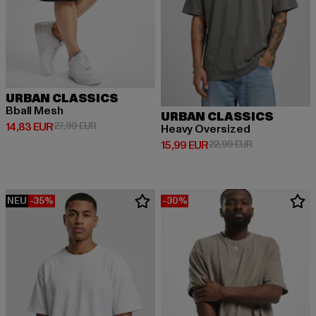
URBAN CLASSICS
Bball Mesh
URBAN CLASSICS
Derzeitiger Preis: 14,83 EUR
Aktionspreis: 27,99 EUR
14,83 EUR
27,99 EUR
Heavy Oversized
Derzeitiger Preis: 15,99 EUR
Aktionspreis: 
15,99 EUR
22,99 EUR
NEU
-35%
-30%