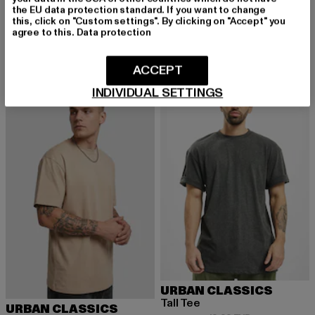
the EU data protection standard. If you want to change
URBAN CLASSICS
URBAN CLASSICS
this, click on "Custom settings". By clicking on "Accept" you
Tall
Tall Tee
agree to this.
Data protection
Derzeitiger Preis: 12,99 EUR
Aktionspreis: 19,99 EUR
Derzeitiger Preis: 12,99 EUR
Aktionspreis: 
12,99 EUR
19,99 EUR
12,99 EUR
19,99 EUR
ACCEPT
INDIVIDUAL SETTINGS
NEU
-30%
NEU
-35%
URBAN CLASSICS
Tall Tee
URBAN CLASSICS