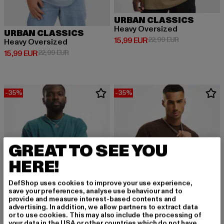
URBAN CLASSICS
Heavy Oversized
URBAN CLASSICS
Derzeitiger Preis: 15,99 EUR
Aktionspreis: 
15,99 EUR
22,99 EUR
Heavy Oversized
Derzeitiger Preis: 15,99 EUR
Aktionspreis: 22,99 EUR
15,99 EUR
22,99 EUR
-35%
-35%
GREAT TO SEE YOU
HERE!
DefShop uses cookies to improve your use experience,
save your preferences, analyse use behaviour and to
provide and measure interest-based contents and
advertising. In addition, we allow partners to extract data
or to use cookies. This may also include the processing of
your data in the USA or other countries which do not have