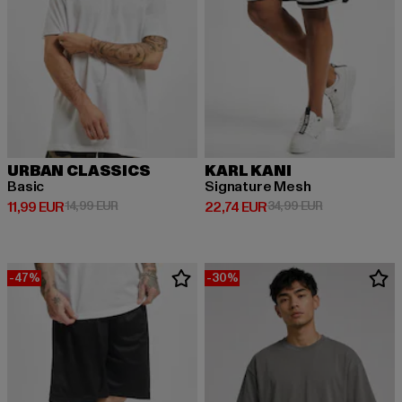
URBAN CLASSICS
KARL KANI
Basic
Signature Mesh
Derzeitiger Preis: 11,99 EUR
Aktionspreis: 14,99 EUR
Derzeitiger Preis: 22,74 EUR
Aktionspreis: 
11,99 EUR
14,99 EUR
22,74 EUR
34,99 EUR
-47%
-30%