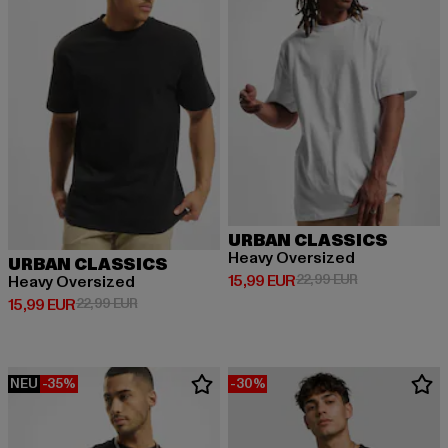
URBAN CLASSICS
Heavy Oversized
URBAN CLASSICS
Derzeitiger Preis: 15,99 EUR
Aktionspreis: 
15,99 EUR
22,99 EUR
Heavy Oversized
Derzeitiger Preis: 15,99 EUR
Aktionspreis: 22,99 EUR
15,99 EUR
22,99 EUR
NEU
-35%
-30%