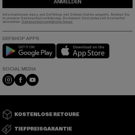
ANMELDEN
Informationen dazu, wie DefShop mit Deinen Daten umgeht, findest Du
in unserer Datenschutzerklärung. Du kannst Dich jederzeit kostenfei
abmelden.
Datenschutzerklärung lesen.
Play market
App store
Instagram
Facebook
YouTube
KOSTENLOSE RETOURE
TIEFPREISGARANTIE