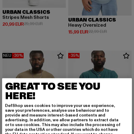
URBAN CLASSICS
Stripes Mesh Shorts
URBAN CLASSICS
Derzeitiger Preis: 20,99 EUR
Aktionspreis: 29,99 EUR
20,99 EUR
29,99 EUR
Heavy Oversized
Derzeitiger Preis: 15,99 EUR
Aktionspreis: 
15,99 EUR
22,99 EUR
NEU
-30%
-35%
GREAT TO SEE YOU
HERE!
DefShop uses cookies to improve your use experience,
save your preferences, analyse use behaviour and to
provide and measure interest-based contents and
advertising. In addition, we allow partners to extract data
or to use cookies. This may also include the processing of
your data in the USA or other countries which do not have