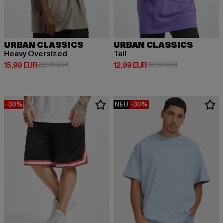
URBAN CLASSICS
URBAN CLASSICS
Heavy Oversized
Tall
Derzeitiger Preis: 15,99 EUR
Aktionspreis: 22,99 EUR
Derzeitiger Preis: 12,99 EUR
Aktionspreis: 
15,99 EUR
22,99 EUR
12,99 EUR
19,99 EUR
-30%
NEU
-30%