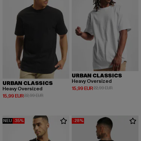
URBAN CLASSICS
Heavy Oversized
URBAN CLASSICS
Derzeitiger Preis: 15,99 EUR
Aktionspreis: 
15,99 EUR
22,99 EUR
Heavy Oversized
Derzeitiger Preis: 15,99 EUR
Aktionspreis: 22,99 EUR
15,99 EUR
22,99 EUR
NEU
-35%
-28%