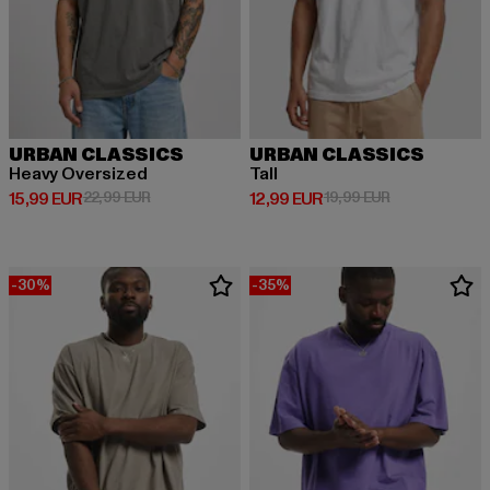
URBAN CLASSICS
URBAN CLASSICS
Heavy Oversized
Tall
Derzeitiger Preis: 15,99 EUR
Aktionspreis: 22,99 EUR
Derzeitiger Preis: 12,99 EUR
Aktionspreis: 
15,99 EUR
22,99 EUR
12,99 EUR
19,99 EUR
-30%
-35%