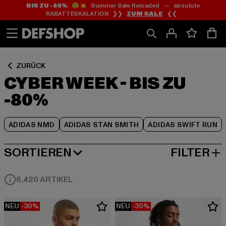
BIS ZU -65%
😲💥 Summer Sale Reloaded — absolute
Zum
Zum
Zum
RABATTESKALATION ❯❯
ZUM SALE
❮❮
Inhalt
Fußzeile
Produktraster
springen
springen
springen
ZURÜCK
CYBER WEEK - BIS ZU
-80%
ADIDAS NMD
ADIDAS STAN SMITH
ADIDAS SWIFT RUN
SORTIEREN
FILTER
BELIEBTESTE
6,420 ARTIKEL
NEU
-30%
NEU
-30%