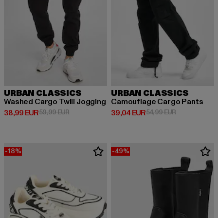
URBAN CLASSICS
URBAN CLASSICS
Washed Cargo Twill Jogging
Camouflage Cargo Pants
Derzeitiger Preis: 38,99 EUR
Aktionspreis: 59,99 EUR
Derzeitiger Preis: 39,04 EUR
Aktionspreis:
38,99 EUR
59,99 EUR
39,04 EUR
54,99 EUR
-18%
-49%