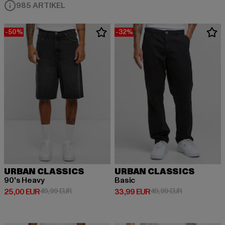
985 ARTIKEL
-50%
-32%
URBAN CLASSICS
URBAN CLASSICS
90's Heavy
Basic
Derzeitiger Preis: 25,00 EUR
Aktionspreis: 49,99 EUR
Derzeitiger Preis: 33,99 EUR
Aktionspreis:
25,00 EUR
49,99 EUR
33,99 EUR
49,99 EUR