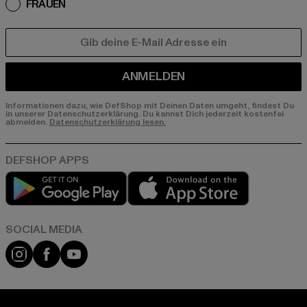
FRAUEN
E-MAIL
ANMELDEN
Informationen dazu, wie DefShop mit Deinen Daten umgeht, findest Du
in unserer Datenschutzerklärung. Du kannst Dich jederzeit kostenfei
abmelden.
Datenschutzerklärung lesen.
Play market
App store
Instagram
Facebook
YouTube