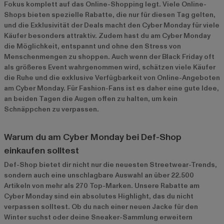
Fokus komplett auf das Online-Shopping legt. Viele Online-
Shops bieten spezielle Rabatte, die nur für diesen Tag gelten,
und die Exklusivität der Deals macht den Cyber Monday für viele
Käufer besonders attraktiv. Zudem hast du am Cyber Monday
die Möglichkeit, entspannt und ohne den Stress von
Menschenmengen zu shoppen. Auch wenn der Black Friday oft
als größeres Event wahrgenommen wird, schätzen viele Käufer
die Ruhe und die exklusive Verfügbarkeit von Online-Angeboten
am Cyber Monday. Für Fashion-Fans ist es daher eine gute Idee,
an beiden Tagen die Augen offen zu halten, um kein
Schnäppchen zu verpassen.
Warum du am Cyber Monday bei Def-Shop
einkaufen solltest
Def-Shop bietet dir nicht nur die neuesten Streetwear-Trends,
sondern auch eine unschlagbare Auswahl an über 22.500
Artikeln von mehr als 270 Top-Marken. Unsere Rabatte am
Cyber Monday sind ein absolutes Highlight, das du nicht
verpassen solltest. Ob du nach einer neuen Jacke für den
Winter suchst oder deine Sneaker-Sammlung erweitern