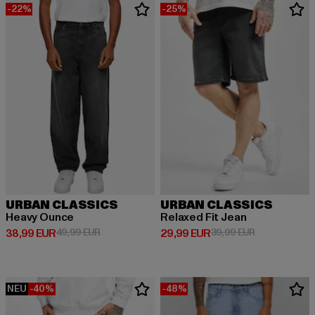
-22%
-25%
URBAN CLASSICS
URBAN CLASSICS
Heavy Ounce
Relaxed Fit Jean
Derzeitiger Preis: 38,99 EUR
Aktionspreis: 49,99 EUR
Derzeitiger Preis: 29,99 EUR
Aktionspreis:
38,99 EUR
49,99 EUR
29,99 EUR
39,99 EUR
NEU
-40%
-48%