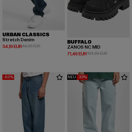
URBAN CLASSICS
Stretch Denim
BUFFALO
Derzeitiger Preis: 34,19 EUR
Aktionspreis: 44,99 EUR
34,19 EUR
44,99 EUR
ZANOS NC MID
Derzeitiger Preis: 71,49 EUR
Aktionspreis:
71,49 EUR
109,99 EUR
-60%
NEU
-33%