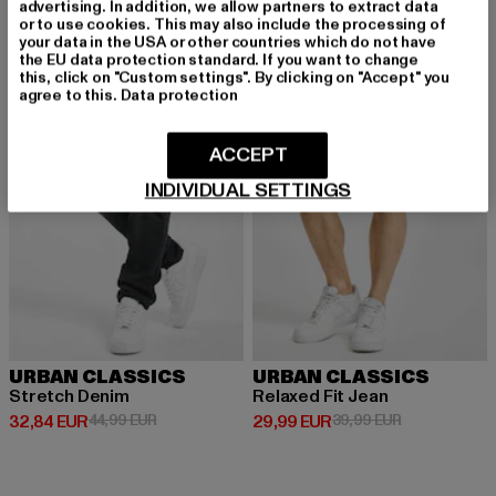
advertising. In addition, we allow partners to extract data
or to use cookies. This may also include the processing of
your data in the USA or other countries which do not have
the EU data protection standard. If you want to change
NEU
-27%
-25%
this, click on "Custom settings". By clicking on "Accept" you
agree to this.
Data protection
ACCEPT
INDIVIDUAL SETTINGS
URBAN CLASSICS
URBAN CLASSICS
Stretch Denim
Relaxed Fit Jean
Derzeitiger Preis: 32,84 EUR
Aktionspreis: 44,99 EUR
Derzeitiger Preis: 29,99 EUR
Aktionspreis:
32,84 EUR
44,99 EUR
29,99 EUR
39,99 EUR