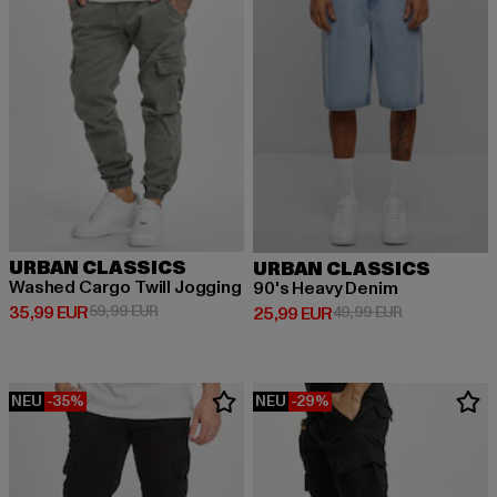
URBAN CLASSICS
URBAN CLASSICS
Washed Cargo Twill Jogging
90's Heavy Denim
Derzeitiger Preis: 35,99 EUR
Aktionspreis: 59,99 EUR
35,99 EUR
59,99 EUR
Derzeitiger Preis: 25,99 EUR
Aktionspreis:
25,99 EUR
49,99 EUR
NEU
-35%
NEU
-29%