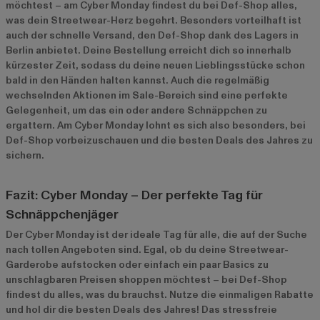
möchtest – am Cyber Monday findest du bei Def-Shop alles,
was dein Streetwear-Herz begehrt. Besonders vorteilhaft ist
auch der schnelle Versand, den Def-Shop dank des Lagers in
Berlin anbietet. Deine Bestellung erreicht dich so innerhalb
kürzester Zeit, sodass du deine neuen Lieblingsstücke schon
bald in den Händen halten kannst. Auch die regelmäßig
wechselnden Aktionen im
Sale-Bereich
sind eine perfekte
Gelegenheit, um das ein oder andere Schnäppchen zu
ergattern. Am Cyber Monday lohnt es sich also besonders, bei
Def-Shop vorbeizuschauen und die besten Deals des Jahres zu
sichern.
Fazit: Cyber Monday – Der perfekte Tag für
Schnäppchenjäger
Der Cyber Monday ist der ideale Tag für alle, die auf der Suche
nach tollen Angeboten sind. Egal, ob du deine Streetwear-
Garderobe aufstocken oder einfach ein paar Basics zu
unschlagbaren Preisen shoppen möchtest – bei Def-Shop
findest du alles, was du brauchst. Nutze die einmaligen Rabatte
und hol dir die besten Deals des Jahres! Das stressfreie