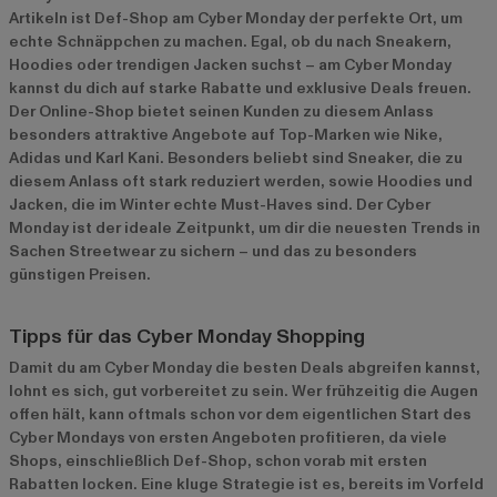
Artikeln ist Def-Shop am Cyber Monday der perfekte Ort, um
echte Schnäppchen zu machen. Egal, ob du nach Sneakern,
Hoodies oder trendigen Jacken suchst – am Cyber Monday
kannst du dich auf starke Rabatte und exklusive Deals freuen.
Der Online-Shop bietet seinen Kunden zu diesem Anlass
besonders attraktive Angebote auf Top-Marken wie
Nike
,
Adidas
und
Karl Kani
. Besonders beliebt sind Sneaker, die zu
diesem Anlass oft stark reduziert werden, sowie Hoodies und
Jacken, die im Winter echte Must-Haves sind. Der Cyber
Monday ist der ideale Zeitpunkt, um dir die neuesten Trends in
Sachen Streetwear zu sichern – und das zu besonders
günstigen Preisen.
Tipps für das Cyber Monday Shopping
Damit du am Cyber Monday die besten Deals abgreifen kannst,
lohnt es sich, gut vorbereitet zu sein. Wer frühzeitig die Augen
offen hält, kann oftmals schon vor dem eigentlichen Start des
Cyber Mondays von ersten Angeboten profitieren, da viele
Shops, einschließlich Def-Shop, schon vorab mit ersten
Rabatten locken. Eine kluge Strategie ist es, bereits im Vorfeld