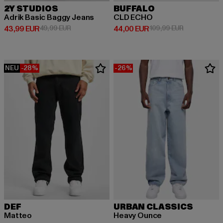
2Y STUDIOS
BUFFALO
Adrik Basic Baggy Jeans
CLD ECHO
Derzeitiger Preis: 43,99 EUR
Aktionspreis: 49,99 EUR
Derzeitiger Preis: 44,00 EUR
Aktionspreis
43,99 EUR
49,99 EUR
44,00 EUR
109,99 EUR
NEU
-28%
-26%
DEF
URBAN CLASSICS
Matteo
Heavy Ounce