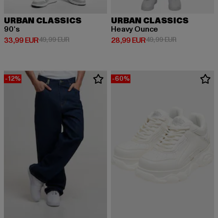
URBAN CLASSICS
URBAN CLASSICS
90‘s
Heavy Ounce
Derzeitiger Preis: 33,99 EUR
Aktionspreis: 49,99 EUR
Derzeitiger Preis: 28,99 EUR
Aktionspreis:
33,99 EUR
49,99 EUR
28,99 EUR
49,99 EUR
-12%
-60%