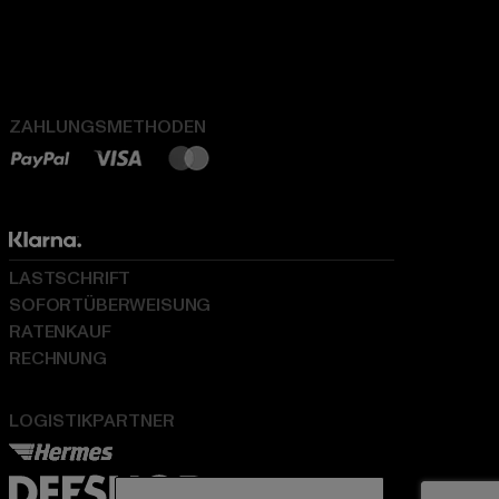
ZAHLUNGSMETHODEN
LASTSCHRIFT
SOFORTÜBERWEISUNG
RATENKAUF
RECHNUNG
LOGISTIKPARTNER