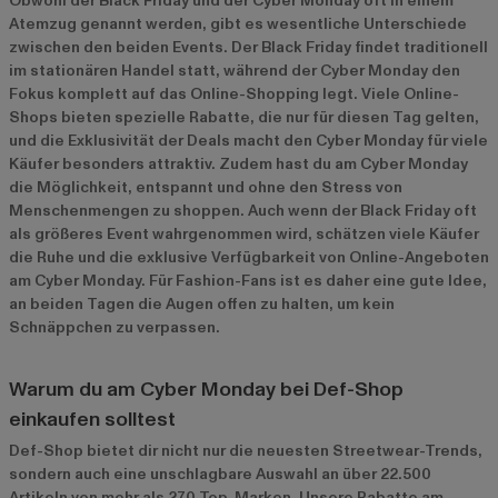
Obwohl der Black Friday und der Cyber Monday oft in einem
Atemzug genannt werden, gibt es wesentliche Unterschiede
zwischen den beiden Events. Der Black Friday findet traditionell
im stationären Handel statt, während der Cyber Monday den
Fokus komplett auf das Online-Shopping legt. Viele Online-
Shops bieten spezielle Rabatte, die nur für diesen Tag gelten,
und die Exklusivität der Deals macht den Cyber Monday für viele
Käufer besonders attraktiv. Zudem hast du am Cyber Monday
die Möglichkeit, entspannt und ohne den Stress von
Menschenmengen zu shoppen. Auch wenn der Black Friday oft
als größeres Event wahrgenommen wird, schätzen viele Käufer
die Ruhe und die exklusive Verfügbarkeit von Online-Angeboten
am Cyber Monday. Für Fashion-Fans ist es daher eine gute Idee,
an beiden Tagen die Augen offen zu halten, um kein
Schnäppchen zu verpassen.
Warum du am Cyber Monday bei Def-Shop
einkaufen solltest
Def-Shop bietet dir nicht nur die neuesten Streetwear-Trends,
sondern auch eine unschlagbare Auswahl an über 22.500
Artikeln von mehr als 270 Top-Marken. Unsere Rabatte am