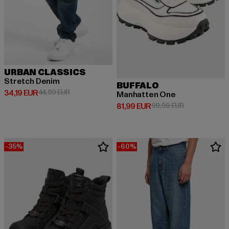
URBAN CLASSICS
Stretch Denim
BUFFALO
Derzeitiger Preis: 34,19 EUR
Aktionspreis: 44,99 EUR
34,19 EUR
44,99 EUR
Manhatten One
Derzeitiger Preis: 81,99 EUR
Aktionspreis:
81,99 EUR
99,99 EUR
-35%
-60%