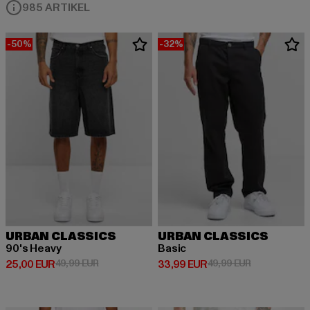
985 ARTIKEL
-50%
-32%
URBAN CLASSICS
URBAN CLASSICS
90's Heavy
Basic
Derzeitiger Preis: 25,00 EUR
Aktionspreis: 49,99 EUR
Derzeitiger Preis: 33,99 EUR
Aktionspreis:
25,00 EUR
49,99 EUR
33,99 EUR
49,99 EUR