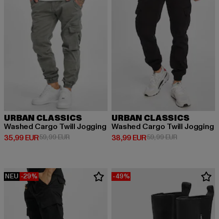
URBAN CLASSICS
URBAN CLASSICS
Washed Cargo Twill Jogging
Washed Cargo Twill Jogging
Derzeitiger Preis: 35,99 EUR
Aktionspreis: 59,99 EUR
Derzeitiger Preis: 38,99 EUR
Aktionspreis:
35,99 EUR
59,99 EUR
38,99 EUR
59,99 EUR
NEU
-29%
-49%