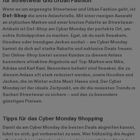
für Streetwear und Urban Fashion
Wenn es um angesagte Streetwear und Urban Fashion geht, ist
Def-Shop
die erste Anlaufstelle. Mit einer riesigen Auswahl
an stylischen Marken und einer breiten Palette an Streetwear-
Artikeln ist Def-Shop am Cyber Monday der perfekte Ort, um
echte Schnäppchen zu machen. Egal, ob du nach Sneakern,
Hoodies oder trendigen Jacken suchst – am Cyber Monday
kannst du dich auf starke Rabatte und exklusive Deals freuen.
Der Online-Shop bietet seinen Kunden zu diesem Anlass
besonders attraktive Angebote auf Top-Marken wie
Nike
,
Adidas
und
Karl Kani
. Besonders beliebt sind Sneaker, die zu
diesem Anlass oft stark reduziert werden, sowie Hoodies und
Jacken, die im Winter echte Must-Haves sind. Der Cyber
Monday ist der ideale Zeitpunkt, um dir die neuesten Trends in
Sachen Streetwear zu sichern – und das zu besonders
günstigen Preisen.
Tipps für das Cyber Monday Shopping
Damit du am Cyber Monday die besten Deals abgreifen kannst,
lohnt es sich, gut vorbereitet zu sein. Wer frühzeitig die Augen