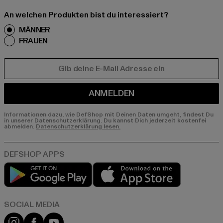
An welchen Produkten bist du interessiert?
MÄNNER
FRAUEN
E-MAIL
ANMELDEN
Informationen dazu, wie DefShop mit Deinen Daten umgeht, findest Du
in unserer Datenschutzerklärung. Du kannst Dich jederzeit kostenfei
abmelden.
Datenschutzerklärung lesen.
Play market
App store
Instagram
Facebook
YouTube