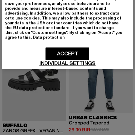
Derzeitiger Preis: 32,84 EUR
Aktionspreis:
32,84 EUR
44,99 EUR
90‘s
save your preferences, analyse use behaviour and to
provide and measure interest-based contents and
Derzeitiger Preis: 21,00 EUR
Aktionspreis: 49,99 EUR
21,00 EUR
49,99 EUR
advertising. In addition, we allow partners to extract data
or to use cookies. This may also include the processing of
your data in the USA or other countries which do not have
the EU data protection standard. If you want to change
this, click on "Custom settings". By clicking on "Accept" you
-32%
-42%
agree to this.
Data protection
ACCEPT
INDIVIDUAL SETTINGS
URBAN CLASSICS
Cropped Tapered
BUFFALO
Derzeitiger Preis: 28,99 EUR
Aktionspreis:
28,99 EUR
49,99 EUR
ZANOS GREEK - VEGAN NAPPA