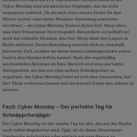
Cyber Monday sind ein absolutes Highlight, das du nicht
verpassen solltest. Ob du nach einer neuen Jacke für den
Winter suchst oder deine Sneaker-Sammlung erweitern
möchtest – am Cyber Monday findest du bei Def-Shop alles,
was dein Streetwear-Herz begehrt. Besonders vorteilhaft ist
auch der schnelle Versand, den Def-Shop dank des Lagers in
Berlin anbietet. Deine Bestellung erreicht dich so innerhalb
kürzester Zeit, sodass du deine neuen Lieblingsstücke schon
bald in den Händen halten kannst. Auch die regelmäßig
wechselnden Aktionen im
Sale-Bereich
sind eine perfekte
Gelegenheit, um das ein oder andere Schnäppchen zu
ergattern. Am Cyber Monday lohnt es sich also besonders, bei
Def-Shop vorbeizuschauen und die besten Deals des Jahres zu
sichern.
Fazit: Cyber Monday – Der perfekte Tag für
Schnäppchenjäger
Der Cyber Monday ist der ideale Tag für alle, die auf der Suche
nach tollen Angeboten sind. Egal, ob du deine Streetwear-
Garderobe aufstocken oder einfach ein paar Basics zu