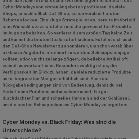
offen hält, kann oftmals schon vor dem eigentlichen Start des
Cyber Mondays von ersten Angeboten profitieren, da viele
Shops, einschließlich Def-Shop, schon vorab mit ersten
Rabatten locken. Eine kluge Strategie ist es, bereits im Vorfeld
eine Wunschliste zu erstellen und die gewünschten Produkte
im Auge zu behalten. So verlierst du am großen Tag keine Zeit
und kannst die besten Deals sofort sichern. Es lohnt sich auch,
den Def-Shop Newsletter zu abonnieren, um schon vorab über
exklusive Angebote informiert zu werden. Schnäppchenjäger
sollten jedoch nicht zu lange zögern, da beliebte Artikel oft
schnell ausverkauft sind. Besonders wichtig ist es, die
Verfügbarkeit im Blick zu haben, da viele reduzierte Produkte
nur in begrenzten Mengen erhältlich sind. Auch die
Rückgabebedingungen sind von Bedeutung, damit du bei
Bedarf ohne Probleme umtauschen kannst. Ein gut
durchdachter Plan und schnelles Handeln sind der Schlüssel,
um die besten Schnäppchen am Cyber Monday zu ergattern.
Cyber Monday vs. Black Friday: Was sind die
Unterschiede?