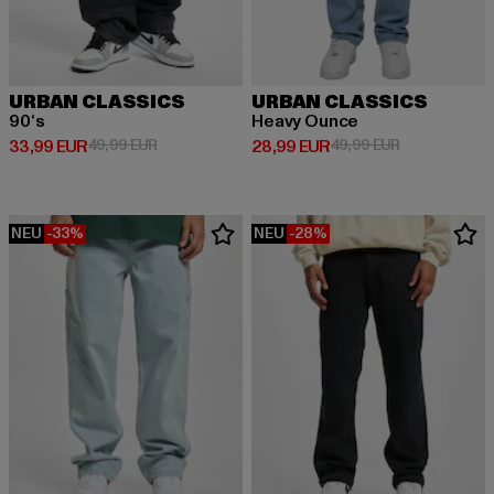
URBAN CLASSICS
URBAN CLASSICS
90‘s
Heavy Ounce
Derzeitiger Preis: 33,99 EUR
Aktionspreis: 49,99 EUR
Derzeitiger Preis: 28,99 EUR
Aktionspreis:
33,99 EUR
49,99 EUR
28,99 EUR
49,99 EUR
NEU
-33%
NEU
-28%