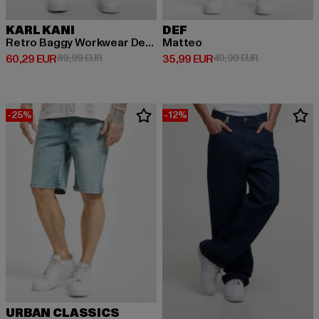
KARL KANI
DEF
Retro Baggy Workwear Denim Loose Fit
Matteo
Derzeitiger Preis: 60,29 EUR
Aktionspreis: 89,99 EUR
Derzeitiger Preis: 35,99 EUR
Aktionspreis:
60,29 EUR
89,99 EUR
35,99 EUR
49,99 EUR
-25%
-12%
URBAN CLASSICS