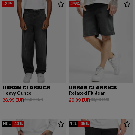
-22%
-25%
URBAN CLASSICS
URBAN CLASSICS
Heavy Ounce
Relaxed Fit Jean
Derzeitiger Preis: 38,99 EUR
Aktionspreis: 49,99 EUR
Derzeitiger Preis: 29,99 EUR
Aktionspreis:
38,99 EUR
49,99 EUR
29,99 EUR
39,99 EUR
NEU
-40%
NEU
-35%