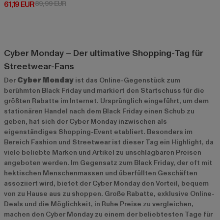
Derzeitiger Preis: 61,19 EUR
Aktionspreis: 89,99 EUR
61,19 EUR
89,99 EUR
Cyber Monday – Der ultimative Shopping-Tag für
Streetwear-Fans
Der
Cyber Monday
ist das Online-Gegenstück zum
berühmten Black Friday und markiert den Startschuss für die
größten Rabatte im Internet. Ursprünglich eingeführt, um dem
stationären Handel nach dem Black Friday einen Schub zu
geben, hat sich der Cyber Monday inzwischen als
eigenständiges Shopping-Event etabliert. Besonders im
Bereich Fashion und Streetwear ist dieser Tag ein Highlight, da
viele beliebte Marken und Artikel zu unschlagbaren Preisen
angeboten werden. Im Gegensatz zum Black Friday, der oft mit
hektischen Menschenmassen und überfüllten Geschäften
assoziiert wird, bietet der Cyber Monday den Vorteil, bequem
von zu Hause aus zu shoppen. Große Rabatte, exklusive Online-
Deals und die Möglichkeit, in Ruhe Preise zu vergleichen,
machen den Cyber Monday zu einem der beliebtesten Tage für