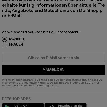
Melde dich hier für unseren Newsletter an und
erhalte künftig Informationen über aktuelle Tre
nds, Angebote und Gutscheine von DefShop p
er E-Mail!
An welchen Produkten bist du interessiert?
MÄNNER
FRAUEN
E-MAIL
ANMELDEN
Informationen dazu, wie DefShop mit Deinen Daten umgeht, findest Du
in unserer Datenschutzerklärung. Du kannst Dich jederzeit kostenfei
abmelden.
Datenschutzerklärung lesen.
Play market
App store