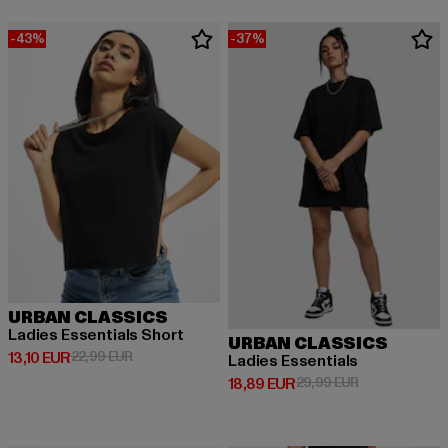
-43%
-37%
URBAN CLASSICS
Ladies Essentials Short
URBAN CLASSICS
Derzeitiger Preis: 13,10 EUR
Aktionspreis: 22,99 EUR
13,10 EUR
22,99 EUR
Ladies Essentials
Derzeitiger Preis: 18,89 EUR
Aktionspreis: 
18,89 EUR
29,99 EUR