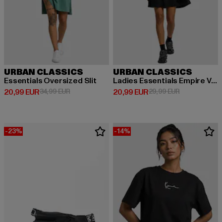
URBAN CLASSICS
URBAN CLASSICS
Essentials Oversized Slit
Ladies Essentials Empire Valance
Derzeitiger Preis: 20,99 EUR
Aktionspreis: 34,99 EUR
Derzeitiger Preis: 20,99 EUR
Aktionspreis:
20,99 EUR
34,99 EUR
20,99 EUR
29,99 EUR
-23%
-14%