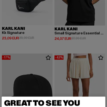
KARL KANI
KARL KANI
Kk Signature
Small Signature Essential Oversized
Derzeitiger Preis: 23,09 EUR
Aktionspreis: 29,99 EUR
23,09 EUR
29,99 EUR
Derzeitiger Preis: 24,07 EUR
Aktionspreis: 
24,07 EUR
27,99 EUR
-17%
-42%
GREAT TO SEE YOU