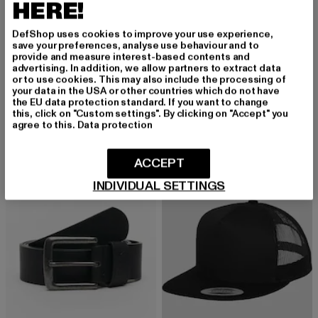
HERE!
DefShop uses cookies to improve your use experience,
save your preferences, analyse use behaviour and to
URBAN CLASSICS
provide and measure interest-based contents and
Urban Classics Ladies Jersey Skort
FLEXFIT
advertising. In addition, we allow partners to extract data
Derzeitiger Preis: 19,13 EUR
Aktionspreis: 3
19,13 EUR
32,99 EUR
or to use cookies. This may also include the processing of
Classic
your data in the USA or other countries which do not have
Derzeitiger Preis: 14,93 EUR
Aktionspreis: 17,99 EUR
14,93 EUR
17,99 EUR
the EU data protection standard. If you want to change
this, click on "Custom settings". By clicking on "Accept" you
agree to this.
Data protection
-40%
-13%
ACCEPT
INDIVIDUAL SETTINGS