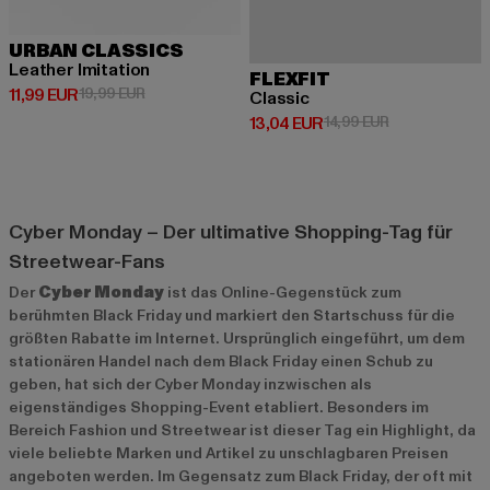
URBAN CLASSICS
Leather Imitation
FLEXFIT
Derzeitiger Preis: 11,99 EUR
Aktionspreis: 19,99 EUR
11,99 EUR
19,99 EUR
Classic
Derzeitiger Preis: 13,04 EUR
Aktionspreis: 
13,04 EUR
14,99 EUR
Cyber Monday – Der ultimative Shopping-Tag für
Streetwear-Fans
Der
Cyber Monday
ist das Online-Gegenstück zum
berühmten Black Friday und markiert den Startschuss für die
größten Rabatte im Internet. Ursprünglich eingeführt, um dem
stationären Handel nach dem Black Friday einen Schub zu
geben, hat sich der Cyber Monday inzwischen als
eigenständiges Shopping-Event etabliert. Besonders im
Bereich Fashion und Streetwear ist dieser Tag ein Highlight, da
viele beliebte Marken und Artikel zu unschlagbaren Preisen
angeboten werden. Im Gegensatz zum Black Friday, der oft mit