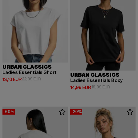
URBAN CLASSICS
Ladies Essentials Short
URBAN CLASSICS
Derzeitiger Preis: 13,10 EUR
Aktionspreis: 22,99 EUR
13,10 EUR
22,99 EUR
Ladies Essentials Boxy
Derzeitiger Preis: 14,99 EUR
Aktionspreis: 
14,99 EUR
19,99 EUR
-60%
-20%