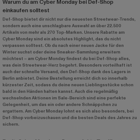
Warum du am Cyber Monday bei Def-Shop
einkaufen solltest
Def-Shop bietet dir nicht nur die neuesten Streetwear-Trends,
sondern auch eine unschlagbare Auswahl an über 22.500
Artikeln von mehr als 270 Top-Marken. Unsere Rabatte am
Cyber Monday sind ein absolutes Highlight, das du nicht
verpassen solltest. Ob du nach einer neuen Jacke für den
Winter suchst oder deine Sneaker-Sammlung erweitern
möchtest – am Cyber Monday findest du bei Def-Shop alles,
was dein Streetwear-Herz begehrt. Besonders vorteilhaft ist
auch der schnelle Versand, den Def-Shop dank des Lagers in
Berlin anbietet. Deine Bestellung erreicht dich so innerhalb
kürzester Zeit, sodass du deine neuen Lieblingsstücke schon
bald in den Händen halten kannst. Auch die regelmäßig
wechselnden Aktionen im
Sale-Bereich
sind eine perfekte
Gelegenheit, um das ein oder andere Schnäppchen zu
ergattern. Am Cyber Monday lohnt es sich also besonders, bei
Def-Shop vorbeizuschauen und die besten Deals des Jahres zu
sichern.