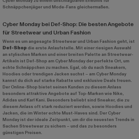
Cyber Monday zu einem unschlagbaren Erlebnis für
Schnäppchenjäger und Mode-Fans gleichermaßen.
Cyber Monday bei Def-Shop: Die besten Angebote
für Streetwear und Urban Fashion
Wenn es um angesagte Streetwear und Urban Fashion geht, ist
Def-Shop
die erste Anlaufstelle. Mit einer riesigen Auswahl
an stylischen Marken und einer breiten Palette an Streetwear-
Artikeln ist Def-Shop am Cyber Monday der perfekte Ort, um
echte Schnäppchen zu machen. Egal, ob du nach Sneakern,
Hoodies oder trendigen Jacken suchst – am Cyber Monday
kannst du dich auf starke Rabatte und exklusive Deals freuen.
Der Online-Shop bietet seinen Kunden zu diesem Anlass
besonders attraktive Angebote auf Top-Marken wie
Nike
,
Adidas
und
Karl Kani
. Besonders beliebt sind Sneaker, die zu
diesem Anlass oft stark reduziert werden, sowie Hoodies und
Jacken, die im Winter echte Must-Haves sind. Der Cyber
Monday ist der ideale Zeitpunkt, um dir die neuesten Trends in
Sachen Streetwear zu sichern – und das zu besonders
günstigen Preisen.