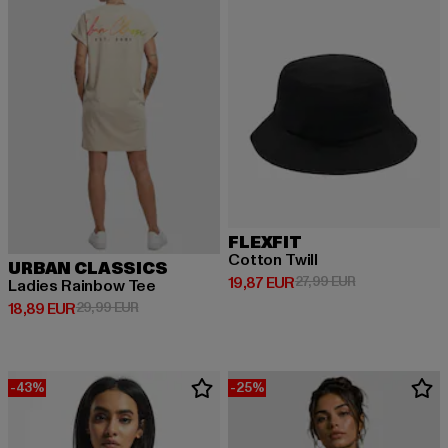
FLEXFIT
Cotton Twill
URBAN CLASSICS
Derzeitiger Preis: 19,87 EUR
Aktionspreis: 
19,87 EUR
27,99 EUR
Ladies Rainbow Tee
Derzeitiger Preis: 18,89 EUR
Aktionspreis: 29,99 EUR
18,89 EUR
29,99 EUR
-43%
-25%