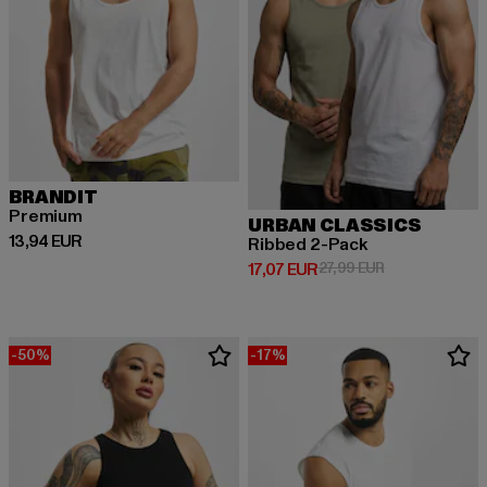
BRANDIT
Premium
URBAN CLASSICS
Derzeitiger Preis: 13,94 EUR
13,94 EUR
Ribbed 2-Pack
Derzeitiger Preis: 17,07 EUR
Aktionspreis: 2
17,07 EUR
27,99 EUR
-50%
-17%