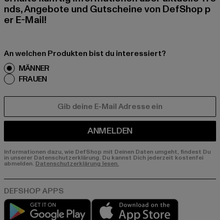
nds, Angebote und Gutscheine von DefShop p
er E-Mail!
An welchen Produkten bist du interessiert?
MÄNNER
FRAUEN
E-MAIL
ANMELDEN
Informationen dazu, wie DefShop mit Deinen Daten umgeht, findest Du
in unserer Datenschutzerklärung. Du kannst Dich jederzeit kostenfei
abmelden.
Datenschutzerklärung lesen.
Play market
App store