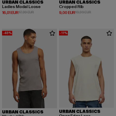
URBAN CLASSICS
URBAN CLASSICS
Ladies Modal Loose
Cropped Rib
Derzeitiger Preis: 16,01 EUR
Aktionspreis: 17,99 EUR
Derzeitiger Preis: 9,00 EUR
Aktionspreis: 1
16,01 EUR
17,99 EUR
9,00 EUR
19,99 EUR
-48%
-11%
URBAN CLASSICS
URBAN CLASSICS
Open Edge Less