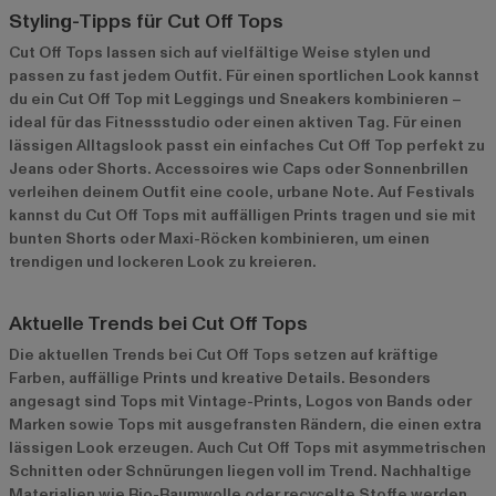
Styling-Tipps für Cut Off Tops
Cut Off Tops lassen sich auf vielfältige Weise stylen und
passen zu fast jedem Outfit. Für einen sportlichen Look kannst
du ein Cut Off Top mit Leggings und Sneakers kombinieren –
ideal für das Fitnessstudio oder einen aktiven Tag. Für einen
lässigen Alltagslook passt ein einfaches Cut Off Top perfekt zu
Jeans oder Shorts. Accessoires wie Caps oder Sonnenbrillen
verleihen deinem Outfit eine coole, urbane Note. Auf Festivals
kannst du Cut Off Tops mit auffälligen Prints tragen und sie mit
bunten Shorts oder Maxi-Röcken kombinieren, um einen
trendigen und lockeren Look zu kreieren.
Aktuelle Trends bei Cut Off Tops
Die aktuellen Trends bei Cut Off Tops setzen auf kräftige
Farben, auffällige Prints und kreative Details. Besonders
angesagt sind Tops mit Vintage-Prints, Logos von Bands oder
Marken sowie Tops mit ausgefransten Rändern, die einen extra
lässigen Look erzeugen. Auch Cut Off Tops mit asymmetrischen
Schnitten oder Schnürungen liegen voll im Trend. Nachhaltige
Materialien wie Bio-Baumwolle oder recycelte Stoffe werden