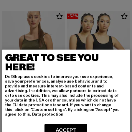
-53%
GREAT TO SEE YOU
HERE!
DefShop uses cookies to improve your use experience,
save your preferences, analyse use behaviour and to
provide and measure interest-based contents and
advertising. In addition, we allow partners to extract data
or to use cookies. This may also include the processing of
BRANDIT
URBAN CLASSICS
your data in the USA or other countries which do not have
Ladies
2-Pack Basic
the EU data protection standard. If you want to change
Derzeitiger Preis: 13,99 EUR
Derzeitiger Preis: 14,10 EUR
Aktionspreis: 
this, click on "Custom settings". By clicking on "Accept" you
13,99 EUR
14,10 EUR
29,99 EUR
agree to this.
Data protection
ACCEPT