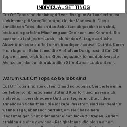
Cut Off Tops: Der lässige Trend für jeden Look
INDIVIDUAL SETTINGS
Cut Off Tops sind der Inbegriff von lässigem Stil und erfreuen
sich immer größerer Beliebtheit in der Modewelt. Diese
ärmellosen Tops, die an den Schultern abgeschnitten sind,
bieten die perfekte Mischung aus Coolness und Komfort. Sie
passen zu fast jedem Look – ob für den Alltag, sportliche
Aktivitäten oder als Teil eines trendigen Festival-Outfits. Durch
ihren legeren Schnitt und die Vielfalt an Designs sind Cut Off
Tops ein unverzichtbares Kleidungsstück für modebewusste
Menschen, die auf den aktuellen Streetwear-Look setzen.
Warum Cut Off Tops so beliebt sind
Cut Off Tops sind aus gutem Grund so populär. Sie bieten eine
perfekte Kombination aus Stil und Komfort und lassen sich
vielseitig in verschiedene Outfits integrieren. Durch den
ärmellosen Schnitt und die lockere Passform sind sie ideal für
warme Tage, aber auch perfekt, um sie über einem
langärmeligen Shirt oder unter einer Jacke zu tragen. Zudem
strahlen sie eine gewisse Lässigkeit aus, die sie zu einem