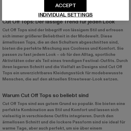
ACCEPT
INDIVIDUAL SETTINGS
Cut Off Tops: Der lässige Trend für jeden Look
Cut Off Tops sind der Inbegriff von lässigem Stil und erfreuen
sich immer größerer Beliebtheit in der Modewelt. Diese
ärmellosen Tops, die an den Schultern abgeschnitten sind,
bieten die perfekte Mischung aus Coolness und Komfort. Sie
passen zu fast jedem Look – ob für den Alltag, sportliche
Aktivitäten oder als Teil eines trendigen Festival-Outfits. Durch
ihren legeren Schnitt und die Vielfalt an Designs sind Cut Off
Tops ein unverzichtbares Kleidungsstück für modebewusste
Menschen, die auf den aktuellen Streetwear-Look setzen.
Warum Cut Off Tops so beliebt sind
Cut Off Tops sind aus gutem Grund so populär. Sie bieten eine
perfekte Kombination aus Stil und Komfort und lassen sich
vielseitig in verschiedene Outfits integrieren. Durch den
ärmellosen Schnitt und die lockere Passform sind sie ideal für
warme Tage, aber auch perfekt, um sie über einem