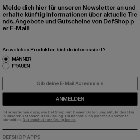
Melde dich hier für unseren Newsletter an und
erhalte künftig Informationen über aktuelle Tre
nds, Angebote und Gutscheine von DefShop p
er E-Mail!
An welchen Produkten bist du interessiert?
MÄNNER
FRAUEN
E-MAIL
ANMELDEN
Informationen dazu, wie DefShop mit Deinen Daten umgeht, findest Du
in unserer Datenschutzerklärung. Du kannst Dich jederzeit kostenfei
abmelden.
Datenschutzerklärung lesen.