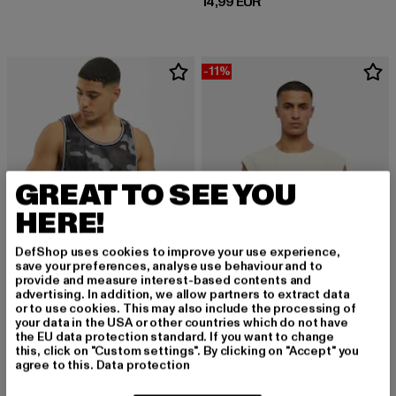
Derzeitiger Preis: 14,99 EUR
14,99 EUR
-11%
GREAT TO SEE YOU
HERE!
DefShop uses cookies to improve your use experience,
save your preferences, analyse use behaviour and to
provide and measure interest-based contents and
advertising. In addition, we allow partners to extract data
or to use cookies. This may also include the processing of
URBAN CLASSICS
your data in the USA or other countries which do not have
Camo Mesh
the EU data protection standard. If you want to change
URBAN CLASSICS
this, click on "Custom settings". By clicking on "Accept" you
Derzeitiger Preis: 17,09 EUR
17,09 EUR
Open Edge Less
agree to this.
Data protection
Derzeitiger Preis: 16,01 EUR
Aktionspreis: 1
16,01 EUR
17,99 EUR