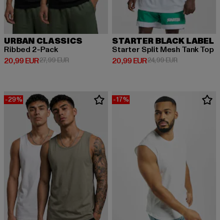
URBAN CLASSICS
STARTER BLACK LABEL
Ribbed 2-Pack
Starter Split Mesh Tank Top
Derzeitiger Preis: 20,99 EUR
Aktionspreis: 27,99 EUR
Derzeitiger Preis: 20,99 EUR
Aktionspreis:
20,99 EUR
27,99 EUR
20,99 EUR
24,99 EUR
-29%
-17%