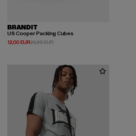
BRANDIT
US Cooper Packing Cubes
Derzeitiger Preis: 12,00 EUR
Aktionspreis: 24,99 EUR
12,00 EUR
24,99 EUR