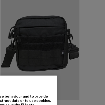
se behaviour and to provide
xtract data or to use cookies.
BRANDIT
not have the EU data