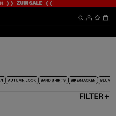
ION ❯❯
ZUM SALE
❮❮
EN
AUTUMN LOOK
BAND SHIRTS
BIKERJACKEN
BLUME
FILTER