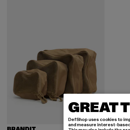
GREAT T
DefShop uses cookies to imp
and measure interest-based c
BRANDIT
This may also include the pr