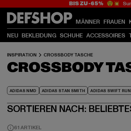
BIS ZU -65%
😲💥 Sum
MÄNNER
FRAUEN
NEU
BEKLEIDUNG
SCHUHE
ACCESSOIRES
INSPIRATION
CROSSBODY TASCHE
CROSSBODY TA
ADIDAS NMD
ADIDAS STAN SMITH
ADIDAS SWIFT RUN
SORTIEREN NACH:
BELIEBTE
61 ARTIKEL