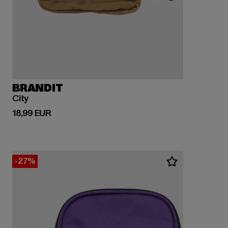
BRANDIT
City
Derzeitiger Preis: 18,99 EUR
18,99 EUR
-27%