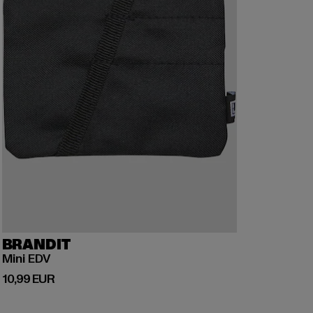
BRANDIT
Mini EDV
Derzeitiger Preis: 10,99 EUR
10,99 EUR