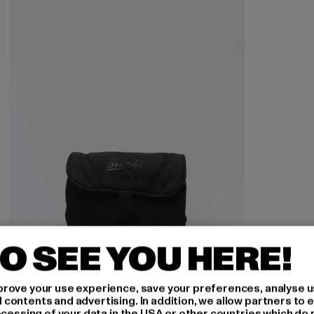
O SEE YOU HERE!
rove your use experience, save your preferences, analyse u
ontents and advertising. In addition, we allow partners to e
BRANDIT
ocessing of your data in the USA or other countries which do 