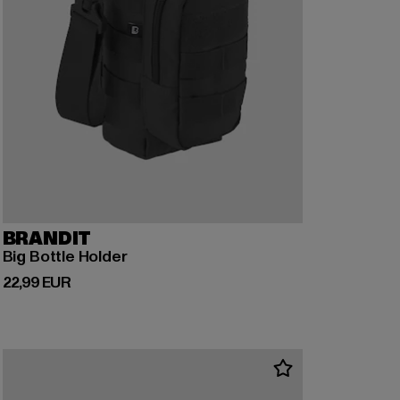
BRANDIT
Big Bottle Holder
Derzeitiger Preis: 22,99 EUR
22,99 EUR