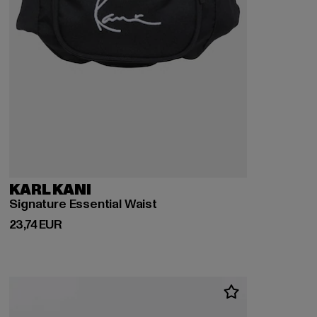
KARL KANI
Signature Essential Waist
Derzeitiger Preis: 23,74 EUR
23,74 EUR