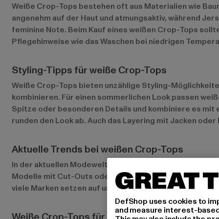
Weiße Crop-Tops bestehen oft aus Materialien wie Baum
angenehm auf der Haut und atmungsaktiv, während Jerse
feminine Note. Beim Kauf eines weißen Crop-Tops solltes
Pflegehinweise wie das Waschen bei niedrigen Temperat
Styling-Tipps für weiße Crop-Tops
Weiße Crop-Tops bieten unzählige Styling-Möglichkeiten
kombinieren. Für einen sommerlichen Look passen weiße
Spitze oder besonderen Details und kombiniere es mit 
runden den Look ab. Auch das Layering mit Jacken oder 
Aktuelle Trends bei weißen Crop-Tops
In der aktuellen Modewelt sind weiße Crop-Tops mit a
GREAT T
Modelle mit Cut-Outs oder Mesh-Einsätzen liegen im Tr
viele Marken setzen auf umweltfreundliche Materialien
DefShop uses cookies to imp
and measure interest-based c
Weiße Crop-Tops für verschiedene Anlässe
This may also include the pr