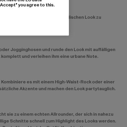
"Accept" you agree to this.
en entspannten, aber dennoch stylischen Look zu
der Jogginghosen und runde den Look mit auffälligen
omplett und verleihen ihm eine urbane Note.
n. Kombiniere es mit einem High-Waist-Rock oder einer
sätzliche Akzente und machen den Look partytauglich.
ht sie zu einem echten Allrounder, der sich in nahezu
llige Schnitte schnell zum Highlight des Looks werden.