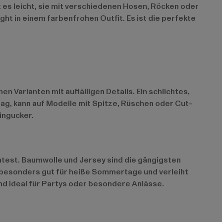
t es leicht, sie mit verschiedenen Hosen, Röcken oder
ht in einem farbenfrohen Outfit. Es ist die perfekte
 Varianten mit auffälligen Details. Ein schlichtes,
 mag, kann auf Modelle mit Spitze, Rüschen oder Cut-
ingucker.
htest. Baumwolle und Jersey sind die gängigsten
h besonders gut für heiße Sommertage und verleiht
nd ideal für Partys oder besondere Anlässe.