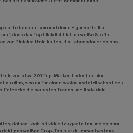
te Basis für zahlreiche Outfit-Kombinationen.
p sollte bequem sein und deine Figur vorteilhaft
auf, dass das Top blickdicht ist, da weiße Stoffe
n von Bleichmitteln helfen, die Lebensdauer deines
ikeln von etwa 270 Top-Marken findest du hier
st du alles, was du für einen coolen und stylischen Look
n. Entdecke die neuesten Trends und finde dein
iten, deinen Look individuell zu gestalten und deinem
em richtigen weißen Crop-Top bist du immer bestens