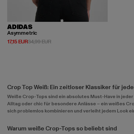
ADIDAS
Asymmetric
Derzeitiger Preis: 17,15 EUR
Aktionspreis: 34,99 EUR
17,15 EUR
34,99 EUR
Crop Top Weiß: Ein zeitloser Klassiker für je
Weiße Crop-Tops sind ein absolutes Must-Have in jeder 
Alltag oder chic für besondere Anlässe – ein weißes Crop
sich problemlos kombinieren und verleiht jedem Look e
Warum weiße Crop-Tops so beliebt sind