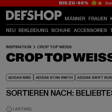
BIS ZU -65%
😲💥 Sum
MÄNNER
FRAUEN
NEU
BEKLEIDUNG
SCHUHE
ACCESSOIRES
INSPIRATION
CROP TOP WEISS
CROP TOP WEIS
ADIDAS NMD
ADIDAS STAN SMITH
ADIDAS SWIFT RUN
SORTIEREN NACH:
BELIEBTE
1 ARTIKEL