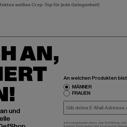
rfektes weißes Crop-Top für jede Gelegenheit!
H AN,
IERT
An welchen Produkten bist
N!
MÄNNER
FRAUEN
E-MAIL
 an und
elle
Informationen dazu, wie DefShop mit 
 DefShop
kannst Dich jederzeit kostenfei abme