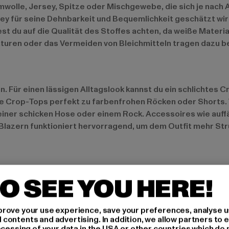
wolle, Jersey, Spitze oder Mischgewebe, die sich je nach 
y für seine Dehnbarkeit und Bequemlichkeit geschätzt wir
t du auf die Qualität des Stoffes achten, da weiße Materia
uren oder das Vermeiden von Bleichmitteln tragen dazu bei
. Für einen lässigen Alltagslook kannst du ein schlichtes
 Crop-Tops perfekt zu farbenfrohen Röcken oder Shorts. W
einer schicken Hose oder einem Rock. Accessoires wie auff
Blazern funktioniert hervorragend, um dem Outfit mehr Stru
ufregenden Details wie asymmetrischen Schnitten, Puffärm
O SEE YOU HERE!
end und sorgen für einen modernen, frischen Look. Nachhal
 wie Bio-Baumwolle oder recycelte Stoffe, um stylische un
rove your use experience, save your preferences, analyse u
ontents and advertising. In addition, we allow partners to e
ocessing of your data in the USA or other countries which do 