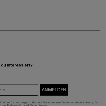
 du interessiert?
ANMELDEN
Deinen Daten umgeht, findest Du in unserer Datenschutzerklärung. Du
lden.
Datenschutzerklärung lesen.