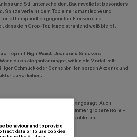
Anlass und Stil unterscheiden. Baumwolle ist besonders
d. Spitze verleiht dem Top eine romantische und
lien oft empfindlich gegenüber Flecken sind.
, dass dein Crop-Top lange strahlend weiß bleibt.
 Crop-Top mit High-Waist-Jeans und Sneakers
enn du es eleganter magst, wähle ein Modell mit
älliger Schmuck oder Sonnenbrillen setzen Akzente und
ktur zu verleihen.
eln oder Schnürungen besonders angesagt. Auch
tige Mode spielt ebenfalls eine immer größere Rolle –
d nachhaltige weiße Crop-Tops anzubieten.
se behaviour and to provide
xtract data or to use cookies.
not have the EU data