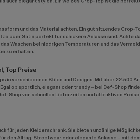
g als auch elegant stylen. Ein weißes Crop-Top ist die perfek
assform und das Material achten. Ein gut sitzendes Crop-To
tze oder Satin perfekt für schickere Anlässe sind. Achte dar
 das Waschen bei niedrigen Temperaturen und das Vermeide
be zu erhalten.
, Top Preise
 in verschiedenen Stilen und Designs. Mit über 22.500 Art
Egal ob sportlich, elegant oder trendy – bei Def-Shop finde
Def-Shop von schnellen Lieferzeiten und attraktiven Preise
k für jeden Kleiderschrank. Sie bieten unzählige Möglichke
 für den Alltag, Streetwear oder elegante Anlässe – mit d