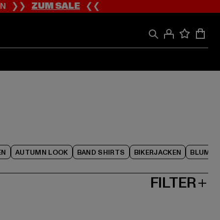
ION ❯❯
ZUM SALE
❮❮
EN
AUTUMN LOOK
BAND SHIRTS
BIKERJACKEN
BLUME
FILTER