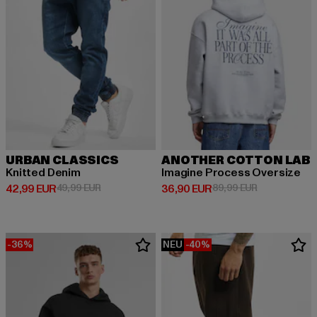
URBAN CLASSICS
ANOTHER COTTON LAB
Knitted Denim
Imagine Process Oversize
Derzeitiger Preis: 42,99 EUR
Aktionspreis: 49,99 EUR
Derzeitiger Preis: 36,90 EUR
Aktionspreis:
42,99 EUR
49,99 EUR
36,90 EUR
89,99 EUR
-36%
NEU
-40%