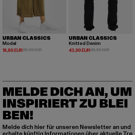
URBAN CLASSICS
URBAN CLASSICS
Modal
Knitted Denim
Derzeitiger Preis: 18,89 EUR
Aktionspreis: 29,99 EUR
Derzeitiger Preis: 43,99 EUR
Aktionspreis:
18,89 EUR
29,99 EUR
43,99 EUR
49,99 EUR
MELDE DICH AN, UM
INSPIRIERT ZU BLEI
BEN!
Melde dich hier für unseren Newsletter an und
erhalte künftig Informationen über aktuelle Tre