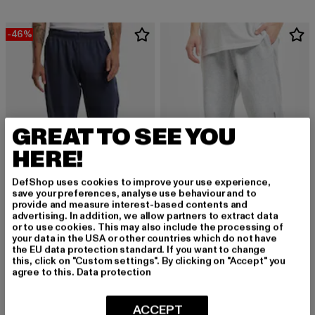
-46%
GREAT TO SEE YOU
HERE!
DefShop uses cookies to improve your use experience,
save your preferences, analyse use behaviour and to
provide and measure interest-based contents and
advertising. In addition, we allow partners to extract data
or to use cookies. This may also include the processing of
URBAN CLASSICS
KARL KANI
your data in the USA or other countries which do not have
Basic Essential
Signature Retro
the EU data protection standard. If you want to change
Derzeitiger Preis: 18,89 EUR
Aktionspreis: 34,99 EUR
Derzeitiger Preis: 47,49 EUR
18,89 EUR
34,99 EUR
47,49 EUR
this, click on "Custom settings". By clicking on "Accept" you
agree to this.
Data protection
ACCEPT