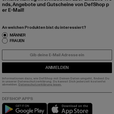
nds, Angebote und Gutscheine von DefShop p
er E-Mail!
An welchen Produkten bist du interessiert?
MÄNNER
FRAUEN
E-MAIL
ANMELDEN
Informationen dazu, wie DefShop mit Deinen Daten umgeht, findest Du
in unserer Datenschutzerklärung. Du kannst Dich jederzeit kostenfei
abmelden.
Datenschutzerklärung lesen.
Play market
App store