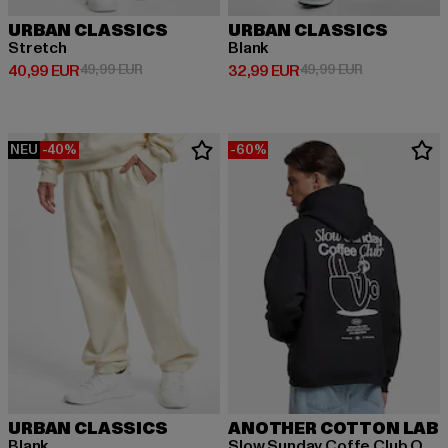
URBAN CLASSICS
URBAN CLASSICS
Stretch
Blank
Derzeitiger Preis: 40,99 EUR
Aktionspreis: 49,99 EUR
Derzeitiger Preis: 32,99 EUR
Aktionspreis:
40,99 EUR
49,99 EUR
32,99 EUR
49,99 EUR
NEU
-40%
-60%
URBAN CLASSICS
ANOTHER COTTON LAB
Blank
Slow Sunday Coffe Club Oversize