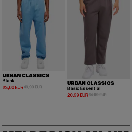
URBAN CLASSICS
Blank
URBAN CLASSICS
Derzeitiger Preis: 23,00 EUR
Aktionspreis: 49,99 EUR
23,00 EUR
49,99 EUR
Basic Essential
Derzeitiger Preis: 20,99 EUR
Aktionspreis:
20,99 EUR
34,99 EUR