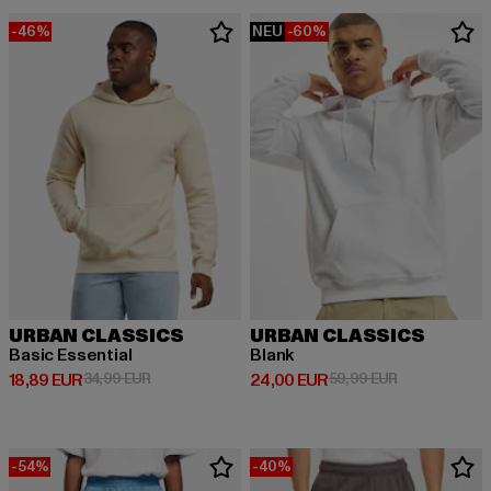
-46%
NEU
-60%
URBAN CLASSICS
URBAN CLASSICS
Basic Essential
Blank
Derzeitiger Preis: 18,89 EUR
Aktionspreis: 34,99 EUR
Derzeitiger Preis: 24,00 EUR
Aktionspreis:
18,89 EUR
34,99 EUR
24,00 EUR
59,99 EUR
-54%
-40%