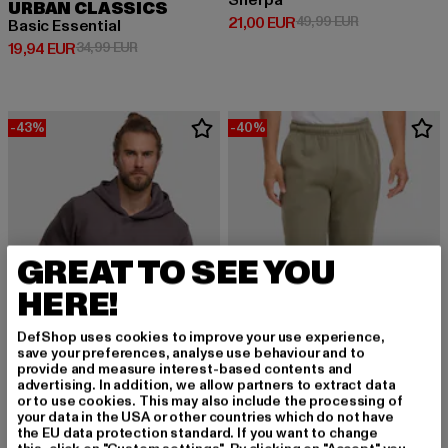
Sherpa
URBAN CLASSICS
Derzeitiger Preis: 21,00 EUR
Aktionspreis: 
21,00 EUR
49,99 EUR
Basic Essential
Derzeitiger Preis: 19,94 EUR
Aktionspreis: 34,99 EUR
19,94 EUR
34,99 EUR
-43%
-40%
GREAT TO SEE YOU
HERE!
DefShop uses cookies to improve your use experience,
save your preferences, analyse use behaviour and to
provide and measure interest-based contents and
advertising. In addition, we allow partners to extract data
or to use cookies. This may also include the processing of
your data in the USA or other countries which do not have
URBAN CLASSICS
URBAN CLASSICS
the EU data protection standard. If you want to change