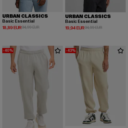
URBAN CLASSICS
URBAN CLASSICS
Basic Essential
Basic Essential
Derzeitiger Preis: 18,89 EUR
Aktionspreis: 34,99 EUR
18,89 EUR
34,99 EUR
Derzeitiger Preis: 19,94 EUR
Aktionspreis: 
19,94 EUR
34,99 EUR
-40%
-43%