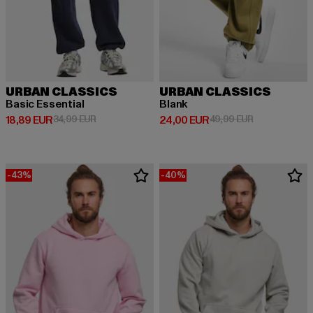
URBAN CLASSICS
URBAN CLASSICS
Basic Essential
Blank
Derzeitiger Preis: 18,89 EUR
Aktionspreis: 34,99 EUR
Derzeitiger Preis: 24,00 EUR
Aktionspreis:
18,89 EUR
34,99 EUR
24,00 EUR
49,99 EUR
-43%
-40%