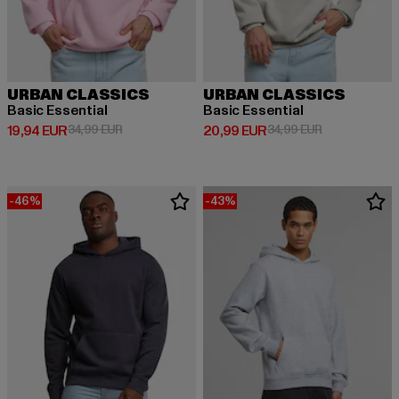
URBAN CLASSICS
URBAN CLASSICS
Basic Essential
Basic Essential
Derzeitiger Preis: 19,94 EUR
Aktionspreis: 34,99 EUR
Derzeitiger Preis: 20,99 EUR
Aktionspreis:
19,94 EUR
34,99 EUR
20,99 EUR
34,99 EUR
-46%
-43%