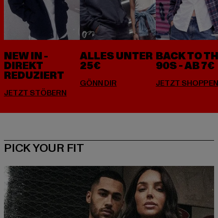
NEW IN -
ALLES UNTER
BACK TO T
DIREKT
25€
90S - AB 7€
REDUZIERT
PICK YOUR FIT