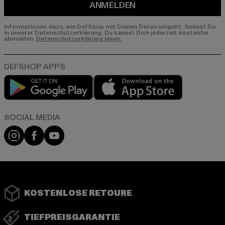
ANMELDEN
Informationen dazu, wie DefShop mit Deinen Daten umgeht, findest Du
in unserer Datenschutzerklärung. Du kannst Dich jederzeit kostenfei
abmelden.
Datenschutzerklärung lesen.
Play market
App store
Instagram
Facebook
YouTube
KOSTENLOSE RETOURE
TIEFPREISGARANTIE