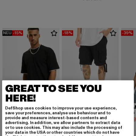
NEU
-15%
-18%
-39%
GREAT TO SEE YOU
HERE!
URBAN CLASSICS
BRANDIT
URBA
DefShop uses cookies to improve your use experience,
Contrast Tall Tee
Urban Legend
save your preferences, analyse use behaviour and to
provide and measure interest-based contents and
Derzeitiger Preis: 12,74 EUR
Derzeitiger Preis: 32,79 EUR
Derzeit
12,74 EUR
32,79 EUR
14,02 
advertising. In addition, we allow partners to extract data
Aktionspreis: 14,99 EUR
Aktionspreis: 39,
14,99 EUR
39,99 EUR
or to use cookies. This may also include the processing of
your data in the USA or other countries which do not have