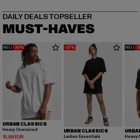
MUST-HAVES
NEU
-30%
-37%
NEU
-
URBAN CLASSICS
Heavy Oversized
URBAN CLASSICS
URBA
Derzeitiger Preis: 15,99 EUR
Ladies Essentials
Heavy 
15,99 EUR