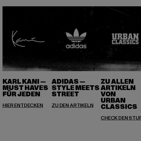
KARL KANI —
ADIDAS —
ZU ALLEN
MUST HAVES
STYLE MEETS
ARTIKELN
FÜR JEDEN
VON
URBAN