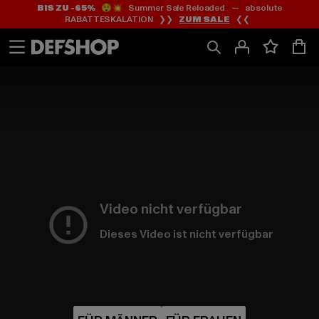
BIS ZU -65%
😲💥 Summer Sale Reloaded — absolute
Zum
Zum
RABATTESKALATION ❯❯
ZUM SALE
❮❮
Inhalt
Fußzeile
springen
springen
HOME
PAGE
|
Video nicht verfügbar
Dieses Video ist nicht verfügbar