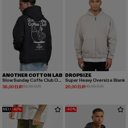
ANOTHER COTTON LAB
DROPSIZE
Slow Sunday Coffe Club Oversize
Super Heavy Oversize Blank
Derzeitiger Preis: 36,00 EUR
Aktionspreis: 89,99 EUR
Derzeitiger Preis: 20,00 EUR
Aktionspreis:
36,00 EUR
89,99 EUR
20,00 EUR
49,99 EUR
NEU
-42%
-60%