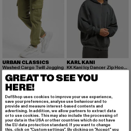
URBAN CLASSICS
KARL KANI
Washed Cargo Twill Jogging
KK Kani Icy Dancer Zip Hoodie
Derzeitiger Preis: 34,79 EUR
Aktionspreis: 59,99 EUR
Derzeitiger Preis: 36,00 EUR
Aktionspreis:
34,79 EUR
59,99 EUR
36,00 EUR
89,99 EUR
GREAT TO SEE YOU
HERE!
DefShop uses cookies to improve your use experience,
NEU
-13%
NEU
-35%
save your preferences, analyse use behaviour and to
provide and measure interest-based contents and
advertising. In addition, we allow partners to extract data
or to use cookies. This may also include the processing of
your data in the USA or other countries which do not have
the EU data protection standard. If you want to change
this, click on "Custom settings". By clicking on "Accept" you