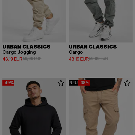
URBAN CLASSICS
URBAN CLASSICS
Cargo Jogging
Cargo
Derzeitiger Preis: 43,19 EUR
Aktionspreis: 59,99 EUR
Derzeitiger Preis: 43,19 EUR
Aktionspreis: 
43,19 EUR
59,99 EUR
43,19 EUR
59,99 EUR
-49%
NEU
-38%