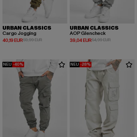
URBAN CLASSICS
URBAN CLASSICS
Cargo Jogging
AOP Glencheck
Derzeitiger Preis: 40,19 EUR
Aktionspreis: 59,99 EUR
Derzeitiger Preis: 39,04 EUR
Aktionspreis:
40,19 EUR
59,99 EUR
39,04 EUR
54,99 EUR
NEU
-40%
NEU
-28%