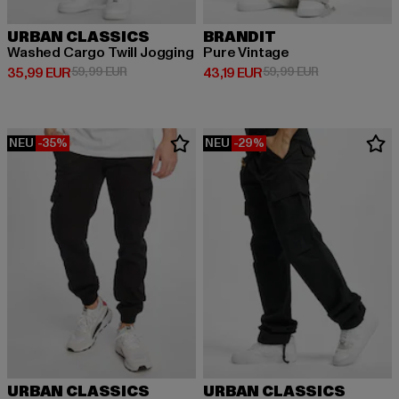
URBAN CLASSICS
BRANDIT
Washed Cargo Twill Jogging
Pure Vintage
Derzeitiger Preis: 35,99 EUR
Aktionspreis: 59,99 EUR
Derzeitiger Preis: 43,19 EUR
Aktionspreis: 
35,99 EUR
59,99 EUR
43,19 EUR
59,99 EUR
NEU
-35%
NEU
-29%
URBAN CLASSICS
URBAN CLASSICS