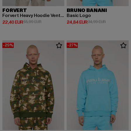
FORVERT
BRUNO BANANI
Forvert Heavy Hoodie Ventura
Basic Logo
Derzeitiger Preis: 22,40 EUR
Aktionspreis: 55,99 EUR
Derzeitiger Preis: 24,84 EUR
Aktionspreis:
22,40 EUR
55,99 EUR
24,84 EUR
34,99 EUR
-29%
-27%