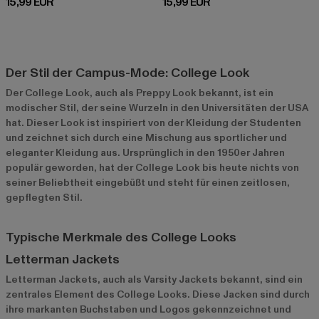
Derzeitiger Preis: 15,99 EUR
Derzeitiger Preis: 15,99 EUR
15,99 EUR
15,99 EUR
Der Stil der Campus-Mode: College Look
Der College Look, auch als Preppy Look bekannt, ist ein
modischer Stil, der seine Wurzeln in den Universitäten der USA
hat. Dieser Look ist inspiriert von der Kleidung der Studenten
und zeichnet sich durch eine Mischung aus sportlicher und
eleganter Kleidung aus. Ursprünglich in den 1950er Jahren
populär geworden, hat der College Look bis heute nichts von
seiner Beliebtheit eingebüßt und steht für einen zeitlosen,
gepflegten Stil.
Typische Merkmale des College Looks
Letterman Jackets
Letterman Jackets, auch als Varsity Jackets bekannt, sind ein
zentrales Element des College Looks. Diese Jacken sind durch
ihre markanten Buchstaben und Logos gekennzeichnet und