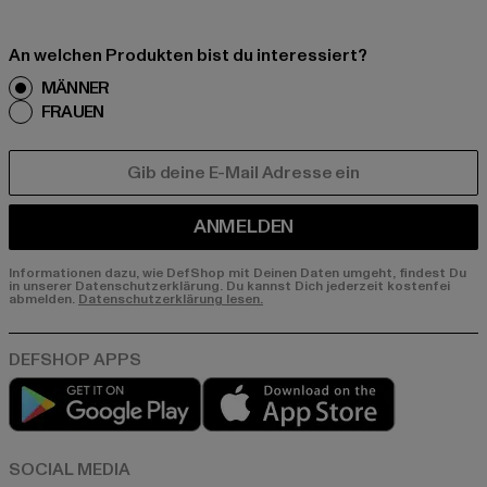
An welchen Produkten bist du interessiert?
MÄNNER
FRAUEN
E-MAIL
ANMELDEN
Informationen dazu, wie DefShop mit Deinen Daten umgeht, findest Du
in unserer Datenschutzerklärung. Du kannst Dich jederzeit kostenfei
abmelden.
Datenschutzerklärung lesen.
Play market
App store