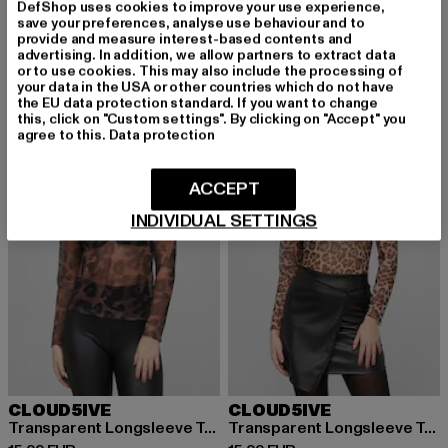
Cloud5ive Damen 3/4 Arm Top mit Fledermausärmeln und Lochmuster
Ladies Leo Love Basic Hoody
DefShop uses cookies to improve your use experience,
save your preferences, analyse use behaviour and to
Derzeitiger Preis: 20,09 EUR
Aktionspreis: 29,99 EUR
Derzeitiger Preis: ab 16,80 EUR
Aktionsprei
20,09 EUR
29,99 EUR
ab
16,80 EUR
39,99 EUR
provide and measure interest-based contents and
advertising. In addition, we allow partners to extract data
or to use cookies. This may also include the processing of
your data in the USA or other countries which do not have
the EU data protection standard. If you want to change
this, click on "Custom settings". By clicking on "Accept" you
agree to this.
Data protection
ACCEPT
INDIVIDUAL SETTINGS
CLOUD5IVE
CLOUD5IVE
Transparent Longsleeve Top with leo pattern
Transparent Longsleeve Top with leo pattern