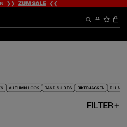
ION ❯❯
ZUM SALE
❮❮
EN
AUTUMN LOOK
BAND SHIRTS
BIKERJACKEN
BLUME
FILTER