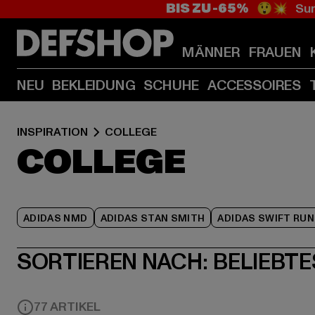
BIS ZU -65%
😲💥 Sum
MÄNNER
FRAUEN
NEU
BEKLEIDUNG
SCHUHE
ACCESSOIRES
INSPIRATION
COLLEGE
COLLEGE
ADIDAS NMD
ADIDAS STAN SMITH
ADIDAS SWIFT RUN
SORTIEREN NACH:
BELIEBTE
77 ARTIKEL