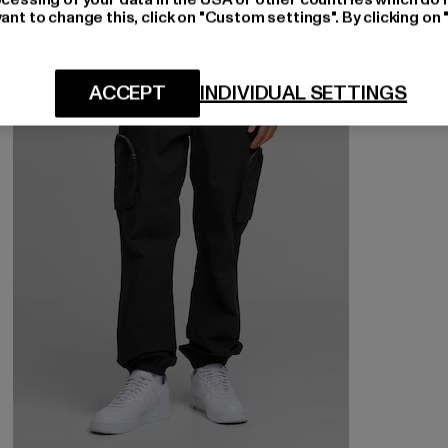
ant to change this, click on "Custom settings". By clicking on 
-49%
ACCEPT
INDIVIDUAL SETTINGS