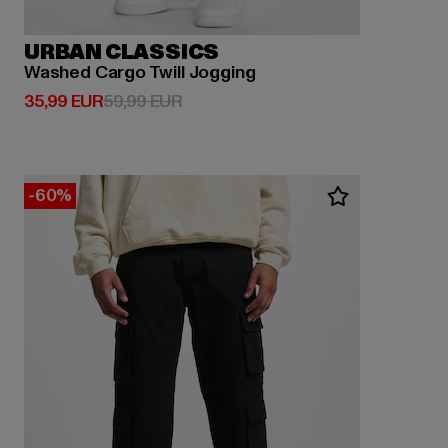
URBAN CLASSICS
Washed Cargo Twill Jogging
Derzeitiger Preis: 35,99 EUR
Aktionspreis: 59,99 EUR
35,99 EUR
59,99 EUR
-60%