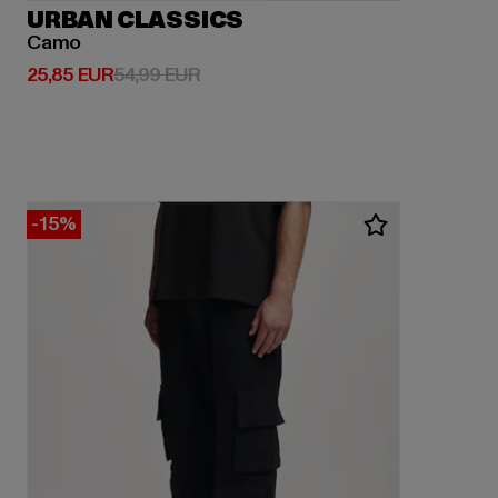
URBAN CLASSICS
Camo
Derzeitiger Preis: 25,85 EUR
Aktionspreis: 54,99 EUR
25,85 EUR
54,99 EUR
-15%