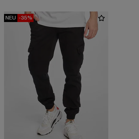
NEU
-35%