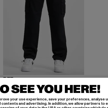
DEF
Classic
O SEE YOU HERE!
Derzeitiger Preis: 44,99 EUR
Aktionspreis: 49,99 EUR
44,99 EUR
49,99 EUR
rove your use experience, save your preferences, analyse u
ontents and advertising. In addition, we allow partners to e
ocessing of your data in the USA or other countries which do 