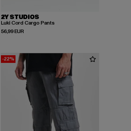
2Y STUDIOS
Luki Cord Cargo Pants
Derzeitiger Preis: 56,99 EUR
56,99 EUR
-22%