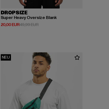
DROPSIZE
Super Heavy Oversize Blank
Derzeitiger Preis: 20,00 EUR
Aktionspreis: 49,99 EUR
20,00 EUR
49,99 EUR
NEU