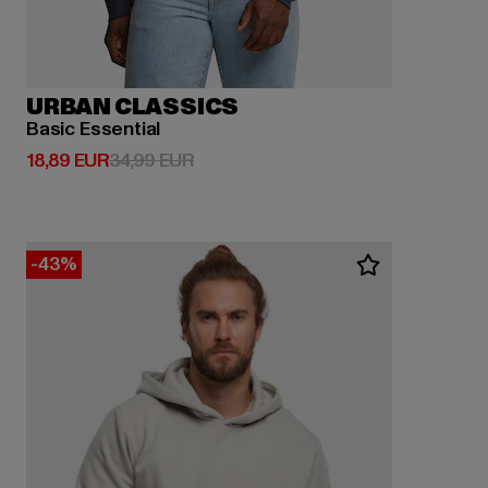
URBAN CLASSICS
Basic Essential
Derzeitiger Preis: 18,89 EUR
Aktionspreis: 34,99 EUR
18,89 EUR
34,99 EUR
-43%