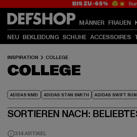
BIS ZU -65%
😲💥 Sum
MÄNNER
FRAUEN
NEU
BEKLEIDUNG
SCHUHE
ACCESSOIRES
INSPIRATION
COLLEGE
COLLEGE
ADIDAS NMD
ADIDAS STAN SMITH
ADIDAS SWIFT RUN
SORTIEREN NACH:
BELIEBTE
314 ARTIKEL