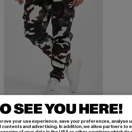
O SEE YOU HERE!
URBAN CLASSICS
Camo Cargo Jogging 2.0
rove your use experience, save your preferences, analyse u
Derzeitiger Preis: 23,10 EUR
Aktionspreis: 54,99 EUR
23,10 EUR
54,99 EUR
ontents and advertising. In addition, we allow partners to e
ocessing of your data in the USA or other countries which do 