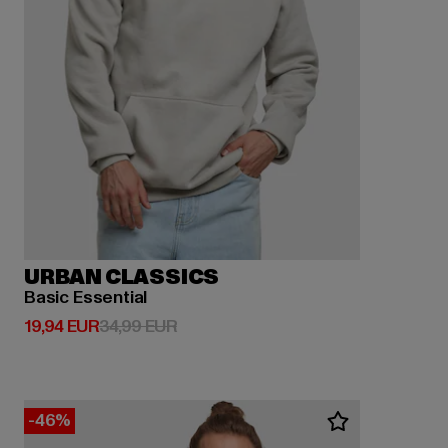
URBAN CLASSICS
Basic Essential
Derzeitiger Preis: 19,94 EUR
Aktionspreis: 34,99 EUR
19,94 EUR
34,99 EUR
-46%