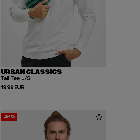
URBAN CLASSICS
Tall Tee L/S
Derzeitiger Preis: 19,99 EUR
19,99 EUR
-46%