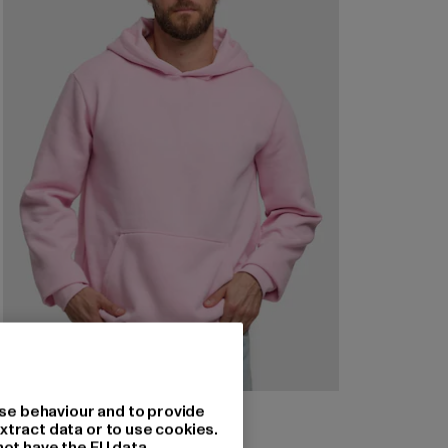
URBAN CLASSICS
se behaviour and to provide
Basic Essential
xtract data or to use cookies.
not have the EU data