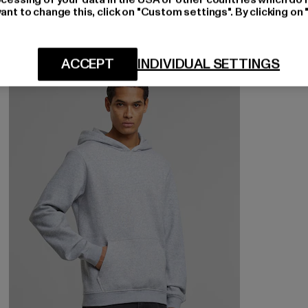
ant to change this, click on "Custom settings". By clicking on 
ACCEPT
INDIVIDUAL SETTINGS
-43%