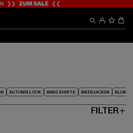
ION ❯❯
ZUM SALE
❮❮
EN
AUTUMN LOOK
BAND SHIRTS
BIKERJACKEN
BLUME
FILTER