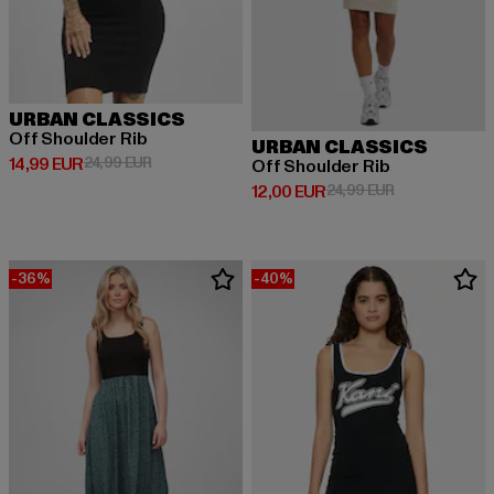
URBAN CLASSICS
Off Shoulder Rib
URBAN CLASSICS
Derzeitiger Preis: 14,99 EUR
Aktionspreis: 24,99 EUR
14,99 EUR
24,99 EUR
Off Shoulder Rib
Derzeitiger Preis: 12,00 EUR
Aktionspreis: 
12,00 EUR
24,99 EUR
-36%
-40%