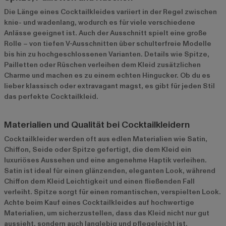
Die Länge eines Cocktailkleides variiert in der Regel zwischen
knie- und wadenlang, wodurch es für viele verschiedene
Anlässe geeignet ist. Auch der Ausschnitt spielt eine große
Rolle – von tiefen V-Ausschnitten über schulterfreie Modelle
bis hin zu hochgeschlossenen Varianten. Details wie Spitze,
Pailletten oder Rüschen verleihen dem Kleid zusätzlichen
Charme und machen es zu einem echten Hingucker. Ob du es
lieber klassisch oder extravagant magst, es gibt für jeden Stil
das perfekte Cocktailkleid.
Materialien und Qualität bei Cocktailkleidern
Cocktailkleider werden oft aus edlen Materialien wie Satin,
Chiffon, Seide oder Spitze gefertigt, die dem Kleid ein
luxuriöses Aussehen und eine angenehme Haptik verleihen.
Satin ist ideal für einen glänzenden, eleganten Look, während
Chiffon dem Kleid Leichtigkeit und einen fließenden Fall
verleiht. Spitze sorgt für einen romantischen, verspielten Look.
Achte beim Kauf eines Cocktailkleides auf hochwertige
Materialien, um sicherzustellen, dass das Kleid nicht nur gut
aussieht, sondern auch langlebig und pflegeleicht ist.