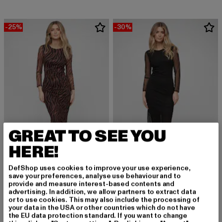
-25%
-30%
GREAT TO SEE YOU
HERE!
DefShop uses cookies to improve your use experience,
save your preferences, analyse use behaviour and to
CLOUD5IVE
CLOUD5IVE
provide and measure interest-based contents and
Long-sleeved Dress
Long-sleeved Dress
advertising. In addition, we allow partners to extract data
Derzeitiger Preis: 29,99 EUR
Aktionspreis: 39,99 EUR
Derzeitiger Preis: 27,99 EUR
Aktionspreis:
29,99 EUR
39,99 EUR
27,99 EUR
39,99 EUR
or to use cookies. This may also include the processing of
your data in the USA or other countries which do not have
the EU data protection standard. If you want to change