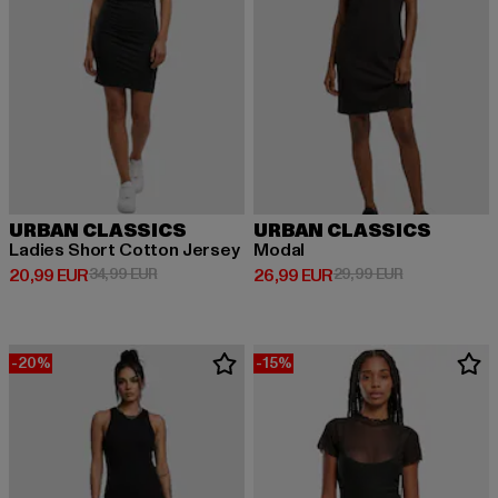
URBAN CLASSICS
URBAN CLASSICS
Ladies Short Cotton Jersey
Modal
Derzeitiger Preis: 20,99 EUR
Aktionspreis: 34,99 EUR
Derzeitiger Preis: 26,99 EUR
Aktionspreis:
20,99 EUR
34,99 EUR
26,99 EUR
29,99 EUR
-20%
-15%