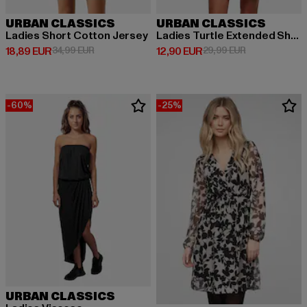
URBAN CLASSICS
URBAN CLASSICS
Ladies Short Cotton Jersey
Ladies Turtle Extended Shoulder
Derzeitiger Preis: 18,89 EUR
Aktionspreis: 34,99 EUR
Derzeitiger Preis: 12,90 EUR
Aktionspreis: 
18,89 EUR
34,99 EUR
12,90 EUR
29,99 EUR
-60%
-25%
URBAN CLASSICS