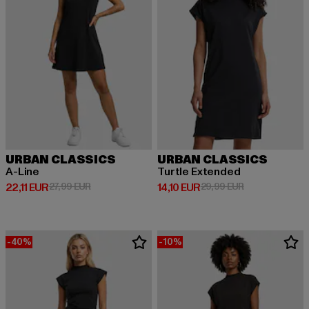
URBAN CLASSICS
URBAN CLASSICS
A-Line
Turtle Extended
Derzeitiger Preis: 22,11 EUR
Aktionspreis: 27,99 EUR
Derzeitiger Preis: 14,10 EUR
Aktionspreis: 
22,11 EUR
27,99 EUR
14,10 EUR
29,99 EUR
-40%
-10%