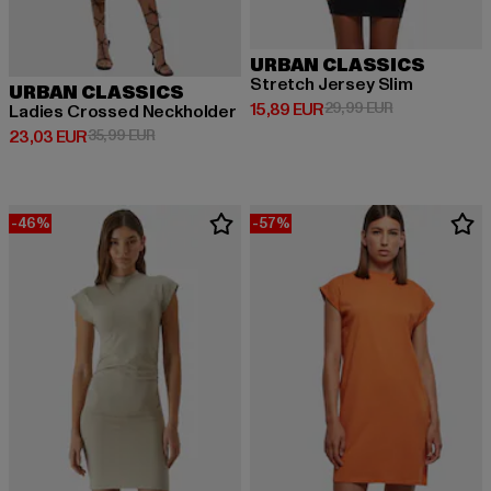
URBAN CLASSICS
Stretch Jersey Slim
URBAN CLASSICS
Derzeitiger Preis: 15,89 EUR
Aktionspreis: 
15,89 EUR
29,99 EUR
Ladies Crossed Neckholder
Derzeitiger Preis: 23,03 EUR
Aktionspreis: 35,99 EUR
23,03 EUR
35,99 EUR
-46%
-57%