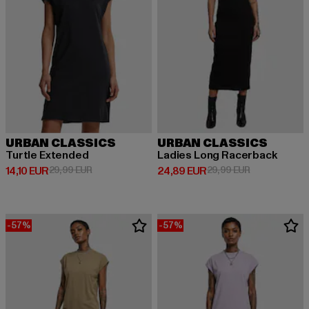
URBAN CLASSICS
URBAN CLASSICS
Turtle Extended
Ladies Long Racerback
Derzeitiger Preis: 14,10 EUR
Aktionspreis: 29,99 EUR
Derzeitiger Preis: 24,89 EUR
Aktionspreis:
14,10 EUR
29,99 EUR
24,89 EUR
29,99 EUR
-57%
-57%