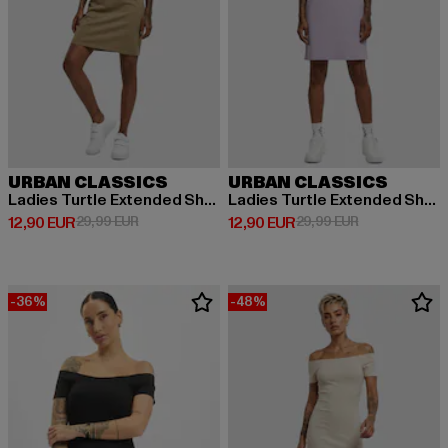
URBAN CLASSICS
URBAN CLASSICS
Ladies Turtle Extended Shoulder
Ladies Turtle Extended Shoulder
Derzeitiger Preis: 12,90 EUR
Aktionspreis: 29,99 EUR
Derzeitiger Preis: 12,90 EUR
Aktionspreis: 
12,90 EUR
29,99 EUR
12,90 EUR
29,99 EUR
-36%
-48%