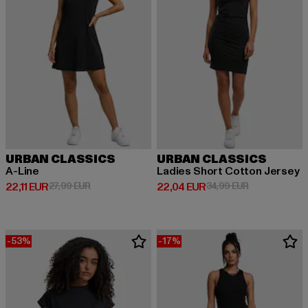
URBAN CLASSICS
URBAN CLASSICS
A-Line
Ladies Short Cotton Jersey
Derzeitiger Preis: 22,11 EUR
Aktionspreis: 27,99 EUR
Derzeitiger Preis: 22,04 EUR
Aktionspreis:
22,11 EUR
27,99 EUR
22,04 EUR
34,99 EUR
-53%
-17%