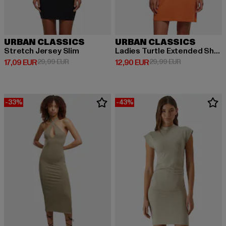
URBAN CLASSICS
URBAN CLASSICS
Stretch Jersey Slim
Ladies Turtle Extended Shoulder
Derzeitiger Preis: 17,09 EUR
Aktionspreis: 29,99 EUR
Derzeitiger Preis: 12,90 EUR
Aktionspreis: 
17,09 EUR
29,99 EUR
12,90 EUR
29,99 EUR
-33%
-43%