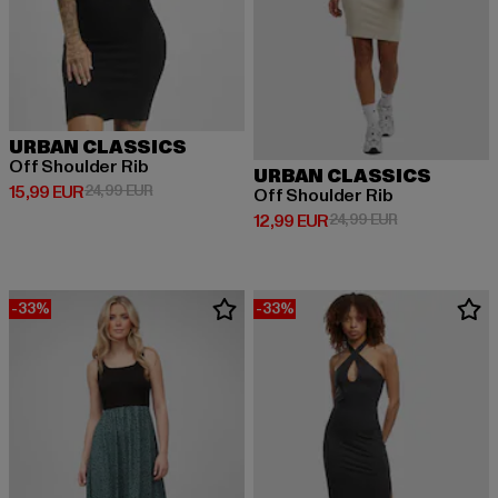
URBAN CLASSICS
Off Shoulder Rib
URBAN CLASSICS
Derzeitiger Preis: 15,99 EUR
Aktionspreis: 24,99 EUR
15,99 EUR
24,99 EUR
Off Shoulder Rib
Derzeitiger Preis: 12,99 EUR
Aktionspreis: 
12,99 EUR
24,99 EUR
-33%
-33%