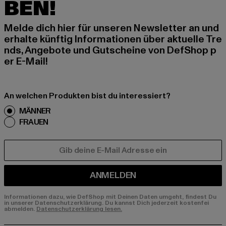
BEN!
Melde dich hier für unseren Newsletter an und
erhalte künftig Informationen über aktuelle Tre
nds, Angebote und Gutscheine von DefShop p
er E-Mail!
An welchen Produkten bist du interessiert?
MÄNNER
FRAUEN
E-MAIL
ANMELDEN
Informationen dazu, wie DefShop mit Deinen Daten umgeht, findest Du
in unserer Datenschutzerklärung. Du kannst Dich jederzeit kostenfei
abmelden.
Datenschutzerklärung lesen.