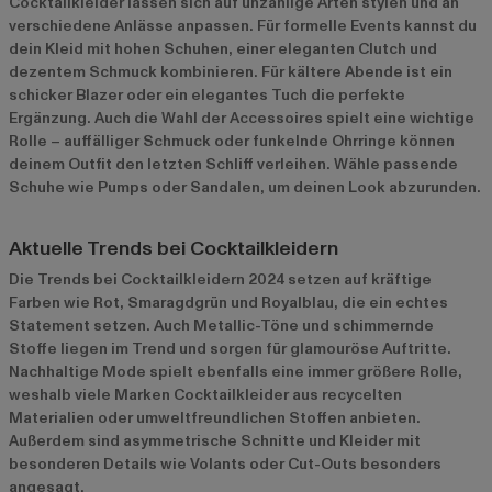
Cocktailkleider lassen sich auf unzählige Arten stylen und an
verschiedene Anlässe anpassen. Für formelle Events kannst du
dein Kleid mit hohen Schuhen, einer eleganten Clutch und
dezentem Schmuck kombinieren. Für kältere Abende ist ein
schicker Blazer oder ein elegantes Tuch die perfekte
Ergänzung. Auch die Wahl der Accessoires spielt eine wichtige
Rolle – auffälliger Schmuck oder funkelnde Ohrringe können
deinem Outfit den letzten Schliff verleihen. Wähle passende
Schuhe wie Pumps oder Sandalen, um deinen Look abzurunden.
Aktuelle Trends bei Cocktailkleidern
Die Trends bei Cocktailkleidern 2024 setzen auf kräftige
Farben wie Rot, Smaragdgrün und Royalblau, die ein echtes
Statement setzen. Auch Metallic-Töne und schimmernde
Stoffe liegen im Trend und sorgen für glamouröse Auftritte.
Nachhaltige Mode spielt ebenfalls eine immer größere Rolle,
weshalb viele Marken Cocktailkleider aus recycelten
Materialien oder umweltfreundlichen Stoffen anbieten.
Außerdem sind asymmetrische Schnitte und Kleider mit
besonderen Details wie Volants oder Cut-Outs besonders
angesagt.