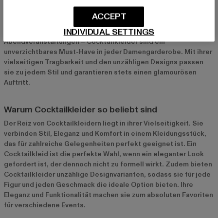
Cocktailkleider sind der Inbegriff von zeitloser Eleganz und
moderner Mode. Sie sind ideal für eine Vielzahl von Anlässen
ACCEPT
und bieten die perfekte Balance zwischen schick und leger. Ob
INDIVIDUAL SETTINGS
für Hochzeiten, Dinner-Partys oder elegante
Abendveranstaltungen – Cocktailkleider sind ein
unverzichtbares Must-Have in jeder Damengarderobe. Mit ihrer
vielseitigen Tragbarkeit und den unzähligen Designs passen
sie zu jedem Stil und garantieren stets einen glamourösen
Auftritt.
Warum Cocktailkleider so beliebt sind
Der Reiz von Cocktailkleidern liegt in ihrer Vielseitigkeit. Sie
verbinden Stil, Eleganz und Komfort in einem Kleidungsstück,
das für zahlreiche Gelegenheiten perfekt geeignet ist. Ein
Cocktailkleid ist die perfekte Wahl, wenn ein eleganter Look
gefordert ist, der dennoch nicht zu formell wirkt. Zudem bieten
Cocktailkleider unzählige Designvarianten, sodass sie für jede
Figur und jeden Geschmack die ideale Option bieten. Ihre
Eleganz und Funktionalität machen sie zum absoluten Favoriten
für verschiedene Events.