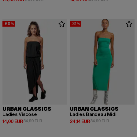
-60%
-31%
URBAN CLASSICS
URBAN CLASSICS
Ladies Viscose
Ladies Bandeau Midi
Derzeitiger Preis: 14,00 EUR
Aktionspreis: 34,99 EUR
Derzeitiger Preis: 24,14 EUR
Aktionspreis: 
14,00 EUR
34,99 EUR
24,14 EUR
34,99 EUR