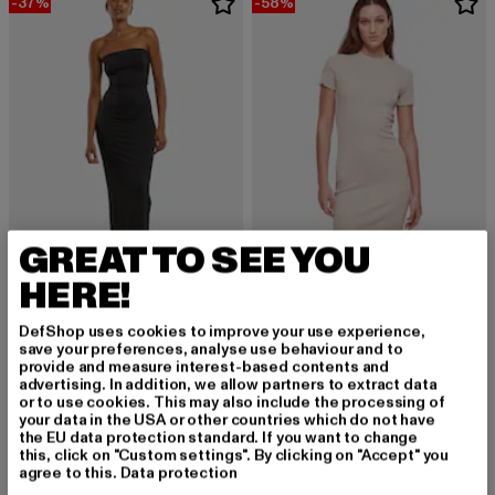
-37%
-58%
GREAT TO SEE YOU
HERE!
URBAN CLASSICS
URBAN CLASSICS
Ladies Bandeau Midi
Ladies Rib Tee
DefShop uses cookies to improve your use experience,
save your preferences, analyse use behaviour and to
Derzeitiger Preis: 22,04 EUR
Aktionspreis: 34,99 EUR
Derzeitiger Preis: 18,90 EUR
Aktionspreis: 
22,04 EUR
34,99 EUR
18,90 EUR
44,99 EUR
provide and measure interest-based contents and
advertising. In addition, we allow partners to extract data
or to use cookies. This may also include the processing of
your data in the USA or other countries which do not have
the EU data protection standard. If you want to change
this, click on "Custom settings". By clicking on "Accept" you
Cocktailkleider: Eleganz trifft auf Modernität
agree to this.
Data protection