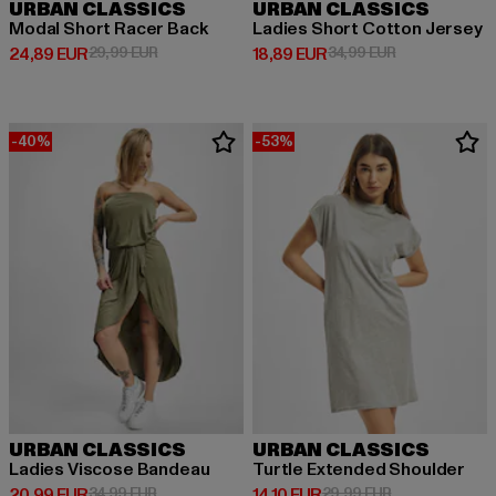
URBAN CLASSICS
URBAN CLASSICS
Modal Short Racer Back
Ladies Short Cotton Jersey
Derzeitiger Preis: 24,89 EUR
Aktionspreis: 29,99 EUR
Derzeitiger Preis: 18,89 EUR
Aktionspreis: 
24,89 EUR
29,99 EUR
18,89 EUR
34,99 EUR
-40%
-53%
URBAN CLASSICS
URBAN CLASSICS
Ladies Viscose Bandeau
Turtle Extended Shoulder
Derzeitiger Preis: 20,99 EUR
Aktionspreis: 34,99 EUR
Derzeitiger Preis: 14,10 EUR
Aktionspreis: 
20,99 EUR
34,99 EUR
14,10 EUR
29,99 EUR