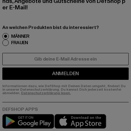
nds, Angebote und Gutscheine von DefShop p
er E-Mail!
An welchen Produkten bist du interessiert?
MÄNNER
FRAUEN
E-MAIL
ANMELDEN
Informationen dazu, wie DefShop mit Deinen Daten umgeht, findest Du
in unserer Datenschutzerklärung. Du kannst Dich jederzeit kostenfei
abmelden.
Datenschutzerklärung lesen.
Play market
App store