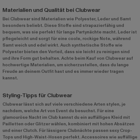
Materialien und Qualität bei Clubwear
Bei Clubwear sind Materialien wie Polyester, Leder und Samt
besonders beliebt. Diese Stoffe sind strapazierfähig und
bequem, was sie perfekt für lange Partynächte macht. Leder ist
pflegeleicht und sorgt für eine coole, rockige Note, während
Samt weich und edel wirkt. Auch synthetische Stoffe wie
Polyester bieten den Vorteil, dass sie leicht zu reinigen sind
und ihre Form gut behalten. Achte beim Kauf von Clubwear auf
hochwertige Materialien, um sicherzustellen, dass du lange
Freude an deinem Outfit hast und es immer wieder tragen
kannst.
Styling-Tipps für Clubwear
Clubwear lässt sich auf viele verschiedene Arten stylen, je
nachdem, welche Art von Event du besuchst. Für eine
glamouröse Nacht im Club kannst du ein auffälliges Kleid mit
Pailletten oder Glitzer wählen, kombiniert mit hohen Absätzen
und einer Clutch. Für lässigere Clubnächte passen sexy Crop-
Tops und High-Waist-Hosen perfekt. Accessoires wie auffällige