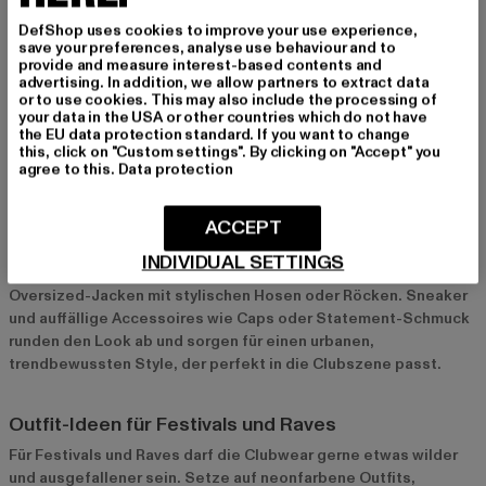
glamouröses Outfit gefragt. Ein schickes Kleid mit funkelnden
DefShop uses cookies to improve your use experience,
Details, kombiniert mit hohen Schuhen und eleganten
save your preferences, analyse use behaviour and to
Accessoires, sorgt für einen stilvollen Auftritt. Auch Anzüge
provide and measure interest-based contents and
advertising. In addition, we allow partners to extract data
oder Jumpsuits in Metallic-Farben oder Samt sind ideal, um aus
or to use cookies. This may also include the processing of
der Masse herauszustechen und gleichzeitig Eleganz zu
your data in the USA or other countries which do not have
versprühen.
the EU data protection standard. If you want to change
this, click on "Custom settings". By clicking on "Accept" you
agree to this.
Data protection
Streetstyle und Casual Looks für entspannte
Partynächte
ACCEPT
Für entspanntere Clubnächte bietet sich ein cooler
INDIVIDUAL SETTINGS
Streetstyle-Look an. Kombiniere coole Shirts, Crop-Tops oder
Oversized-Jacken mit stylischen Hosen oder Röcken. Sneaker
und auffällige Accessoires wie Caps oder Statement-Schmuck
runden den Look ab und sorgen für einen urbanen,
trendbewussten Style, der perfekt in die Clubszene passt.
Outfit-Ideen für Festivals und Raves
Für Festivals und Raves darf die Clubwear gerne etwas wilder
und ausgefallener sein. Setze auf neonfarbene Outfits,