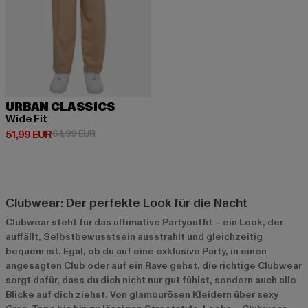
URBAN CLASSICS
Wide Fit
Derzeitiger Preis: 51,99 EUR
Aktionspreis: 64,99 EUR
51,99 EUR
64,99 EUR
Clubwear: Der perfekte Look für die Nacht
Clubwear steht für das ultimative Partyoutfit – ein Look, der
auffällt, Selbstbewusstsein ausstrahlt und gleichzeitig
bequem ist. Egal, ob du auf eine exklusive Party, in einen
angesagten Club oder auf ein Rave gehst, die richtige Clubwear
sorgt dafür, dass du dich nicht nur gut fühlst, sondern auch alle
Blicke auf dich ziehst. Von glamourösen Kleidern über sexy