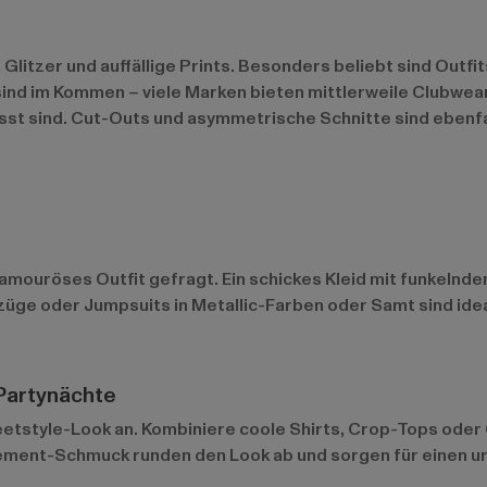
Glitzer und auffällige Prints. Besonders beliebt sind Outf
sind im Kommen – viele Marken bieten mittlerweile Clubwea
usst sind. Cut-Outs und asymmetrische Schnitte sind ebenf
lamouröses Outfit gefragt. Ein schickes Kleid mit funkelnd
Anzüge oder Jumpsuits in Metallic-Farben oder Samt sind id
 Partynächte
reetstyle-Look an. Kombiniere coole Shirts, Crop-Tops ode
ement-Schmuck runden den Look ab und sorgen für einen ur