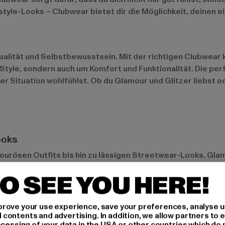
style-Looks – Clubwear bietet dir die Möglichkeit, deinen ei
idualität und Selbstbewusstsein. Mit der richtigen Clubwear 
Style, sondern auch um Komfort und Funktionalität. Die per
der Situation wohlfühlst. Ob du Glamour und Glitzer liebst 
ooks
urösen Outfits bis hin zu lässigen Streetwear-Looks. Glamo
der Clubnächte, in denen du im Mittelpunkt stehen möchtest.
O SEE YOU HERE!
kern. Auch ein Mix aus beidem – zum Beispiel ein auffälli
rove your use experience, save your preferences, analyse u
ontents and advertising. In addition, we allow partners to e
 mehr
ocessing of your data in the USA or other countries which do 