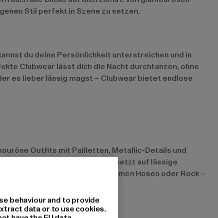
genen Stil perfekt in Szene zu setzen.
kannst du deine Persönlichkeit unterstreichen und in
fekte Clubwear lässt dich die Nacht durchtanzen, ohne
oder es lieber lässig magst – Clubwear bietet endlose
uröse Outfits mit Pailletten, Metallic-Details und
 Wer es etwas entspannter mag, setzt auf lässige
ges Oberteil kombiniert mit bequemen Hosen oder Rock –
se behaviour and to provide
xtract data or to use cookies.
not have the EU data