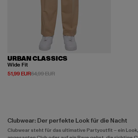
URBAN CLASSICS
Wide Fit
Derzeitiger Preis: 51,99 EUR
Aktionspreis: 64,99 EUR
51,99 EUR
64,99 EUR
Clubwear: Der perfekte Look für die Nacht
Clubwear steht für das ultimative Partyoutfit – ein Look,
angesagten Club oder auf ein Rave gehst, die richtige Cl