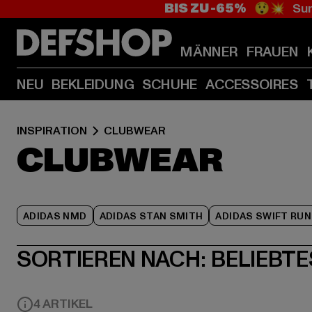
BIS ZU -65%
😲💥 Sum
MÄNNER
FRAUEN
NEU
BEKLEIDUNG
SCHUHE
ACCESSOIRES
INSPIRATION
CLUBWEAR
CLUBWEAR
ADIDAS NMD
ADIDAS STAN SMITH
ADIDAS SWIFT RUN
SORTIEREN NACH:
BELIEBTE
4 ARTIKEL