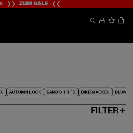
ION ❯❯
ZUM SALE
❮❮
EN
AUTUMN LOOK
BAND SHIRTS
BIKERJACKEN
BLUME
FILTER