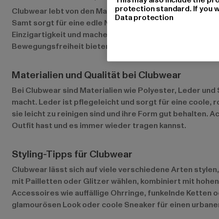
protection standard. If you w
Clubwear lebt von den Materialien: Leder für den rebell
Data protection
Samt sorgt für eine edle Note, während durchsichtige S
Einzigartigkeit und machen aus jedem Outfit einen Hingu
Bewegungsfreiheit bieten.
Materialien und Qualität bei Clubwear
Bei Clubwear sind Materialien wie Polyester, Leder und
macht. Leder ist pflegeleicht und sorgt für eine coole,
sie leicht zu reinigen sind und ihre Form gut behalten.
Outfit hast und es immer wieder tragen kannst.
Styling-Tipps für Clubwear
Clubwear lässt sich auf viele verschiedene Arten stylen,
mit Pailletten oder Glitzer wählen, kombiniert mit hoh
Accessoires wie auffällige Ohrringe, funkelnde Ketten 
glamourösen Look oder coole Sneaker für einen urbanen