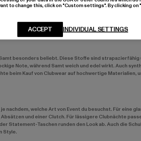
ant to change this, click on "Custom settings". By clicking on 
ischen Look, Pailletten und Metallic-Details für den Glam-F
toffe und Mesh-Materialien für einen sexy, aufregenden Loo
cker. Wichtig ist, dass du Materialien wählst, die nicht nu
ACCEPT
INDIVIDUAL SETTINGS
 Samt besonders beliebt. Diese Stoffe sind strapazierfähig
 rockige Note, während Samt weich und edel wirkt. Auch synt
 Achte beim Kauf von Clubwear auf hochwertige Materialien,
 je nachdem, welche Art von Event du besuchst. Für eine gla
en Absätzen und einer Clutch. Für lässigere Clubnächte pa
oder Statement-Taschen runden den Look ab. Auch die Schuhe
 Style.