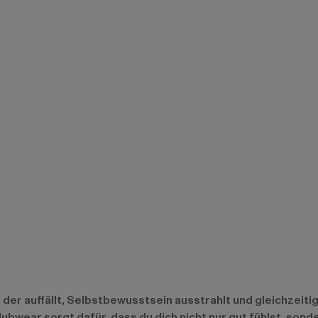
 der auffällt, Selbstbewusstsein ausstrahlt und gleichzeitig 
ubwear sorgt dafür, dass du dich nicht nur gut fühlst, sonde