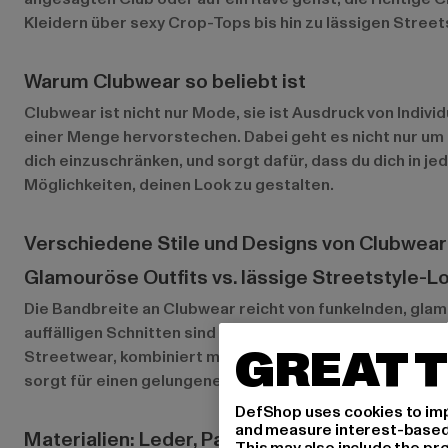
Kleidern über sexy Crop-Tops bis hin zu lässigen Street
Warum Clubwear so beliebt ist
Clubwear ist nicht nur Mode, sie ist Ausdruck von Indiv
einer Menge hervorstechen. Dabei geht es nicht nur um 
dich einzuschränken, und sorgt dafür, dass du dich in je
Möglichkeiten, deinen Look zu gestalten.
Verschiedene Stile und Designs von Clubwear
Glamouröse Outfits vs. lässige Streetstyle-L
Die Bandbreite an Clubwear reicht von funkelnden, glamo
auffälligen Schnitten sind ideal für exklusive Partys o
GREAT T
Streetwear, kombiniert mit coolen Accessoires und Snea
sorgt für einen gelungenen Club-Look.
DefShop uses cookies to imp
and measure interest-based c
Materialien: Leder, Pailletten, Netzstoffe und
This may also include the pr