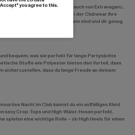
"Accept" you agree to this.
aktor oder Netzstoffe für einen Hauch von Extravaganz.
k sorgen. Diese Stoffe verleihen der Clubwear ihre
r gut aussehen, sondern auch bequem sind und dir genug
 und bequem, was sie perfekt für lange Partynächte
hetische Stoffe wie Polyester bieten den Vorteil, dass
 um sicherzustellen, dass du lange Freude an deinem
mouröse Nacht im Club kannst du ein auffälliges Kleid
ssen sexy Crop-Tops und High-Waist-Hosen perfekt.
 spielen eine wichtige Rolle – ob High Heels für einen