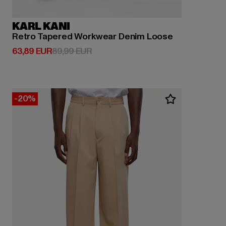
KARL KANI
Retro Tapered Workwear Denim Loose
Derzeitiger Preis: 63,89 EUR
Aktionspreis: 89,99 EUR
63,89 EUR
89,99 EUR
-20%