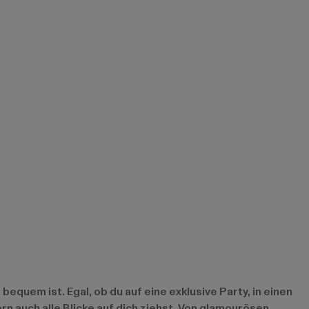
bequem ist. Egal, ob du auf eine exklusive Party, in einen
rn auch alle Blicke auf dich ziehst. Von glamourösen