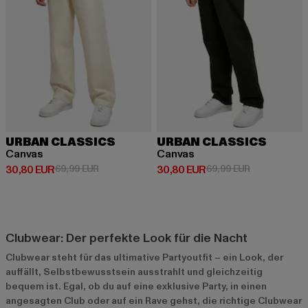
URBAN CLASSICS
URBAN CLASSICS
Canvas
Canvas
Derzeitiger Preis: 30,80 EUR
Aktionspreis: 69,99 EUR
Derzeitiger Preis: 30,80 EUR
Aktionspreis:
30,80 EUR
69,99 EUR
30,80 EUR
69,99 EUR
Clubwear: Der perfekte Look für die Nacht
Clubwear steht für das ultimative Partyoutfit – ein Look, der
auffällt, Selbstbewusstsein ausstrahlt und gleichzeitig
bequem ist. Egal, ob du auf eine exklusive Party, in einen
angesagten Club oder auf ein Rave gehst, die richtige Clubwear