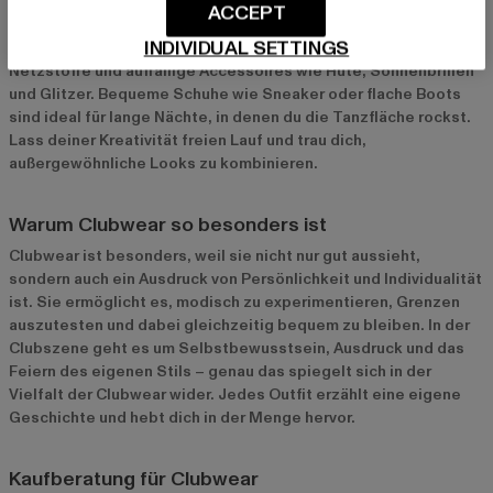
ACCEPT
Für Festivals und Raves darf die Clubwear gerne etwas wilder
INDIVIDUAL SETTINGS
und ausgefallener sein. Setze auf neonfarbene Outfits,
Netzstoffe und auffällige Accessoires wie Hüte, Sonnenbrillen
und Glitzer. Bequeme Schuhe wie Sneaker oder flache Boots
sind ideal für lange Nächte, in denen du die Tanzfläche rockst.
Lass deiner Kreativität freien Lauf und trau dich,
außergewöhnliche Looks zu kombinieren.
Warum Clubwear so besonders ist
Clubwear ist besonders, weil sie nicht nur gut aussieht,
sondern auch ein Ausdruck von Persönlichkeit und Individualität
ist. Sie ermöglicht es, modisch zu experimentieren, Grenzen
auszutesten und dabei gleichzeitig bequem zu bleiben. In der
Clubszene geht es um Selbstbewusstsein, Ausdruck und das
Feiern des eigenen Stils – genau das spiegelt sich in der
Vielfalt der Clubwear wider. Jedes Outfit erzählt eine eigene
Geschichte und hebt dich in der Menge hervor.
Kaufberatung für Clubwear