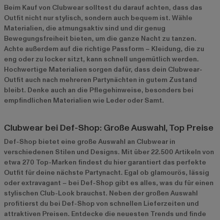
Beim Kauf von Clubwear solltest du darauf achten, dass das
Outfit nicht nur stylisch, sondern auch bequem ist. Wähle
Materialien, die atmungsaktiv sind und dir genug
Bewegungsfreiheit bieten, um die ganze Nacht zu tanzen.
Achte außerdem auf die richtige Passform – Kleidung, die zu
eng oder zu locker sitzt, kann schnell ungemütlich werden.
Hochwertige Materialien sorgen dafür, dass dein Clubwear-
Outfit auch nach mehreren Partynächten in gutem Zustand
bleibt. Denke auch an die Pflegehinweise, besonders bei
empfindlichen Materialien wie Leder oder Samt.
Clubwear bei Def-Shop: Große Auswahl, Top Preise
Def-Shop bietet eine große Auswahl an Clubwear in
verschiedenen Stilen und Designs. Mit über 22.500 Artikeln von
etwa 270 Top-Marken findest du hier garantiert das perfekte
Outfit für deine nächste Partynacht. Egal ob glamourös, lässig
oder extravagant – bei Def-Shop gibt es alles, was du für einen
stylischen Club-Look brauchst. Neben der großen Auswahl
profitierst du bei Def-Shop von schnellen Lieferzeiten und
attraktiven Preisen. Entdecke die neuesten Trends und finde