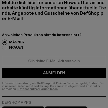
Melde dich hier für unseren Newsletter an und
erhalte künftig Informationen über aktuelle Tre
nds, Angebote und Gutscheine von DefShop p
er E-Mail!
An welchen Produkten bist du interessiert?
MÄNNER
FRAUEN
E-MAIL
ANMELDEN
Informationen dazu, wie DefShop mit Deinen Daten umgeht, findest Du
in unserer Datenschutzerklärung. Du kannst Dich jederzeit kostenfei
abmelden.
Datenschutzerklärung lesen.