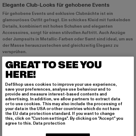
Elegante Club-Looks für gehobene Events
Für gehobene Events und exklusive Clubnächte ist ein
glamouröses Outfit gefragt. Ein schickes Kleid mit funkelnden
Details, kombiniert mit hohen Schuhen und eleganten
Accessoires, sorgt für einen stilvollen Auftritt. Auch Anzüge
oder Jumpsuits in Metallic-Farben oder Samt sind ideal, um aus
der Masse herauszustechen und gleichzeitig Eleganz zu
versprühen.
GREAT TO SEE YOU
Streetstyle und Casual Looks für entspannte
HERE!
Partynächte
DefShop uses cookies to improve your use experience,
Für entspanntere Clubnächte bietet sich ein cooler
save your preferences, analyse use behaviour and to
Streetstyle-Look an. Kombiniere coole Shirts, Crop-Tops oder
provide and measure interest-based contents and
Oversized-Jacken mit stylischen Hosen oder Röcken. Sneaker
advertising. In addition, we allow partners to extract data
or to use cookies. This may also include the processing of
und auffällige Accessoires wie Caps oder Statement-Schmuck
your data in the USA or other countries which do not have
runden den Look ab und sorgen für einen urbanen,
the EU data protection standard. If you want to change
trendbewussten Style, der perfekt in die Clubszene passt.
this, click on "Custom settings". By clicking on "Accept" you
agree to this.
Data protection
Outfit-Ideen für Festivals und Raves