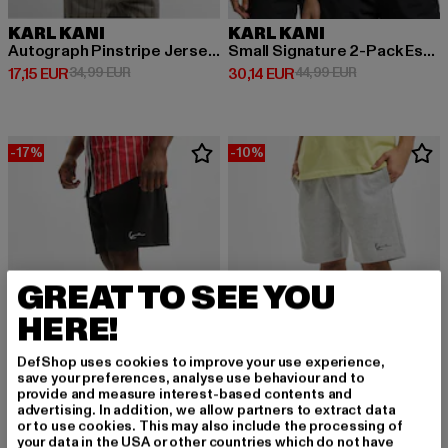
KARL KANI
KARL KANI
Autograph Pinstripe Jersey Boxy T-Shirt
Small Signature 2-Pack Essential Racer
Derzeitiger Preis: 17,15 EUR
Aktionspreis: 34,99 EUR
Derzeitiger Preis: 30,14 EUR
Aktionspreis: 
17,15 EUR
34,99 EUR
30,14 EUR
44,99 EUR
-17%
-10%
GREAT TO SEE YOU
HERE!
DefShop uses cookies to improve your use experience,
save your preferences, analyse use behaviour and to
provide and measure interest-based contents and
advertising. In addition, we allow partners to extract data
or to use cookies. This may also include the processing of
KARL KANI
KARL KANI
your data in the USA or other countries which do not have