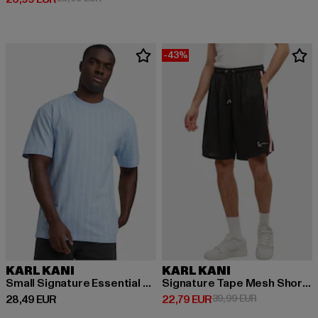
-43%
KARL KANI
KARL KANI
Small Signature Essential Pinstripe
Signature Tape Mesh Shorts
Derzeitiger Preis: 28,49 EUR
Derzeitiger Preis: 22,79 EUR
Aktionspreis:
28,49 EUR
22,79 EUR
39,99 EUR