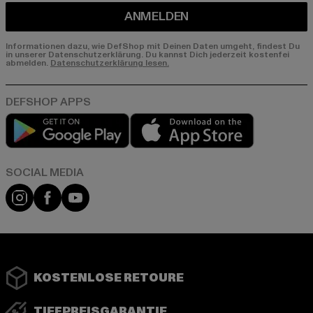
ANMELDEN
Informationen dazu, wie DefShop mit Deinen Daten umgeht, findest Du
in unserer Datenschutzerklärung. Du kannst Dich jederzeit kostenfei
abmelden.
Datenschutzerklärung lesen.
Play market
App store
Instagram
Facebook
YouTube
KOSTENLOSE RETOURE
TIEFPREISGARANTIE