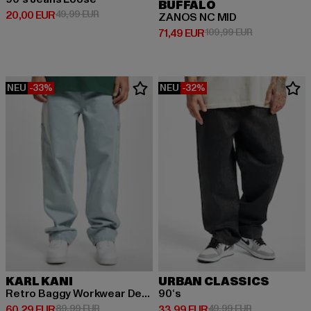
BUFFALO
Derzeitiger Preis: 20,00 EUR
Aktionspreis: 49,99 EUR
20,00 EUR
49,99 EUR
ZANOS NC MID
Derzeitiger Preis: 71,49 EUR
Aktionspreis:
71,49 EUR
109,99 EUR
NEU
-33%
NEU
-32%
KARL KANI
URBAN CLASSICS
Retro Baggy Workwear Denim Loose Fit
90‘s
Derzeitiger Preis: 60,29 EUR
Aktionspreis: 89,99 EUR
Derzeitiger Preis: 33,99 EUR
Aktionspreis:
60,29 EUR
89,99 EUR
33,99 EUR
49,99 EUR