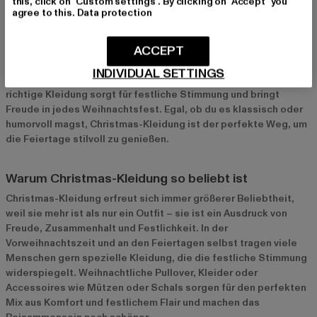
schönste Zeit des Jahres
this, click on "Custom settings". By clicking on "Accept" you
agree to this.
Data protection
Weihnachten ist die Zeit des Jahres, in der Familie, Freunde
und festliche Stimmung im Mittelpunkt stehen. Christmas-
ACCEPT
Kleidung spielt dabei eine wichtige Rolle, um die festliche
Atmosphäre zu unterstreichen. Von gemütlichen Ugly Christmas
INDIVIDUAL SETTINGS
Sweaters bis hin zu eleganten Weihnachtskleidern – die
richtige Kleidung sorgt für festliche Stimmung und bringt
Freude in jedes Weihnachtsfest. Egal, ob du es klassisch oder
humorvoll magst, Christmas-Kleidung ist der perfekte Weg, um
die Feiertage stilvoll zu genießen.
Warum Christmas-Kleidung so beliebt ist
Christmas-Kleidung erfreut sich immer größerer Beliebtheit,
weil sie mehr ist als nur ein Outfit – sie ist ein Ausdruck von
Freude, Zusammenhalt und Festlichkeit. In der
Vorweihnachtszeit und an den Feiertagen selbst tragen viele
Menschen gern spezielle Kleidung, die die festliche Stimmung
widerspiegelt. Weihnachtliche Pullover, Kleider oder
Accessoires wie Mützen oder Schals sorgen für den perfekten
Mix aus Komfort und festlichem Flair und machen das