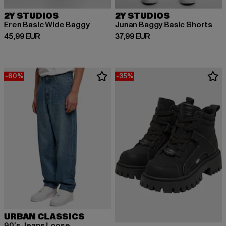
2Y STUDIOS
2Y STUDIOS
Eren Basic Wide Baggy
Junan Baggy Basic Shorts
Derzeitiger Preis: 45,99 EUR
Derzeitiger Preis: 37,99 EUR
45,99 EUR
37,99 EUR
-60%
-35%
URBAN CLASSICS
90‘s Jeans Loose