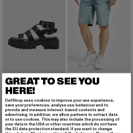
URBAN CLASSICS
GREAT TO SEE YOU
Relaxed Fit Jean
BUFFALO
Derzeitiger Preis: 29,99 EUR
Aktionspreis:
HERE!
29,99 EUR
39,99 EUR
ZANOS GREEK - VEGAN NAPPA
Derzeitiger Preis: 61,19 EUR
Aktionspreis: 89,99 EUR
61,19 EUR
89,99 EUR
DefShop uses cookies to improve your use experience,
save your preferences, analyse use behaviour and to
provide and measure interest-based contents and
advertising. In addition, we allow partners to extract data
or to use cookies. This may also include the processing of
your data in the USA or other countries which do not have
Christmas-Kleidung: Festliche Outfits für die
the EU data protection standard. If you want to change