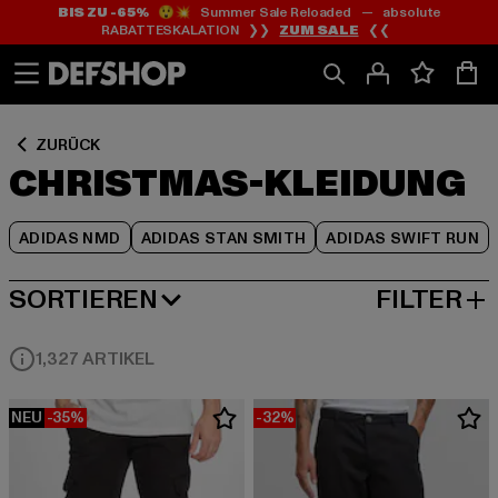
BIS ZU -65%
😲💥 Summer Sale Reloaded — absolute
Zum
Zum
Zum
RABATTESKALATION ❯❯
ZUM SALE
❮❮
Inhalt
Fußzeile
Produktraster
springen
springen
springen
ZURÜCK
CHRISTMAS-KLEIDUNG
ADIDAS NMD
ADIDAS STAN SMITH
ADIDAS SWIFT RUN
SORTIEREN
FILTER
BELIEBTESTE
1,327 ARTIKEL
NEU
-35%
-32%