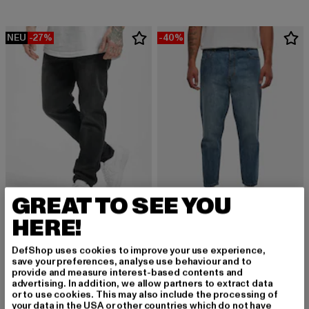
NEU
-27%
-40%
GREAT TO SEE YOU
HERE!
URBAN CLASSICS
URBAN CLASSICS
Stretch Denim
Cropped Tapered
DefShop uses cookies to improve your use experience,
Derzeitiger Preis: 32,84 EUR
Aktionspreis: 44,99 EUR
Derzeitiger Preis: 29,99 EUR
Aktionspreis:
32,84 EUR
44,99 EUR
29,99 EUR
49,99 EUR
save your preferences, analyse use behaviour and to
provide and measure interest-based contents and
advertising. In addition, we allow partners to extract data
or to use cookies. This may also include the processing of
your data in the USA or other countries which do not have