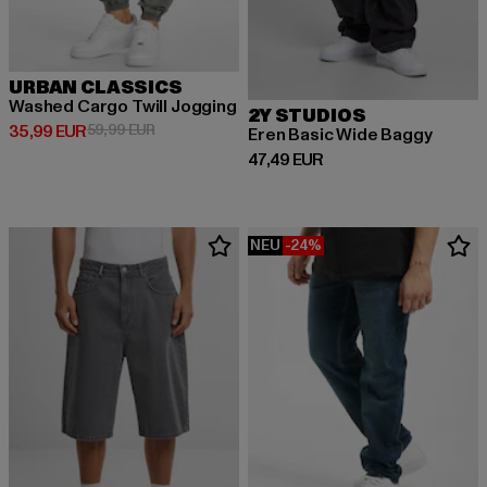
URBAN CLASSICS
Washed Cargo Twill Jogging
2Y STUDIOS
Derzeitiger Preis: 35,99 EUR
Aktionspreis: 59,99 EUR
35,99 EUR
59,99 EUR
Eren Basic Wide Baggy
Derzeitiger Preis: 47,49 EUR
47,49 EUR
NEU
-24%