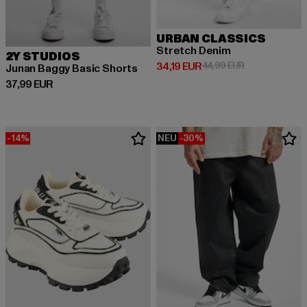
URBAN CLASSICS
Stretch Denim
2Y STUDIOS
Derzeitiger Preis: 34,19 EUR
Aktionspreis: 
34,19 EUR
44,99 EUR
Junan Baggy Basic Shorts
Derzeitiger Preis: 37,99 EUR
37,99 EUR
-14%
NEU
-30%