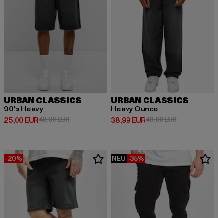
URBAN CLASSICS
URBAN CLASSICS
90's Heavy
Heavy Ounce
Derzeitiger Preis: 25,00 EUR
Aktionspreis: 49,99 EUR
Derzeitiger Preis: 38,99 EUR
Aktionspreis:
25,00 EUR
49,99 EUR
38,99 EUR
49,99 EUR
-20%
NEU
-35%