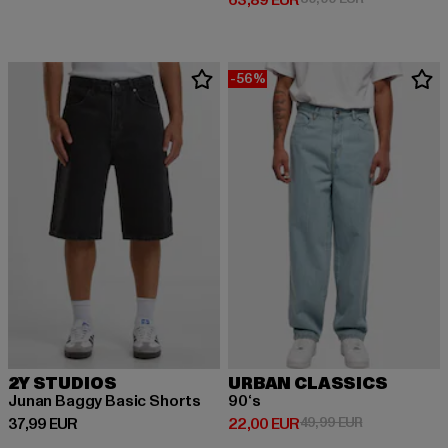
63,89 EUR
-56%
2Y STUDIOS
URBAN CLASSICS
Junan Baggy Basic Shorts
90‘s
Derzeitiger Preis: 37,99 EUR
Derzeitiger Preis: 22,00 EUR
Aktionspreis:
37,99 EUR
22,00 EUR
49,99 EUR