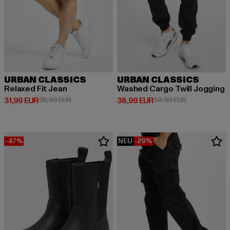
URBAN CLASSICS
URBAN CLASSICS
Relaxed Fit Jean
Washed Cargo Twill Jogging
Derzeitiger Preis: 31,99 EUR
Aktionspreis: 39,99 EUR
Derzeitiger Preis: 38,99 EUR
Aktionspreis:
31,99 EUR
39,99 EUR
38,99 EUR
59,99 EUR
-47%
NEU
-29%