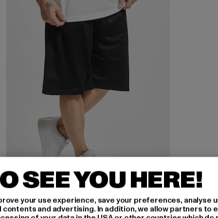
O SEE YOU HERE!
URBAN CLASSICS
rove your use experience, save your preferences, analyse u
Bball Mesh
ontents and advertising. In addition, we allow partners to e
ocessing of your data in the USA or other countries which do 