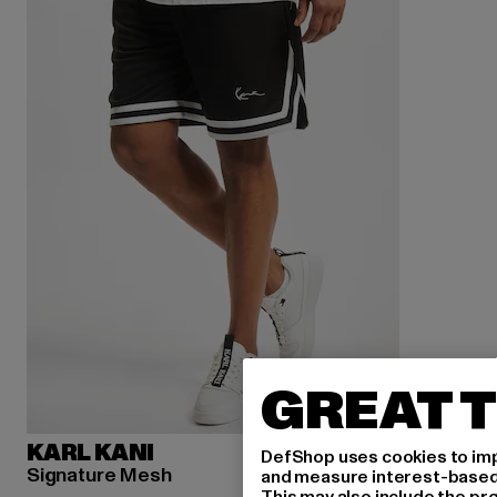
GREAT T
KARL KANI
DefShop uses cookies to imp
Signature Mesh
and measure interest-based c
This may also include the pr