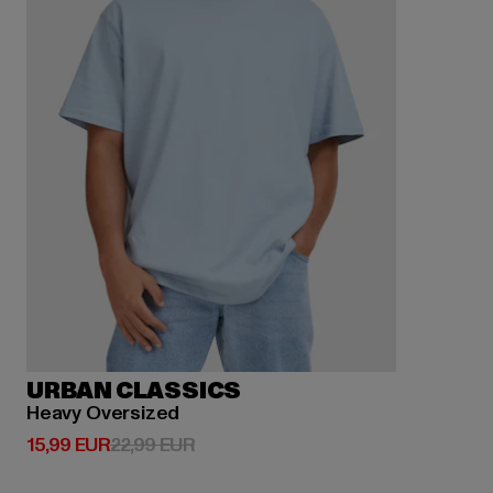
URBAN CLASSICS
Heavy Oversized
Derzeitiger Preis: 15,99 EUR
Aktionspreis: 22,99 EUR
15,99 EUR
22,99 EUR