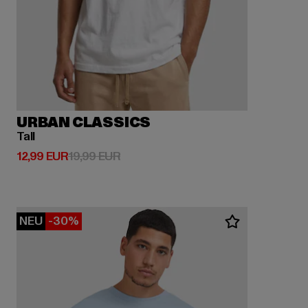
URBAN CLASSICS
Tall
Derzeitiger Preis: 12,99 EUR
Aktionspreis: 19,99 EUR
12,99 EUR
19,99 EUR
NEU
-30%