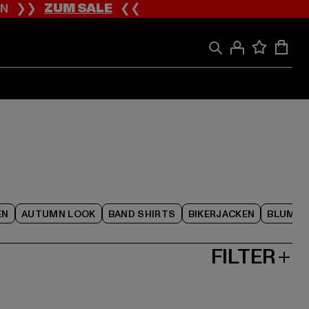
ION ❯❯
ZUM SALE
❮❮
EN
AUTUMN LOOK
BAND SHIRTS
BIKERJACKEN
BLUME
FILTER