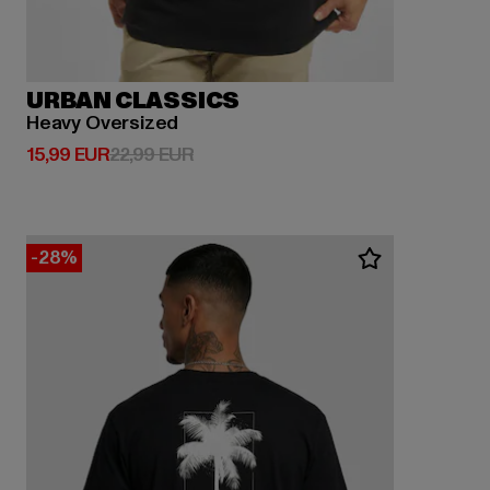
URBAN CLASSICS
Heavy Oversized
Derzeitiger Preis: 15,99 EUR
Aktionspreis: 22,99 EUR
15,99 EUR
22,99 EUR
-28%