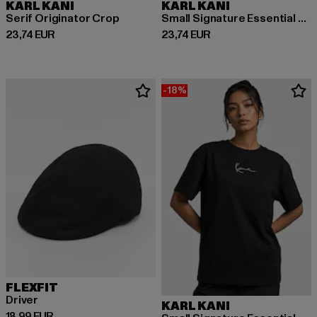
KARL KANI
KARL KANI
Serif Originator Crop
Small Signature Essential Pinstripe OS
Derzeitiger Preis: 23,74 EUR
Derzeitiger Preis: 23,74 EUR
23,74 EUR
23,74 EUR
-18%
FLEXFIT
Driver
KARL KANI
Derzeitiger Preis: 18,99 EUR
18,99 EUR