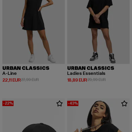
URBAN CLASSICS
URBAN CLASSICS
A-Line
Ladies Essentials
Derzeitiger Preis: 22,11 EUR
Aktionspreis: 27,99 EUR
Derzeitiger Preis: 18,89 EUR
Aktionspreis: 
22,11 EUR
27,99 EUR
18,89 EUR
29,99 EUR
-22%
-43%