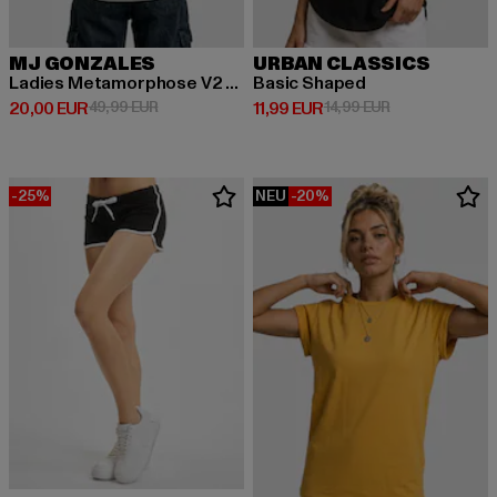
MJ GONZALES
URBAN CLASSICS
Ladies Metamorphose V2 x Heavy Oversized
Basic Shaped
Derzeitiger Preis: 20,00 EUR
Aktionspreis: 49,99 EUR
Derzeitiger Preis: 11,99 EUR
Aktionspreis: 1
20,00 EUR
49,99 EUR
11,99 EUR
14,99 EUR
-25%
NEU
-20%