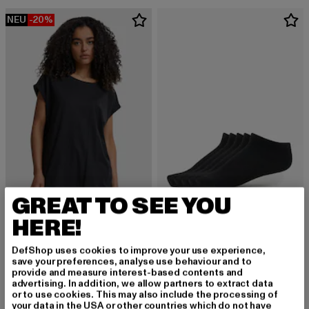
NEU
-20%
GREAT TO SEE YOU
URBAN CLASSICS
HERE!
No Show
URBAN CLASSICS
Derzeitiger Preis: 11,03 EUR
11,03 EUR
Extended Shoulder
DefShop uses cookies to improve your use experience,
Derzeitiger Preis: 11,99 EUR
Aktionspreis: 14,99 EUR
11,99 EUR
14,99 EUR
save your preferences, analyse use behaviour and to
provide and measure interest-based contents and
advertising. In addition, we allow partners to extract data
or to use cookies. This may also include the processing of
your data in the USA or other countries which do not have