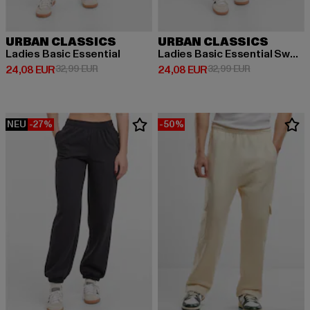
URBAN CLASSICS
URBAN CLASSICS
Ladies Basic Essential
Ladies Basic Essential Sweatpants
Derzeitiger Preis: 24,08 EUR
Aktionspreis: 32,99 EUR
Derzeitiger Preis: 24,08 EUR
Aktionspreis:
24,08 EUR
32,99 EUR
24,08 EUR
32,99 EUR
NEU
-27%
-50%