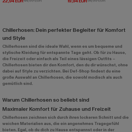
Derzeitiger Preis: 22,94 EUR
Aktionspreis: 44,99 EUR
Derzeitiger Preis: 19,94 EUR
Aktionspreis: 
22,94 EUR
44,99 EUR
19,94 EUR
34,99 EUR
Chillerhosen: Dein perfekter Begleiter für Komfort
und Style
Chillerhosen sind die ideale Wahl, wenn es um bequeme und
stylische Kleidung für entspannte Tage geht. Ob für zu Hause,
die Freizeit oder einfach als Teil eines lässigen Outfits –
Chillerhosen bieten dir den Komfort, den du dir wünschst, ohne
dabei auf Style zu verzichten. Bei Def-Shop findest du eine
große Auswahl an Chillerhosen, die sowohl modisch als auch
gemütlich sind.
Warum Chillerhosen so beliebt sind
Maximaler Komfort für Zuhause und Freizeit
Chillerhosen zeichnen sich durch ihren lockeren Schnitt und die
weichen Materialien aus, die ein angenehmes Tragegefühl
bieten. Egal, ob du dich zu Hause entspannst oder in der