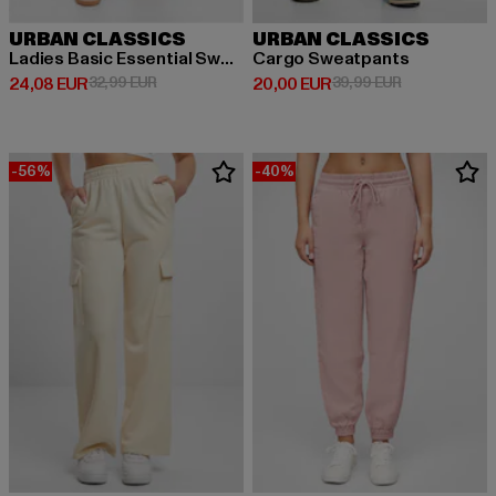
URBAN CLASSICS
URBAN CLASSICS
Ladies Basic Essential Sweatpants
Cargo Sweatpants
Derzeitiger Preis: 24,08 EUR
Aktionspreis: 32,99 EUR
Derzeitiger Preis: 20,00 EUR
Aktionspreis:
24,08 EUR
32,99 EUR
20,00 EUR
39,99 EUR
-56%
-40%