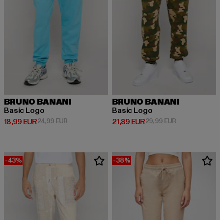
BRUNO BANANI
BRUNO BANANI
Basic Logo
Basic Logo
Derzeitiger Preis: 18,99 EUR
Aktionspreis: 24,99 EUR
Derzeitiger Preis: 21,89 EUR
Aktionspreis: 
18,99 EUR
24,99 EUR
21,89 EUR
29,99 EUR
-43%
-38%