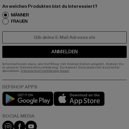
An welchen Produkten bist du interessiert?
MÄNNER
FRAUEN
E-MAIL
ANMELDEN
Informationen dazu, wie DefShop mit Deinen Daten umgeht, findest Du
in unserer Datenschutzerklärung. Du kannst Dich jederzeit kostenfei
abmelden.
Datenschutzerklärung lesen.
Play market
App store
Instagram
Facebook
YouTube