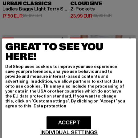
URBAN CLASSICS
CLOUD5IVE
Ladies Baggy Light Terry Sweat Pants
2-Pockets
Derzeitiger Preis: 17,50 EUR
Aktionspreis: 39,99 EUR
Derzeitiger Preis: 23,99 EUR
Aktionspreis:
17,50 EUR
39,99 EUR
23,99 EUR
39,99 EUR
-17%
-60%
GREAT TO SEE YOU
HERE!
DefShop uses cookies to improve your use experience,
save your preferences, analyse use behaviour and to
provide and measure interest-based contents and
advertising. In addition, we allow partners to extract data
or to use cookies. This may also include the processing of
your data in the USA or other countries which do not have
the EU data protection standard. If you want to change
this, click on "Custom settings". By clicking on "Accept" you
agree to this.
Data protection
ACCEPT
INDIVIDUAL SETTINGS
JUST RHYSE
MISTER TEE